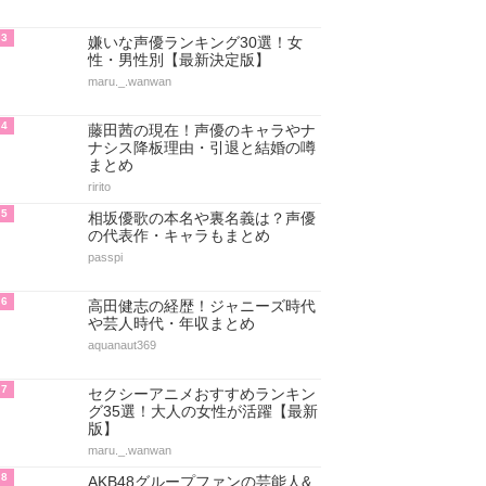
3
嫌いな声優ランキング30選！女
性・男性別【最新決定版】
maru._.wanwan
4
藤田茜の現在！声優のキャラやナ
ナシス降板理由・引退と結婚の噂
まとめ
ririto
5
相坂優歌の本名や裏名義は？声優
の代表作・キャラもまとめ
passpi
6
高田健志の経歴！ジャニーズ時代
や芸人時代・年収まとめ
aquanaut369
7
セクシーアニメおすすめランキン
グ35選！大人の女性が活躍【最新
版】
maru._.wanwan
8
AKB48グループファンの芸能人&