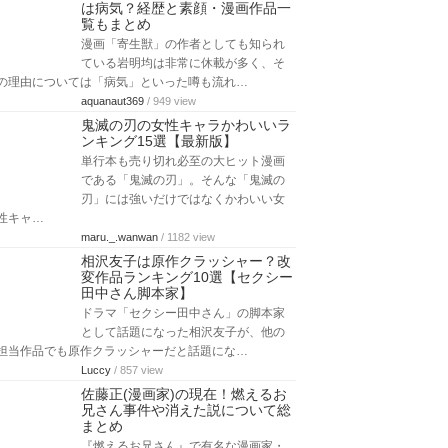
は病気？経歴と素顔・漫画作品一
覧もまとめ
漫画「寄生獣」の作者としても知られ
ている岩明均は非常に休載が多く、そ
の理由については「病気」といった噂も流れ…
aquanaut369
/ 949 view
鬼滅の刃の女性キャラかわいいラ
ンキング15選【最新版】
単行本も売り切れ必至の大ヒット漫画
である「鬼滅の刃」。そんな「鬼滅の
刃」には強いだけではなくかわいい女
性キャ…
maru._.wanwan
/ 1182 view
相沢友子は原作クラッシャー？改
変作品ランキング10選【セクシー
田中さん脚本家】
ドラマ「セクシー田中さん」の脚本家
として話題になった相沢友子が、他の
担当作品でも原作クラッシャーだと話題にな…
Luccy
/ 857 view
佐藤正(漫画家)の現在！燃えるお
兄さん事件や消えた説について総
まとめ
『燃えるお兄さん』で有名な漫画家・