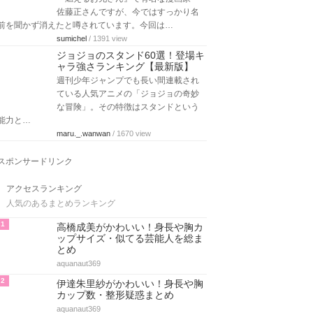
佐藤正さんですが、今ではすっかり名
前を聞かず消えたと噂されています。今回は…
sumichel
/ 1391 view
ジョジョのスタンド60選！登場キ
ャラ強さランキング【最新版】
週刊少年ジャンプでも長い間連載され
ている人気アニメの「ジョジョの奇妙
な冒険」。その特徴はスタンドという
能力と…
maru._.wanwan
/ 1670 view
スポンサードリンク
アクセスランキング
人気のあるまとめランキング
1
高橋成美がかわいい！身長や胸カ
ップサイズ・似てる芸能人を総ま
とめ
aquanaut369
2
伊達朱里紗がかわいい！身長や胸
カップ数・整形疑惑まとめ
aquanaut369