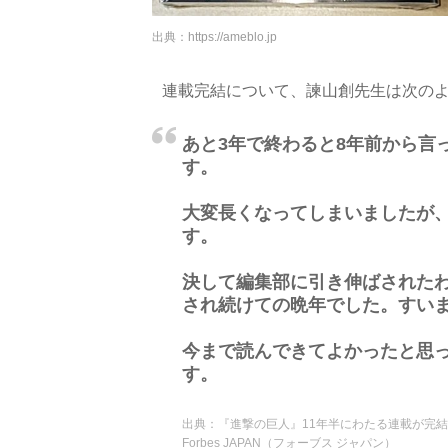
出典：
https://ameblo.jp
連載完結について、諫山創先生は次の
あと3年で終わると8年前から言
す。
大変長くなってしまいましたが
す。
決して編集部に引き伸ばされた
され続けての晩年でした。すい
今まで読んできてよかったと思
す。
出典：
『進撃の巨人』11年半にわたる連載が完結
Forbes JAPAN（フォーブス ジャパン）