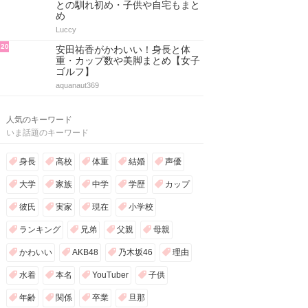
との馴れ初め・子供や自宅もまと
め
Luccy
20
安田祐香がかわいい！身長と体
重・カップ数や美脚まとめ【女子
ゴルフ】
aquanaut369
人気のキーワード
いま話題のキーワード
身長
高校
体重
結婚
声優
大学
家族
中学
学歴
カップ
彼氏
実家
現在
小学校
ランキング
兄弟
父親
母親
かわいい
AKB48
乃木坂46
理由
水着
本名
YouTuber
子供
年齢
関係
卒業
旦那