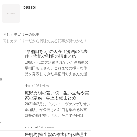
passpi
同じカテゴリーの記事
同じカテゴリーだから興味のある記事が見つかる！
”早稲田ちえ”の現在！漫画の代表
作・病気や引退の噂まとめ
1990年代に大活躍されていた漫画家の
早稲田ちえさん。これまでに様々な作
品を発表してきた早稲田ちえさんの漫
画…
ririto
/ 1031 view
庵野秀明の若い頃！生い立ちや実
家の家族・学歴も総まとめ
2021年3月に『シン・エヴァンゲリオン
劇場版』が公開され注目を集める映画
監督の庵野秀明さん。そこで今回は、
…
sumichel
/ 987 view
岩明均(寄生獣の作者)の休載理由