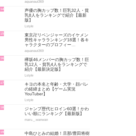
aquanaut369
14
声優の胸カップ数！巨乳32人・貧
乳8人をランキングで紹介【最新
版】
Lstyle
15
東京卍リベンジャーズのイケメン
男性キャラランキング18選！各キ
ャラクターのプロフィー…
aquanaut369
16
欅坂46メンバーの胸カップ数！巨
乳12人・貧乳4人をランキングで
紹介【最新決定版】
Lstyle
17
キヨの本名と年齢・大学・顔バレ
の経緯まとめ【ゲーム実況
YouTuber】
Lstyle
18
ジャンプ歴代ヒロイン60選！かわ
いい順にランキング【最新版】
maru._.wanwan
19
中島ひとみの結婚！旦那/豊田将樹