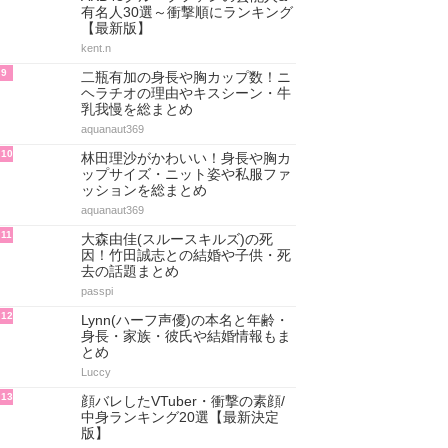
有名人30選～衝撃順にランキング
【最新版】
kent.n
9
二瓶有加の身長や胸カップ数！ニ
ヘラチオの理由やキスシーン・牛
乳我慢を総まとめ
aquanaut369
10
林田理沙がかわいい！身長や胸カ
ップサイズ・ニット姿や私服ファ
ッションを総まとめ
aquanaut369
11
大森由佳(スルースキルズ)の死
因！竹田誠志との結婚や子供・死
去の話題まとめ
passpi
12
Lynn(ハーフ声優)の本名と年齢・
身長・家族・彼氏や結婚情報もま
とめ
Luccy
13
顔バレしたVTuber・衝撃の素顔/
中身ランキング20選【最新決定
版】