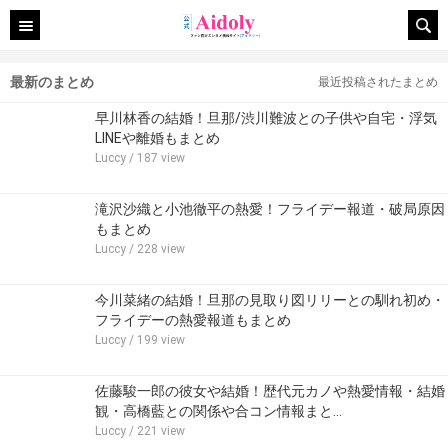
最新のまとめ
最近投稿されたまとめ
早川林香の結婚！旦那/渋川難波との子供や自宅・浮気
LINEや離婚もまとめ
Luccy
/ 187 view
滝沢沙織と小池徹平の熱愛！フライデー報道・破局原因
もまとめ
Luccy
/ 228 view
今川菜緒の結婚！旦那の見取り図リリーとの馴れ初め・
フライデーの熱愛報道もまとめ
Luccy
/ 199 view
佐藤駿一郎の彼女や結婚！歴代元カノや熱愛情報・結婚
観・高橋藍との関係や合コン情報まと…
Luccy
/ 221 view