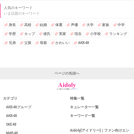
人気のキーワード
いま話題のキーワード
身長
高校
結婚
体重
声優
大学
家族
中学
学歴
カップ
彼氏
実家
現在
小学校
ランキング
兄弟
父親
母親
かわいい
AKB48
ページの先頭へ
カテゴリ
特集一覧
AKB48グループ
キュレーター一覧
AKB48
キーワード一覧
SKE48
Aidoly[アイドリー]｜ファン向けエン
NMB48