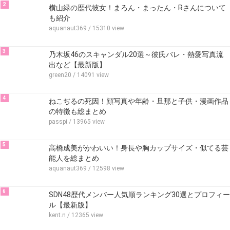
2
横山緑の歴代彼女！まろん・まったん・Rさんについて
も紹介
aquanaut369
/ 15310 view
3
乃木坂46のスキャンダル20選～彼氏バレ・熱愛写真流
出など【最新版】
green20
/ 14091 view
4
ねこぢるの死因！顔写真や年齢・旦那と子供・漫画作品
の特徴も総まとめ
passpi
/ 13965 view
5
高橋成美がかわいい！身長や胸カップサイズ・似てる芸
能人を総まとめ
aquanaut369
/ 12598 view
6
SDN48歴代メンバー人気順ランキング30選とプロフィー
ル【最新版】
kent.n
/ 12365 view