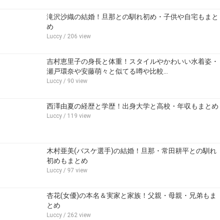
滝沢沙織の結婚！旦那との馴れ初め・子供や自宅もまと
め
Luccy
/ 206 view
吉村恵里子の身長と体重！スタイルやかわいい水着姿・
瀬戸環奈や安藤萌々と似てる噂や比較…
Luccy
/ 90 view
西澤由夏の経歴と学歴！出身大学と高校・年収もまとめ
Luccy
/ 119 view
木村亜美(バスケ選手)の結婚！旦那・常田耕平との馴れ
初めもまとめ
Luccy
/ 97 view
杏花(女優)の本名＆実家と家族！父親・母親・兄弟もま
とめ
Luccy
/ 262 view