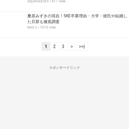
aquanaut369
/ 817 view
桑原みずきの現在！SKE卒業理由・大学・彼氏や結婚し
た旦那も徹底調査
kent.n
/ 1610 view
1
2
3
>
>>|
スポンサードリンク