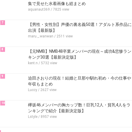
集で見せた水着画像も総まとめ
aquanaut369
/ 7825 view
7
【男性・女性別】声優の裏名義50選！アダルト系作品に
出演【最新版】
maru._.wanwan
/ 2511 view
8
【元NMB】NMB48卒業メンバーの現在～成功&悲惨ラン
キング30選【最新決定版】
kent.n
/ 5732 view
9
迫田さおりの現在！結婚と旦那や馴れ初め・今の仕事や
年収もまとめ
Luccy
/ 2627 view
10
欅坂46メンバーの胸カップ数！巨乳12人・貧乳4人をラ
ンキングで紹介【最新決定版】
Lstyle
/ 8957 view