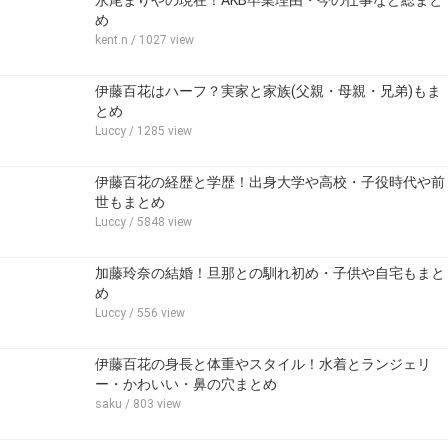
永尾まりやの現在！AKB卒業理由・今の仕事など総まと
め
kent.n
/ 1027 view
伊藤百花はハーフ？実家と家族(父親・母親・兄弟)もま
とめ
Luccy
/ 1285 view
伊藤百花の経歴と学歴！出身大学や高校・子役時代や前
世もまとめ
Luccy
/ 5848 view
加藤玲奈の結婚！旦那との馴れ初め・子供や自宅もまと
め
Luccy
/ 556 view
伊藤百花の身長と体重やスタイル！水着とランジェリ
ー・かわいい・鼻の穴まとめ
saku
/ 803 view