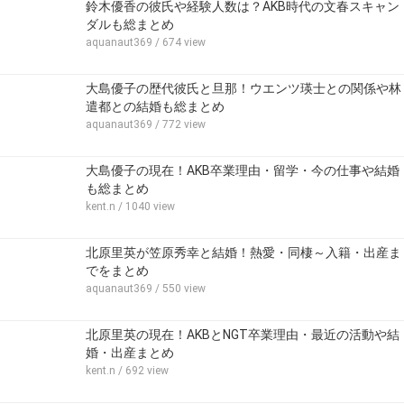
鈴木優香の彼氏や経験人数は？AKB時代の文春スキャン
ダルも総まとめ
aquanaut369
/ 674 view
大島優子の歴代彼氏と旦那！ウエンツ瑛士との関係や林
遣都との結婚も総まとめ
aquanaut369
/ 772 view
大島優子の現在！AKB卒業理由・留学・今の仕事や結婚
も総まとめ
kent.n
/ 1040 view
北原里英が笠原秀幸と結婚！熱愛・同棲～入籍・出産ま
でをまとめ
aquanaut369
/ 550 view
北原里英の現在！AKBとNGT卒業理由・最近の活動や結
婚・出産まとめ
kent.n
/ 692 view