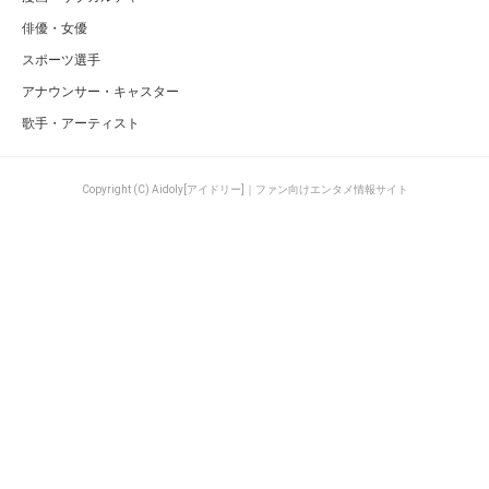
俳優・女優
スポーツ選手
アナウンサー・キャスター
歌手・アーティスト
Copyright (C) Aidoly[アイドリー]｜ファン向けエンタメ情報サイト