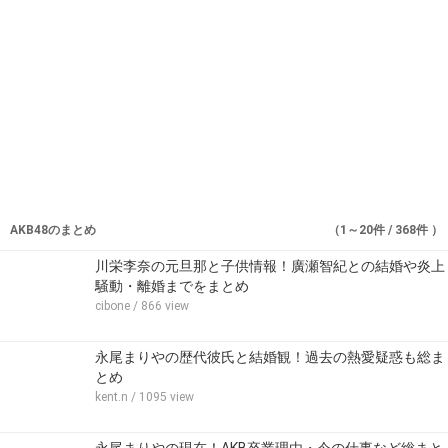
AKB48のまとめ
（1～20件 / 368件 ）
川栄李奈の元旦那と子供情報！廣瀬智紀との結婚や炎上
騒動・離婚までをまとめ
cibone
/ 866 view
永尾まりやの歴代彼氏と結婚観！過去の熱愛疑惑も総ま
とめ
kent.n
/ 1095 view