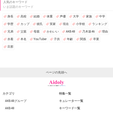
人気のキーワード
いま話題のキーワード
身長
高校
結婚
体重
声優
大学
家族
中学
学歴
カップ
彼氏
実家
現在
小学校
ランキング
兄弟
父親
母親
かわいい
AKB48
乃木坂46
理由
水着
本名
YouTuber
子供
年齢
関係
卒業
旦那
ページの先頭へ
カテゴリ
特集一覧
AKB48グループ
キュレーター一覧
AKB48
キーワード一覧