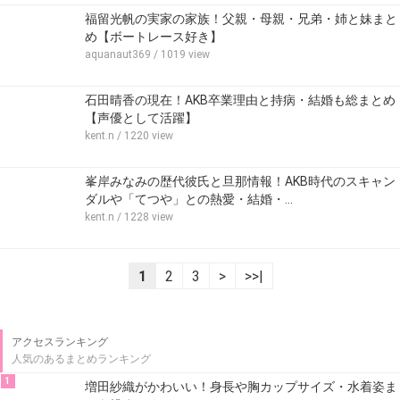
福留光帆の実家の家族！父親・母親・兄弟・姉と妹まと
め【ボートレース好き】
aquanaut369
/ 1019 view
石田晴香の現在！AKB卒業理由と持病・結婚も総まとめ
【声優として活躍】
kent.n
/ 1220 view
峯岸みなみの歴代彼氏と旦那情報！AKB時代のスキャン
ダルや「てつや」との熱愛・結婚・…
kent.n
/ 1228 view
1
2
3
>
>>|
アクセスランキング
人気のあるまとめランキング
1
増田紗織がかわいい！身長や胸カップサイズ・水着姿ま