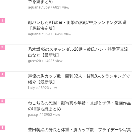
でを総まとめ
aquanaut369
/ 6821 view
2
顔バレしたVTuber・衝撃の素顔/中身ランキング20選
【最新決定版】
aquanaut369
/ 16498 view
3
乃木坂46のスキャンダル20選～彼氏バレ・熱愛写真流
出など【最新版】
green20
/ 14086 view
4
声優の胸カップ数！巨乳32人・貧乳8人をランキングで
紹介【最新版】
Lstyle
/ 8923 view
5
ねこぢるの死因！顔写真や年齢・旦那と子供・漫画作品
の特徴も総まとめ
passpi
/ 13952 view
6
豊田萌絵の身長と体重・胸カップ数！フライデーや写真