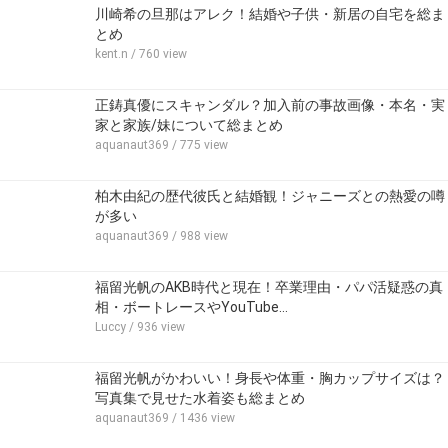
川崎希の旦那はアレク！結婚や子供・新居の自宅を総ま
とめ
kent.n
/ 760 view
正鋳真優にスキャンダル？加入前の事故画像・本名・実
家と家族/妹について総まとめ
aquanaut369
/ 775 view
柏木由紀の歴代彼氏と結婚観！ジャニーズとの熱愛の噂
が多い
aquanaut369
/ 988 view
福留光帆のAKB時代と現在！卒業理由・パパ活疑惑の真
相・ボートレースやYouTube…
Luccy
/ 936 view
福留光帆がかわいい！身長や体重・胸カップサイズは？
写真集で見せた水着姿も総まとめ
aquanaut369
/ 1436 view