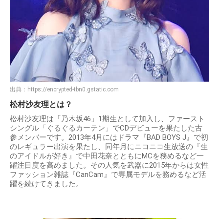
出典：
https://encrypted-tbn0.gstatic.com
松村沙友理とは？
松村沙友理は「乃木坂46」1期生として加入し、ファースト
シングル「ぐるぐるカーテン」でCDデビューを果たした古
参メンバーです。2013年4月にはドラマ『BAD BOYS J』で初
のレギュラー出演を果たし、同年月にニコニコ生放送の『生
のアイドルが好き』で中田花奈とともにMCを務めるなど一
躍注目度を高めました。その人気を武器に2015年からは女性
ファッション雑誌『CanCam』で専属モデルを務めるなど活
躍を続けてきました。