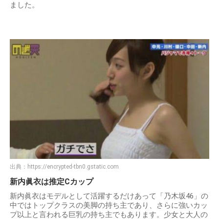
ました。
出典：
https://encrypted-tbn0.gstatic.com
新内眞衣は推定Cカップ
新内眞衣はモデルとして活躍するだけあって「乃木坂46」の
中ではトップクラスの美脚の持ち主であり、さらに強いカッ
プ以上と言われる巨乳の持ち主でもあります。少女と大人の