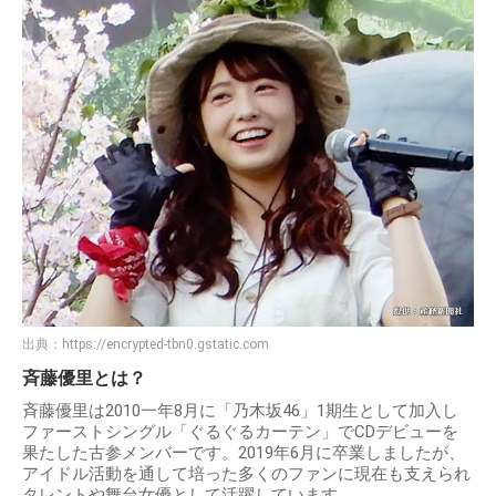
出典：
https://encrypted-tbn0.gstatic.com
斉藤優里とは？
斉藤優里は2010一年8月に「乃木坂46」1期生として加入し
ファーストシングル「ぐるぐるカーテン」でCDデビューを
果たした古参メンバーです。2019年6月に卒業しましたが、
アイドル活動を通して培った多くのファンに現在も支えられ
タレントや舞台女優として活躍しています。