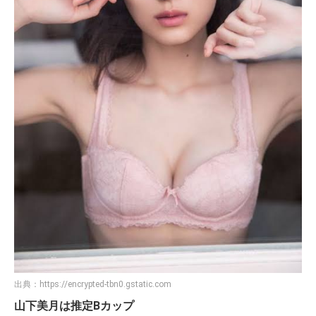
出典：
https://encrypted-tbn0.gstatic.com
山下美月は推定Bカップ