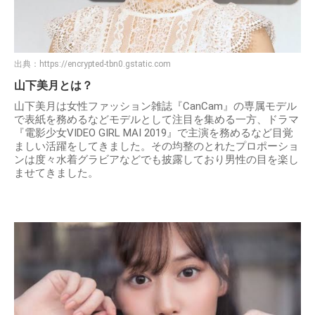
出典：
https://encrypted-tbn0.gstatic.com
山下美月とは？
山下美月は女性ファッション雑誌『CanCam』の専属モデル
で表紙を務めるなどモデルとして注目を集める一方、ドラマ
『電影少女VIDEO GIRL MAI 2019』で主演を務めるなど目覚
ましい活躍をしてきました。その均整のとれたプロポーショ
ンは度々水着グラビアなどでも披露しており男性の目を楽し
ませてきました。