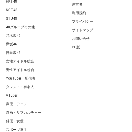
HKT48
運営者
NGT48
利用規約
STU48
プライバシー
48グループその他
サイトマップ
乃木坂46
お問い合せ
欅坂46
PC版
日向坂46
女性アイドル総合
男性アイドル総合
YouTuber・配信者
タレント・有名人
VTuber
声優・アニメ
漫画・サブカルチャー
俳優・女優
スポーツ選手