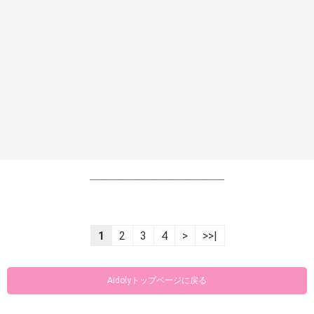
----------------------------------------------------------------
1
2
3
4
>
>>|
Aidolyトップページに戻る