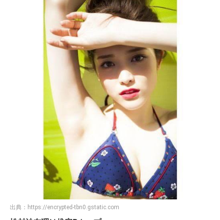
出典：
https://encrypted-tbn0.gstatic.com