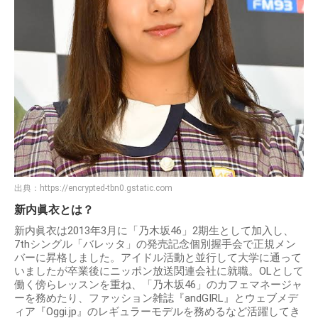
出典：
https://encrypted-tbn0.gstatic.com
新内眞衣とは？
新内眞衣は2013年3月に「乃木坂46」2期生として加入し、
7thシングル「バレッタ」の発売記念個別握手会で正規メン
バーに昇格しました。アイドル活動と並行して大学に通って
いましたが卒業後にニッポン放送関連会社に就職。OLとして
働く傍らレッスンを重ね、「乃木坂46」のカフェマネージャ
ーを務めたり、ファッション雑誌『andGIRL』とウェブメデ
ィア『Oggi.jp』のレギュラーモデルを務めるなど活躍してき