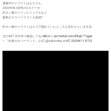
連載中のイラストはもちろん、
2020年WJ44号のCカラーや
約ネバ展のメインビジュアルなど
最新のカラーイラストも収録‼️
約ネバ展のイラストはロゴで隠れていたところも見れちゃいます👍
ぜひART BOOKで確認してね♪
#約ネバ
pic.twitter.com/KRqkTTIgpA
— 『約束のネバーランド』公式 (@yakuneba_staff)
2020年11月7日