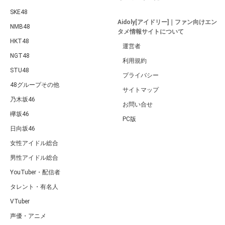
SKE48
Aidoly[アイドリー]｜ファン向けエン
NMB48
タメ情報サイトについて
HKT48
運営者
NGT48
利用規約
STU48
プライバシー
48グループその他
サイトマップ
乃木坂46
お問い合せ
欅坂46
PC版
日向坂46
女性アイドル総合
男性アイドル総合
YouTuber・配信者
タレント・有名人
VTuber
声優・アニメ