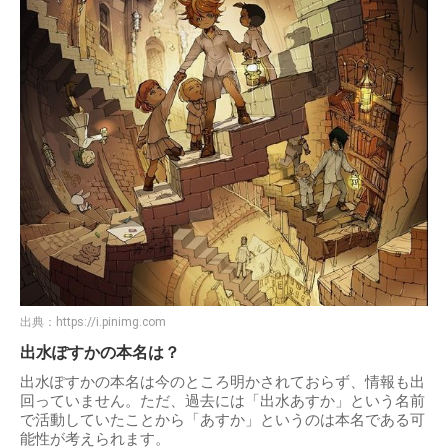
出典：
https://i.pinimg.com
出水ぽすかの本名は？
出水ぽすかの本名は今のところ明かされておらず、情報も出
回っていません。ただ、過去には「出水あすか」という名前
で活動していたことから「あすか」というのは本名である可
能性が考えられます。