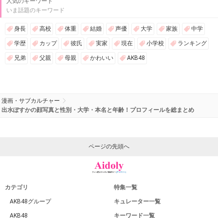
人気のキーワード
いま話題のキーワード
身長
高校
体重
結婚
声優
大学
家族
中学
学歴
カップ
彼氏
実家
現在
小学校
ランキング
兄弟
父親
母親
かわいい
AKB48
漫画・サブカルチャー
出水ぽすかの顔写真と性別・大学・本名と年齢！プロフィールを総まとめ
ページの先頭へ
カテゴリ
特集一覧
AKB48グループ
キュレーター一覧
AKB48
キーワード一覧