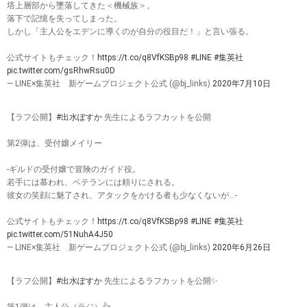
塔上層部から墜落してきた＜機械族＞。
落下で記憶を失ってしまった。
しかし「主人公をエデンに導くのが自分の役目だ！」と言い張る。
公式サイトもチェック！
https://t.co/q8VfKSBp98
#LINE
#集英社
pic.twitter.com/gsRhwRsu0D
— LINE×集英社 新ゲームプロジェクト公式 (@bj_links)
2020年7月10日
【ラフ公開】
#出水ぽすか
先生によるラフカットを公開
第2弾は、受付嬢メイリー
-ギルドの受付嬢で冒険のガイド役。
若手には慕われ、ベテランには頼りにされる。
彼女の笑顔に魅了され、アタックをかける者も少なくないが…-
公式サイトもチェック！
https://t.co/q8VfKSBp98
#LINE
#集英社
pic.twitter.com/51NuhA4J50
— LINE×集英社 新ゲームプロジェクト公式 (@bj_links)
2020年6月26日
【ラフ公開】
#出水ぽすか
先生によるラフカットを公開✨
第1弾は、主人公（ラジ）👍