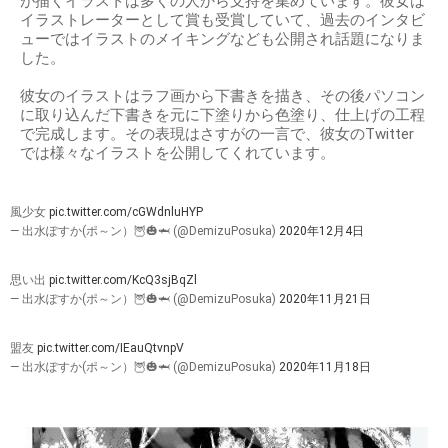
が描くイラストは多くの人から支持を集めています。彼女は
イラストレーターとして賞も受賞していて、過去のインタビ
ューではイラストのメイキングなども公開され話題になりま
した。
彼女のイラストはラフ画から下書きを描き、その後パソコン
に取り込んだ下書きを元に下塗りから色塗り、仕上げの工程
で完成します。その表現はさすがの一言で、彼女のTwitter
では様々なイラストを公開してくれています。
風少女
pic.twitter.com/cGWdnluHYP
— 出水ぽすか(ポ～ン）🦉🎃🦈 (@DemizuPosuka)
2020年12月4日
思い出
pic.twitter.com/KcQ3sjBqZl
— 出水ぽすか(ポ～ン）🦉🎃🦈 (@DemizuPosuka)
2020年11月21日
盟友
pic.twitter.com/IEauQtvnpV
— 出水ぽすか(ポ～ン）🦉🎃🦈 (@DemizuPosuka)
2020年11月18日