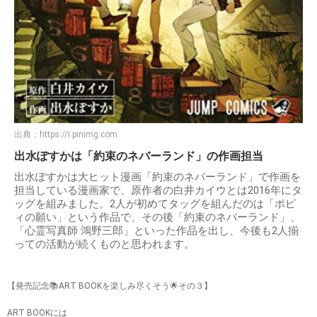
出典：
https://i.pinimg.com
出水ぽすかは「約束のネバーランド」の作画担当
出水ぽすかは大ヒット漫画「約束のネバーランド」で作画を
担当している漫画家で、原作者の白井カイウとは2016年にタ
ッグを組みました。2人が初めてタッグを組んだのは「ポピ
ィの願い」という作品で、その後「約束のネバーランド」、
「心霊写真師 鴻野三郎」といった作品を出し、今後も2人揃
っての活動が続くものと思われます。
【発売記念📚ART BOOKを楽しみ尽くそう🌟その３】
ART BOOKには