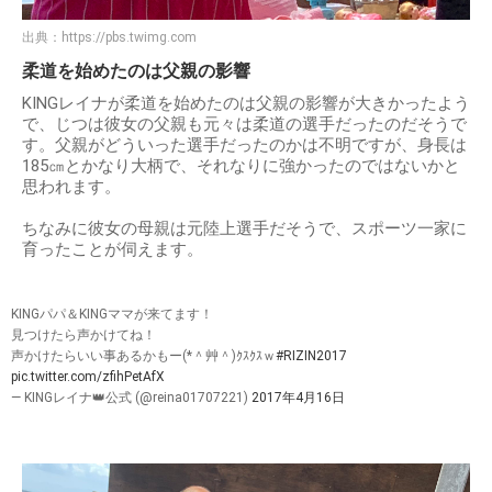
出典：
https://pbs.twimg.com
柔道を始めたのは父親の影響
KINGレイナが柔道を始めたのは父親の影響が大きかったよう
で、じつは彼女の父親も元々は柔道の選手だったのだそうで
す。父親がどういった選手だったのかは不明ですが、身長は
185㎝とかなり大柄で、それなりに強かったのではないかと
思われます。
ちなみに彼女の母親は元陸上選手だそうで、スポーツ一家に
育ったことが伺えます。
KINGパパ＆KINGママが来てます！
見つけたら声かけてね！
声かけたらいい事あるかもー(*＾艸＾)ｸｽｸｽｗ
#RIZIN2017
pic.twitter.com/zfihPetAfX
— KINGレイナ👑公式 (@reina01707221)
2017年4月16日