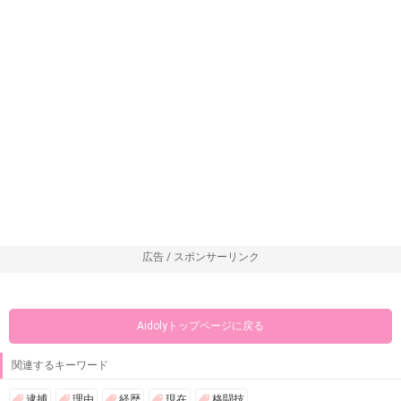
広告 / スポンサーリンク
Aidolyトップページに戻る
関連するキーワード
逮捕
理由
経歴
現在
格闘技