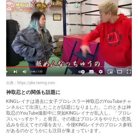
出典：
https://pbs.twimg.com
神取忍との関係も話題に
KINGレイナは過去に女子プロレスラー神取忍のYouTubeチャ
ンネルにて出演したことが話題になりました。このときは神
取忍のYouTube撮影中に突如KINGレイナが乱入し、「プロレ
スいいっすか？」と発言。その後はプロレスをやりたい意気
込みを伝えてその場を去り、今後KINGレイナのプロレス参戦
があるのかどうかにも注目が集まっています。