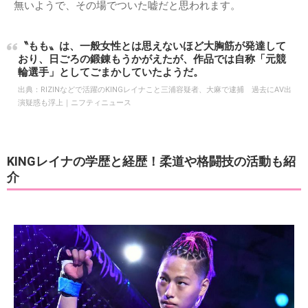
無いようで、その場でついた嘘だと思われます。
〝もも〟は、一般女性とは思えないほど大胸筋が発達して
おり、日ごろの鍛錬もうかがえたが、作品では自称「元競
輪選手」としてごまかしていたようだ。
出典：
RIZINなどで活躍のKINGレイナこと三浦容疑者、大麻で逮捕 過去にAV出
演疑惑も浮上｜ニフティニュース
KINGレイナの学歴と経歴！柔道や格闘技の活動も紹
介