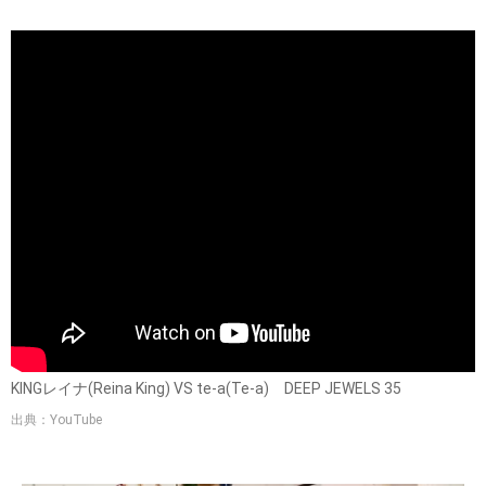
KINGレイナ(Reina King) VS te-a(Te-a) DEEP JEWELS 35
出典：YouTube