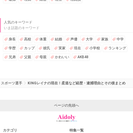
人気のキーワード
いま話題のキーワード
身長
高校
体重
結婚
声優
大学
家族
中学
学歴
カップ
彼氏
実家
現在
小学校
ランキング
兄弟
父親
母親
かわいい
AKB48
スポーツ選手
KINGレイナの現在！柔道など経歴・逮捕理由とその後まとめ
ページの先頭へ
カテゴリ
特集一覧