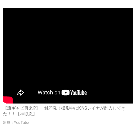
【誰ギャビ再来!?】一触即発！撮影中にKINGレイナが乱入してき
た！！【神取忍】
出典：YouTube