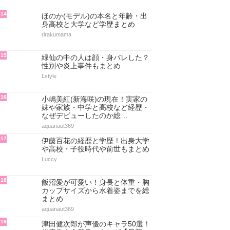
14
ほのか(モデル)の本名と年齢・出
身高校と大学など学歴まとめ
rirakumama
15
緑仙の中の人は顔・身バレした？
性別や炎上事件もまとめ
Lstyle
16
小嶋美紅(新海咲)の現在！実家の
妹や家族・中学と高校など経歴・
なぜデビューしたのか総…
aquanaut369
17
伊藤百花の経歴と学歴！出身大学
や高校・子役時代や前世もまとめ
Luccy
18
飯沼愛が可愛い！身長と体重・胸
カップサイズから水着姿までを総
まとめ
aquanaut369
19
津田健次郎が声優のキャラ50選！