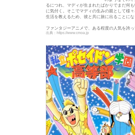
るにつれ、マディが生まれたばかりでまだ何も
に気付く。そこでマディの生みの親として様々
生活を教えるため、彼と共に旅に出ることにな
ファンタジーアニメで、ある程度の人気を誇っ
出典：
https://www.cmoa.jp