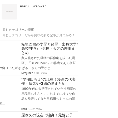
maru._.wanwan
同じカテゴリーの記事
同じカテゴリーだから興味のある記事が見つかる！
板垣巴留の学歴と経歴！出身大学/
高校/中学/小学校・天才の理由ま
とめ
擬人化された動物の群像劇を描いた漫
画、『BEASTARS』の作者である板垣
巴留（いたがき ぱる）さんの天才と…
Mrsjunko
/ 700 view
”早稲田ちえ”の現在！漫画の代表
作・病気や引退の噂まとめ
1990年代に大活躍されていた漫画家の
早稲田ちえさん。これまでに様々な作
品を発表してきた早稲田ちえさんの漫
画…
ririto
/ 1024 view
原泰久の現在は独身！元嫁と子