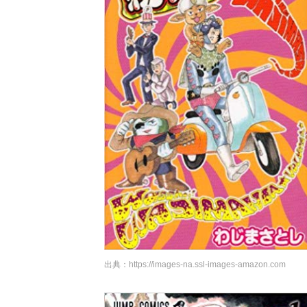
出典：
https://images-na.ssl-images-amazon.com