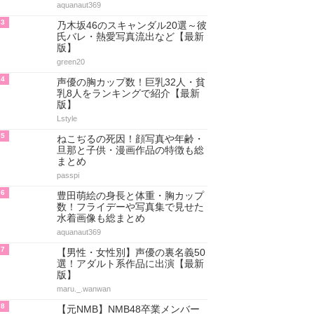
aquanaut369
3
乃木坂46のスキャンダル20選～彼
氏バレ・熱愛写真流出など【最新
版】
green20
4
声優の胸カップ数！巨乳32人・貧
乳8人をランキングで紹介【最新
版】
Lstyle
5
ねこぢるの死因！顔写真や年齢・
旦那と子供・漫画作品の特徴も総
まとめ
passpi
6
豊田萌絵の身長と体重・胸カップ
数！フライデーや写真集で見せた
水着画像も総まとめ
aquanaut369
7
【男性・女性別】声優の裏名義50
選！アダルト系作品に出演【最新
版】
maru._.wanwan
8
【元NMB】NMB48卒業メンバー