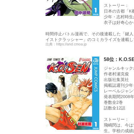
ストーリー：
日本の古都「K
少年・志村時生
衣子は好奇心か
時間停止バトル漫画で、その後連載した「鍵人
イストクラッシャー」のコミカライズを連載し
出典：
https://and.cmoa.jp
58位：K.O.S
ジャンルキック
作者村瀬克俊
出版社集英社
掲載誌週刊少年
レーベルジャン
発表期間2008年2
巻数全2巻
話数全12話
ストーリー：
飛嶋閃は、今は
生。学校の成績