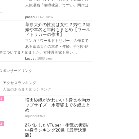
人気漫画「喧嘩稼業」ですが、同作は
1…
passpi
/ 1425 view
葦原大介の性別は女性？男性？結
婚や本名と年齢もまとめ【ワール
ドトリガーの作者】
マンガ「ワールドトリガー」の作者で
ある葦原大介の本名・年齢、性別や結
婚についてまとめました。女性漫画家も多い…
Luccy
/ 1688 view
スポンサードリンク
アクセスランキング
人気のあるまとめランキング
1
増田紗織がかわいい！身長や胸カ
ップサイズ・水着姿までを総まと
め
aquanaut369
2
顔バレしたVTuber・衝撃の素顔/
中身ランキング20選【最新決定
版】