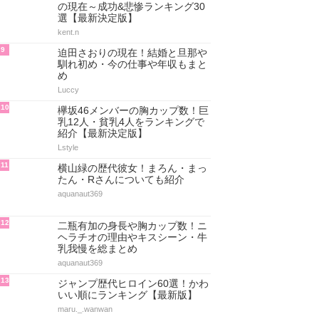
の現在～成功&悲惨ランキング30
選【最新決定版】
kent.n
9
迫田さおりの現在！結婚と旦那や
馴れ初め・今の仕事や年収もまと
め
Luccy
10
欅坂46メンバーの胸カップ数！巨
乳12人・貧乳4人をランキングで
紹介【最新決定版】
Lstyle
11
横山緑の歴代彼女！まろん・まっ
たん・Rさんについても紹介
aquanaut369
12
二瓶有加の身長や胸カップ数！ニ
ヘラチオの理由やキスシーン・牛
乳我慢を総まとめ
aquanaut369
13
ジャンプ歴代ヒロイン60選！かわ
いい順にランキング【最新版】
maru._.wanwan