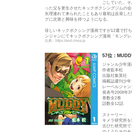
ごしていた。そ
った父を更生させたキックボクシングジムの会
矢理連れて来られたこともあり最初は反発した
グに次第と興味を持つようになる。
珍しいキックボクシング漫画ですが12週で打ち
ンジャンにてキックボクシング漫画「モングレ
出典：
https://and.cmoa.jp
57位：MUDD
ジャンル少年漫
作者藍本松
出版社集英社
掲載誌週刊少年
レーベルジャン
発表号2008年3号
巻数全2巻
話数全12話
ストーリー：
キメラ研究所を
古びた研究所で
のようなそのキ