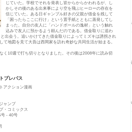
じていた。学校でそれを発表し皆からからかわれるが、し
かしその後のある出来事により空を飛ぶヒーローの存在を
信じていた。ある日ギャンブル好きの父親が借金を残して
「困ったらここに行け」という置手紙とともに蒸発してし
まった。自分の友人に「ハンドボールの逸材」という触れ
込みで友人に預かるよう頼んだのである。借金取りに追わ
キと出会う。追いかけてきた借金取りによってミズキは誘拐され
して地図を見て大吾は西岡家を訪れ奇妙な共同生活が始まる。
く10週で打ち切りとなりました。その後は2008年に読み切
カトブレパス
トアクション漫画
ジャンプ
プ・コミックス
号 - 40号
切