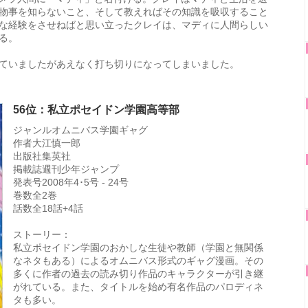
物事を知らないこと、そして教えればその知識を吸収すること
な経験をさせねばと思い立ったクレイは、マディに人間らしい
る。
ていましたがあえなく打ち切りになってしまいました。
56位：私立ポセイドン学園高等部
ジャンルオムニバス学園ギャグ
作者大江慎一郎
出版社集英社
掲載誌週刊少年ジャンプ
発表号2008年4･5号 - 24号
巻数全2巻
話数全18話+4話
ストーリー：
私立ポセイドン学園のおかしな生徒や教師（学園と無関係
なネタもある）によるオムニバス形式のギャグ漫画。その
多くに作者の過去の読み切り作品のキャラクターが引き継
がれている。また、タイトルを始め有名作品のパロディネ
タも多い。