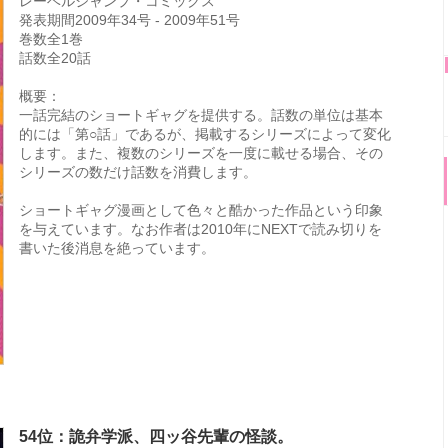
レーベルジャンプ・コミックス
発表期間2009年34号 - 2009年51号
巻数全1巻
話数全20話
概要：
一話完結のショートギャグを提供する。話数の単位は基本
的には「第○話」であるが、掲載するシリーズによって変化
します。また、複数のシリーズを一度に載せる場合、その
シリーズの数だけ話数を消費します。
ショートギャグ漫画として色々と酷かった作品という印象
を与えています。なお作者は2010年にNEXTで読み切りを
書いた後消息を絶っています。
54位：詭弁学派、四ッ谷先輩の怪談。