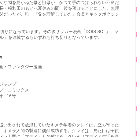
んな閃を見かねた母と祖母が、かつて手のつけられない不良だ
長・桜和田のもとへ夏休みの間、彼を預けることにした。無理
閃だったが、唯一『父を理解していた』会長とキックボクシン
切りになっています。その後サッカー漫画「DOIS SOL」、ヤ
ル」を連載するもいずれも打ち切りとなっています。
Y
画・ファンタジー漫画
ジャンプ
プ・コミックス
 - 16号
追い出されて放浪していたキメラ学者のクレイは、立ち寄った
、キメラ人間の製造に偶然成功する。クレイは、見た目は子供
メラ人間に「マディ」と名付ける。クレイはマディと生活を送