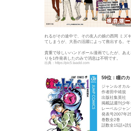
れるがその途中で、その友人の娘の西岡 ミズ
てしまうが、大吾の活躍によって救出する。そ
貴重で珍しいハンドボール漫画でしたが、あえな
りを1作発表したのみで消息は不明です。
出典：
https://pic5.taadd.com
59位：瞳の
ジャンルオカル
作者田中靖規
出版社集英社
掲載誌週刊少年
レーベルジャン
発表号2007年25
巻数全2巻
話数全15話+読