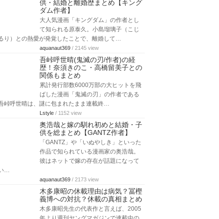
供・結婚と離婚歴まとめ【キング
ダム作者】
大人気漫画「キングダム」の作者とし
て知られる原泰久。小島瑠璃子（こじ
るり）との熱愛が発覚したことで、離婚して…
aquanaut369
/ 2145 view
吾峠呼世晴(鬼滅の刃/作者)の経
歴！奈須きのこ・高橋留美子との
関係もまとめ
累計発行部数6000万部の大ヒットを飛
ばした漫画「鬼滅の刃」の作者である
吾峠呼世晴は、謎に包まれたまま連載終…
Lstyle
/ 1152 view
奥浩哉と嫁の馴れ初めと結婚・子
供を総まとめ【GANTZ作者】
「GANTZ」や「いぬやしき」といった
作品で知られている漫画家の奥浩哉。
彼はネットで嫁の存在が話題になって
い…
aquanaut369
/ 2173 view
木多康昭の休載理由は病気？冨樫
義博への対抗？休載の真相まとめ
木多康昭先生の代表作と言えば、2005
年より週刊ヤングマガジンで連載中の