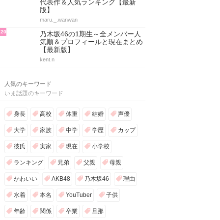
代表作＆人気ランキング【最新
版】
maru._.wanwan
20
乃木坂46の1期生～全メンバー人
気順＆プロフィールと現在まとめ
【最新版】
kent.n
人気のキーワード
いま話題のキーワード
身長
高校
体重
結婚
声優
大学
家族
中学
学歴
カップ
彼氏
実家
現在
小学校
ランキング
兄弟
父親
母親
かわいい
AKB48
乃木坂46
理由
水着
本名
YouTuber
子供
年齢
関係
卒業
旦那