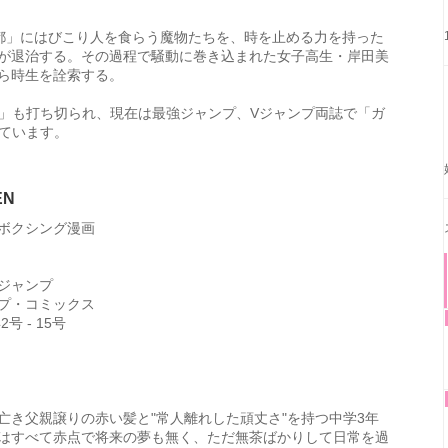
都」にはびこり人を食らう魔物たちを、時を止める力を持った
が退治する。その過程で騒動に巻き込まれた女子高生・岸田美
ら時生を詮索する。
」も打ち切られ、現在は最強ジャンプ、Vジャンプ両誌で「ガ
ています。
EN
ボクシング漫画
ジャンプ
プ・コミックス
号 - 15号
亡き父親譲りの赤い髪と"常人離れした頑丈さ"を持つ中学3年
はすべて赤点で将来の夢も無く、ただ無茶ばかりして日常を過