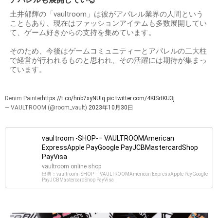
土井郁輝の「vaultroom」は彼がアパレル業界の人間という
こともあり、現在はファッションアイテムも多数展開してい
て、ゲーム好きからの支持を集めています。
そのため、今後はゲームコミュニティーとアパレルの二大柱
で経営が行われるものと思われ、その活躍には期待が集まっ
ています。
Denim Painter
https://t.co/hnb7xyNUIq
pic.twitter.com/4KISrtKU3j
— VAULTROOM (@room_vault)
2023年10月30日
vaultroom -SHOP-– VAULTROOMAmerican
ExpressApple PayGoogle PayJCBMastercardShop
PayVisa
vaultroom online shop
出典：vaultroom -SHOP-– VAULTROOMAmerican ExpressApple PayGoogle
PayJCBMastercardShop PayVisa