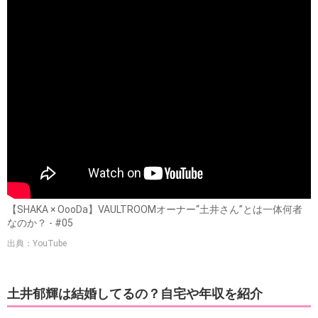
【SHAKA × OooDa】VAULTROOMオーナー“土井さん”とは一体何者
なのか？ - #05
出典：YouTube
土井郁輝は結婚してるの？自宅や年収を紹介