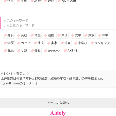
何者
年齢
結婚
経歴
vaultroom
人気のキーワード
いま話題のキーワード
身長
高校
体重
結婚
声優
大学
家族
中学
学歴
カップ
彼氏
実家
現在
小学校
ランキング
兄弟
父親
母親
かわいい
AKB48
タレント・有名人
土井郁輝は何者？年齢と顔や経歴・結婚や年収・好き嫌いの声を総まとめ
【vaultroomのオーナー】
ページの先頭へ