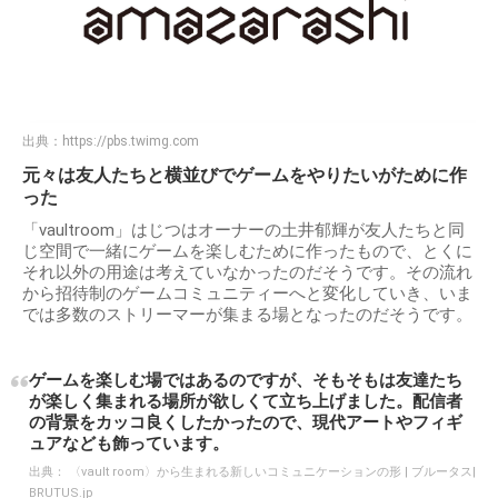
出典：
https://pbs.twimg.com
元々は友人たちと横並びでゲームをやりたいがために作
った
「vaultroom」はじつはオーナーの土井郁輝が友人たちと同
じ空間で一緒にゲームを楽しむために作ったもので、とくに
それ以外の用途は考えていなかったのだそうです。その流れ
から招待制のゲームコミュニティーへと変化していき、いま
では多数のストリーマーが集まる場となったのだそうです。
ゲームを楽しむ場ではあるのですが、そもそもは友達たち
が楽しく集まれる場所が欲しくて立ち上げました。配信者
の背景をカッコ良くしたかったので、現代アートやフィギ
ュアなども飾っています。
出典：
〈vault room〉から生まれる新しいコミュニケーションの形 | ブルータス|
BRUTUS.jp