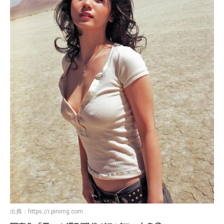
出典：
https://i.pinimg.com