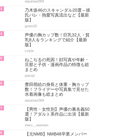
aquanaut369
3
乃木坂46のスキャンダル20選～彼
氏バレ・熱愛写真流出など【最新
版】
green20
4
声優の胸カップ数！巨乳32人・貧
乳8人をランキングで紹介【最新
版】
Lstyle
5
ねこぢるの死因！顔写真や年齢・
旦那と子供・漫画作品の特徴も総
まとめ
passpi
6
豊田萌絵の身長と体重・胸カップ
数！フライデーや写真集で見せた
水着画像も総まとめ
aquanaut369
7
【男性・女性別】声優の裏名義50
選！アダルト系作品に出演【最新
版】
maru._.wanwan
8
【元NMB】NMB48卒業メンバー