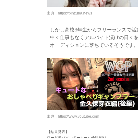
出典：
https://pinzuba.news
しかし高校3年生からフリーランスで活
中々仕事もなくアルバイト漬けの日々を
オーディションに落ちているそうです
出典：
https://www.youtube.com
【結果発表】
ロードモバイルポーカー女子対抗戦