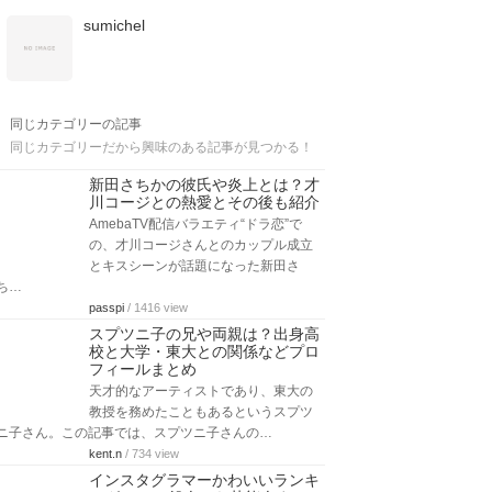
sumichel
同じカテゴリーの記事
同じカテゴリーだから興味のある記事が見つかる！
新田さちかの彼氏や炎上とは？才
川コージとの熱愛とその後も紹介
AmebaTV配信バラエティ“ドラ恋”で
の、才川コージさんとのカップル成立
とキスシーンが話題になった新田さ
ち…
passpi
/ 1416 view
スプツニ子の兄や両親は？出身高
校と大学・東大との関係などプロ
フィールまとめ
天才的なアーティストであり、東大の
教授を務めたこともあるというスプツ
ニ子さん。この記事では、スプツニ子さんの…
kent.n
/ 734 view
インスタグラマーかわいいランキ