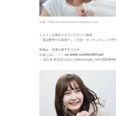
出典：
https://imokurinankin-hoshiimo.com
ヒロインを務めさせていただいた映画
『遺品整理〜広島屋〜』（主演：ダンカンさん）の予
映画は、来週公開予定です🌸
お楽しみに…！！
pic.twitter.com/WeoB9TuwIr
— 金久保 芽衣(ぼんぼん) (@kanakubo_mei)
2022年8