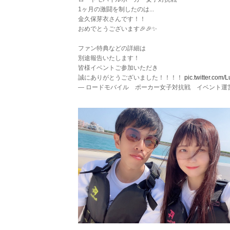
1ヶ月の激闘を制したのは...
金久保芽衣さんです！！
おめでとうございます🎉🎉✨
ファン特典などの詳細は
別途報告いたします！
皆様イベントご参加いただき
誠にありがとうございました！！！！
pic.twitter.com
— ロードモバイル ポーカー女子対抗戦 イベント運営 (@