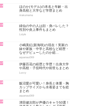
14
ほのか(モデル)の本名と年齢・出
身高校と大学など学歴まとめ
rirakumama
15
緑仙の中の人は顔・身バレした？
性別や炎上事件もまとめ
Lstyle
16
小嶋美紅(新海咲)の現在！実家の
妹や家族・中学と高校など経歴・
なぜデビューしたのか総…
aquanaut369
17
伊藤百花の経歴と学歴！出身大学
や高校・子役時代や前世もまとめ
Luccy
18
飯沼愛が可愛い！身長と体重・胸
カップサイズから水着姿までを総
まとめ
aquanaut369
19
津田健次郎が声優のキャラ50選！