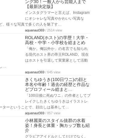
ング30！一般人から芸能人まで
【最新決定版】
インスタグラマーと言えば、Instagram
にオシャレな写真やかわいい写真な
ど、様々な写真で多くの人を魅了す…
aquanaut369
/ 2514 view
ROLAND(ホスト)の学歴！大学・
高校・中学・小学校を総まとめ
「俺か。俺以外か」の名言でも知られ
る現代ホスト界の帝王ROLAND。現在
はホストを引退して実業家として活動
し…
aquanaut369
/ 645 view
きくちゆうき(100日ワニ)の顔と
本名や年齢！過去の経歴と作品な
どプロフィール総まと…
「100日後に死ぬワニ」の作者としてブ
レイクしたきくちゆうきはイラストレ
ーターということで、顔出しは基本して…
aquanaut369
/ 857 view
小林麗菜のスタイル抜群の水着
姿！身長と体重・胸カップ数も紹
介
グラビアアイドルとしてだけでなく、