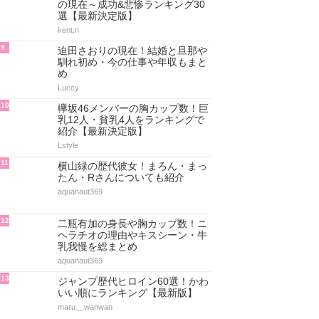
の現在～成功&悲惨ランキング30
選【最新決定版】
kent.n
9
迫田さおりの現在！結婚と旦那や
馴れ初め・今の仕事や年収もまと
め
Luccy
10
欅坂46メンバーの胸カップ数！巨
乳12人・貧乳4人をランキングで
紹介【最新決定版】
Lstyle
11
横山緑の歴代彼女！まろん・まっ
たん・Rさんについても紹介
aquanaut369
12
二瓶有加の身長や胸カップ数！ニ
ヘラチオの理由やキスシーン・牛
乳我慢を総まとめ
aquanaut369
13
ジャンプ歴代ヒロイン60選！かわ
いい順にランキング【最新版】
maru._.wanwan