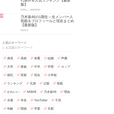
代表作＆人気ランキング【最新
版】
maru._.wanwan
20
乃木坂46の1期生～全メンバー人
気順＆プロフィールと現在まとめ
【最新版】
kent.n
人気のキーワード
いま話題のキーワード
身長
高校
体重
結婚
声優
大学
家族
中学
学歴
カップ
彼氏
実家
現在
小学校
ランキング
兄弟
父親
母親
かわいい
AKB48
乃木坂46
理由
水着
本名
YouTuber
子供
年齢
関係
卒業
旦那