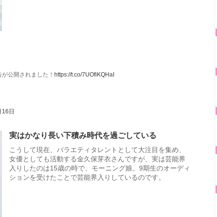
告が公開されました！
https://t.co/7UOfiKQHaI
月16日
実はかなり長い下積み時代を過ごしている
こうして現在、バラエティタレントとして大注目を集め、
女優としても活動する金久保芽衣さんですが、実は芸能界
入りしたのは15歳の時で、モーニング娘。9期生のオーディ
ションを受けたことで芸能界入りしているのです。