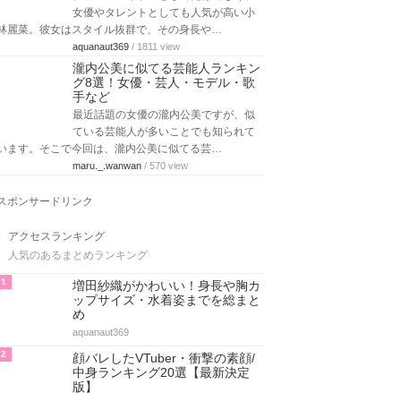
女優やタレントとしても人気が高い小
林麗菜。彼女はスタイル抜群で、その身長や…
aquanaut369
/ 1811 view
瀧内公美に似てる芸能人ランキン
グ8選！女優・芸人・モデル・歌
手など
最近話題の女優の瀧内公美ですが、似
ている芸能人が多いことでも知られて
います。そこで今回は、瀧内公美に似てる芸…
maru._.wanwan
/ 570 view
スポンサードリンク
アクセスランキング
人気のあるまとめランキング
1
増田紗織がかわいい！身長や胸カ
ップサイズ・水着姿までを総まと
め
aquanaut369
2
顔バレしたVTuber・衝撃の素顔/
中身ランキング20選【最新決定
版】