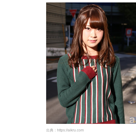
出典：
https://aikru.com