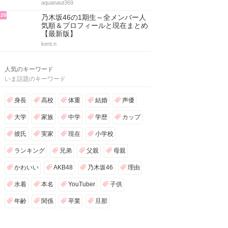
aquanaut369
20
乃木坂46の1期生～全メンバー人
気順＆プロフィールと現在まとめ
【最新版】
kent.n
人気のキーワード
いま話題のキーワード
身長
高校
体重
結婚
声優
大学
家族
中学
学歴
カップ
彼氏
実家
現在
小学校
ランキング
兄弟
父親
母親
かわいい
AKB48
乃木坂46
理由
水着
本名
YouTuber
子供
年齢
関係
卒業
旦那