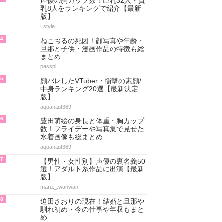
声優の胸カップ数！巨乳32人・貧
乳8人をランキングで紹介【最新
版】
Lstyle
4
ねこぢるの死因！顔写真や年齢・
旦那と子供・漫画作品の特徴も総
まとめ
passpi
5
顔バレしたVTuber・衝撃の素顔/
中身ランキング20選【最新決定
版】
aquanaut369
6
豊田萌絵の身長と体重・胸カップ
数！フライデーや写真集で見せた
水着画像も総まとめ
aquanaut369
7
【男性・女性別】声優の裏名義50
選！アダルト系作品に出演【最新
版】
maru._.wanwan
8
迫田さおりの現在！結婚と旦那や
馴れ初め・今の仕事や年収もまと
め