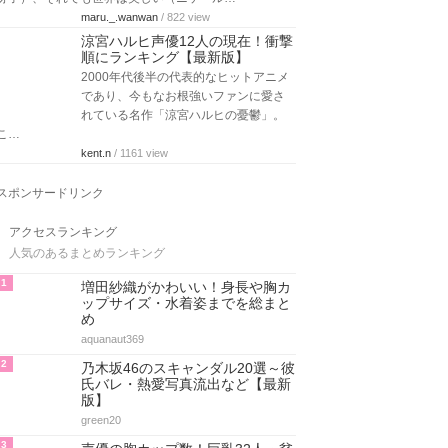
maru._.wanwan
/ 822 view
涼宮ハルヒ声優12人の現在！衝撃
順にランキング【最新版】
2000年代後半の代表的なヒットアニメ
であり、今もなお根強いファンに愛さ
れている名作「涼宮ハルヒの憂鬱」。
こ…
kent.n
/ 1161 view
スポンサードリンク
アクセスランキング
人気のあるまとめランキング
1
増田紗織がかわいい！身長や胸カ
ップサイズ・水着姿までを総まと
め
aquanaut369
2
乃木坂46のスキャンダル20選～彼
氏バレ・熱愛写真流出など【最新
版】
green20
3