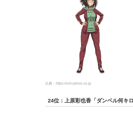
出典：
https://ord.yahoo.co.jp
24位：上原彩也香「ダンベル何キ