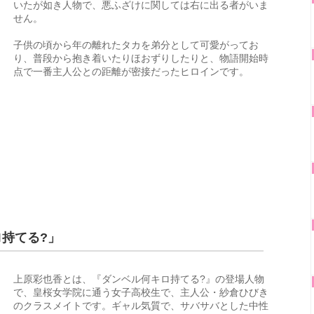
いたが如き人物で、悪ふざけに関しては右に出る者がいま
せん。
子供の頃から年の離れたタカを弟分として可愛がってお
り、普段から抱き着いたりほおずりしたりと、物語開始時
点で一番主人公との距離が密接だったヒロインです。
ロ持てる?」
上原彩也香とは、『ダンベル何キロ持てる?』の登場人物
で、皇桜女学院に通う女子高校生で、主人公・紗倉ひびき
のクラスメイトです。ギャル気質で、サバサバとした中性