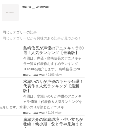
maru._.wanwan
同じカテゴリーの記事
同じカテゴリーだから興味のある記事が見つかる！
島崎信長が声優のアニメキャラ30
選！人気ランキング【最新版】
今回は、声優・島崎信長のアニメキャ
ラ一覧＆代表作おすすめランキング
TOP30を紹介します。 島崎信長は20…
maru._.wanwan
/ 2163 view
水瀬いのりが声優のキャラ45選！
代表作＆人気ランキング【最新
版】
今回は、水瀬いのりが声優のアニメキ
ャラ45選！代表作＆人気ランキングを
紹介します。水瀬いのりが演じたアニメキ…
maru._.wanwan
/ 1103 view
廣瀬大介の家庭環境・生い立ちが
壮絶！幼少期・父と母や兄弟まと