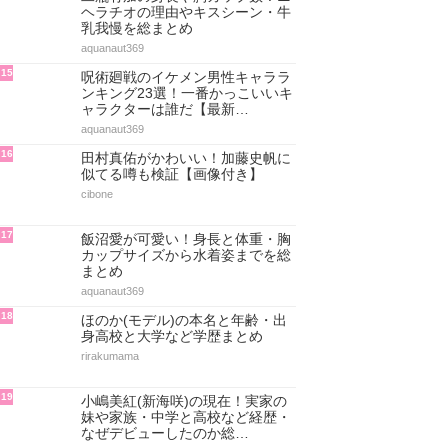
ヘラチオの理由やキスシーン・牛
乳我慢を総まとめ
aquanaut369
15
呪術廻戦のイケメン男性キャララ
ンキング23選！一番かっこいいキ
ャラクターは誰だ【最新…
aquanaut369
16
田村真佑がかわいい！加藤史帆に
似てる噂も検証【画像付き】
cibone
17
飯沼愛が可愛い！身長と体重・胸
カップサイズから水着姿までを総
まとめ
aquanaut369
18
ほのか(モデル)の本名と年齢・出
身高校と大学など学歴まとめ
rirakumama
19
小嶋美紅(新海咲)の現在！実家の
妹や家族・中学と高校など経歴・
なぜデビューしたのか総…