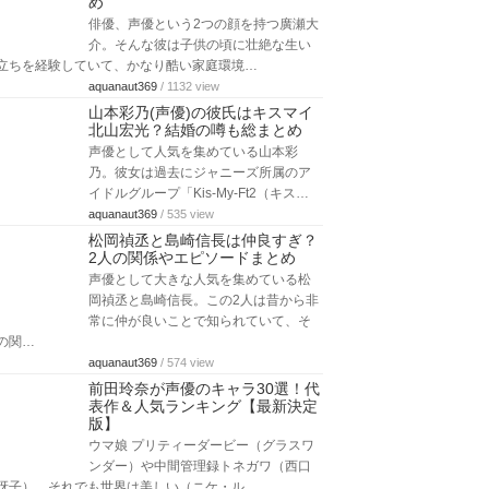
め
俳優、声優という2つの顔を持つ廣瀬大
介。そんな彼は子供の頃に壮絶な生い
立ちを経験していて、かなり酷い家庭環境…
aquanaut369
/ 1132 view
山本彩乃(声優)の彼氏はキスマイ
北山宏光？結婚の噂も総まとめ
声優として人気を集めている山本彩
乃。彼女は過去にジャニーズ所属のア
イドルグループ「Kis-My-Ft2（キス…
aquanaut369
/ 535 view
松岡禎丞と島崎信長は仲良すぎ？
2人の関係やエピソードまとめ
声優として大きな人気を集めている松
岡禎丞と島崎信長。この2人は昔から非
常に仲が良いことで知られていて、そ
の関…
aquanaut369
/ 574 view
前田玲奈が声優のキャラ30選！代
表作＆人気ランキング【最新決定
版】
ウマ娘 プリティーダービー（グラスワ
ンダー）や中間管理録トネガワ（西口
冴子）、それでも世界は美しい（ニケ・ル…