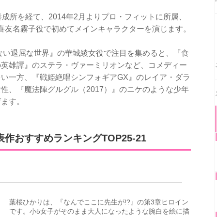
成所を経て、2014年2月よりプロ・フィットに所属、
』の喜友名霧子役で初めてメインキャラクターを演じます。
しない退屈な世界』の華城綾女役で注目を集めると、『食
の英雄譚』のステラ・ヴァーミリオンなど、コメディー
い一方、『戦姫絶唱シンフォギアGX』のレイア・ダラ
性、『魔法陣グルグル（2017）』のニケのような少年
げます。
作おすすめランキングTOP25-21
葉桜ひかりは、『なんでここに先生が!?』の第3章ヒロイン
です。小5女子がそのまま大人になったような腕白を絵に描