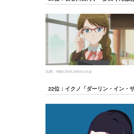
出典：
https://ord.yahoo.co.jp
22位：イクノ「ダーリン・イン・