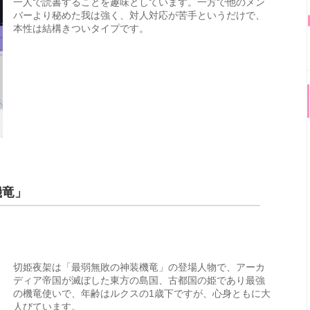
一人で読書することを趣味としています。一方で他のメン
バーより秘めた我は強く、対人対応が苦手というだけで、
本性は結構きついタイプです。
機竜」
切姫夜架は「最弱無敗の神装機竜」の登場人物で、アーカ
ディア帝国が滅ぼした東方の島国、古都国の姫であり最強
の機竜使いで、年齢はルクスの1歳下ですが、心身ともに大
人びています。