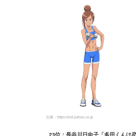
出典：
https://ord.yahoo.co.jp
23位：長谷川日向子「多田くんは