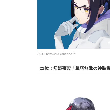
出典：
https://ord.yahoo.co.jp
21位：切姫夜架「最弱無敗の神装