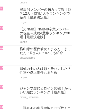
Luccy
9
欅坂46メンバーの胸カップ数！巨
乳12人・貧乳4人をランキングで
紹介【最新決定版】
Lstyle
10
【元NMB】NMB48卒業メンバー
の現在～成功&悲惨ランキング30
選【最新決定版】
kent.n
11
横山緑の歴代彼女！まろん・まっ
たん・Rさんについても紹介
aquanaut369
12
緑仙の中の人は顔・身バレした？
性別や炎上事件もまとめ
Lstyle
13
ジャンプ歴代ヒロイン60選！かわ
いい順にランキング【最新版】
maru._.wanwan
14
二瓶有加の身長や胸カップ数！ニ