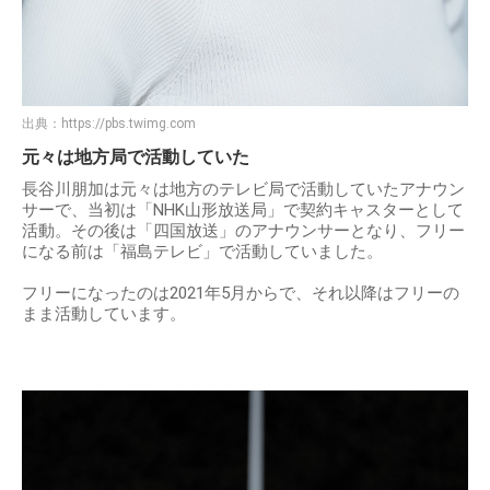
出典：
https://pbs.twimg.com
元々は地方局で活動していた
長谷川朋加は元々は地方のテレビ局で活動していたアナウン
サーで、当初は「NHK山形放送局」で契約キャスターとして
活動。その後は「四国放送」のアナウンサーとなり、フリー
になる前は「福島テレビ」で活動していました。
フリーになったのは2021年5月からで、それ以降はフリーの
まま活動しています。