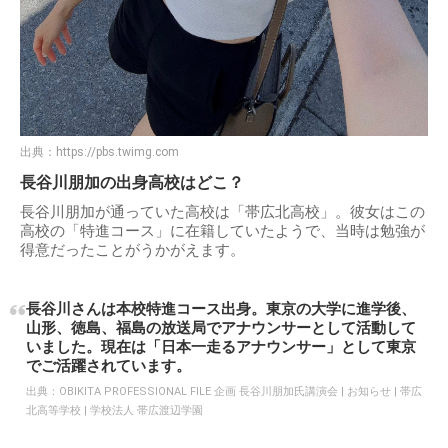
出典：
https://pbs.twimg.com
長谷川朋加の出身高校はどこ？
長谷川朋加が通っていた高校は「帯広北高校」。彼女はこの
高校の「特進コース」に在籍していたようで、当時は勉強が
得意だったことがうかがえます。
長谷川さんは本校特進コース出身。東京の大学に進学後、
山形、徳島、福島の放送局でアナウンサーとして活動して
いました。現在は「日本一走るアナウンサー」として東京
でご活躍されています。
出典：
OBIKITA PROFESSIONAL FILE 企画 長谷川朋加氏講演会 | お知らせ | 帯広
北高等学校 | 学校法人 帯広渡辺学園