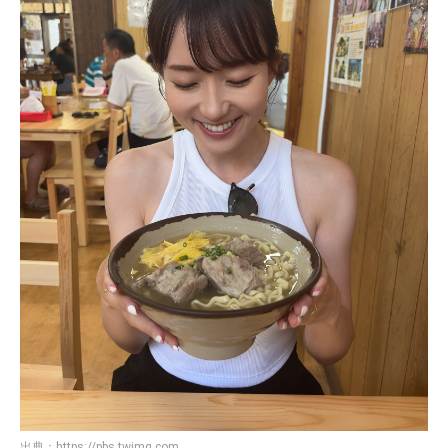
出典：
https://pbs.twimg.com