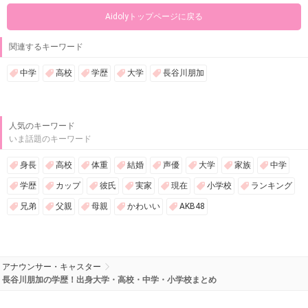
Aidolyトップページに戻る
関連するキーワード
中学
高校
学歴
大学
長谷川朋加
人気のキーワード
いま話題のキーワード
身長
高校
体重
結婚
声優
大学
家族
中学
学歴
カップ
彼氏
実家
現在
小学校
ランキング
兄弟
父親
母親
かわいい
AKB48
アナウンサー・キャスター
長谷川朋加の学歴！出身大学・高校・中学・小学校まとめ