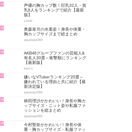
14
声優の胸カップ数！巨乳32人・貧
乳8人をランキングで紹介【最新
版】
Lstyle
15
奥森皐月の水着姿！身長や体重・
胸カップサイズまで総まとめ
aquanaut369
16
AKB48グループファンの芸能人&
有名人30選～衝撃順にランキング
【最新版】
kent.n
17
嫌いなVTuberランキング20選～
嫌われている理由と共に紹介【最
新決定版】
aquanaut369
18
林田理沙がかわいい！身長や胸カ
ップサイズ・ニット姿や私服ファ
ッションを総まとめ
aquanaut369
19
今村聖奈がかわいい！身長や体
重・胸カップサイズ・私服ファッ