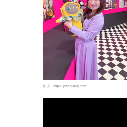
出典：
https://pbs.twimg.com