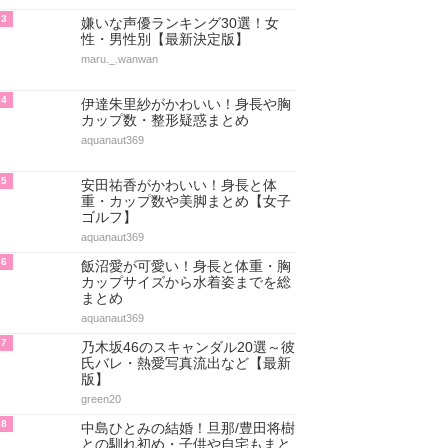
3
嫌いな声優ランキング30選！女
性・男性別【最新決定版】
maru._.wanwan
4
伊達朱里紗がかわいい！身長や胸
カップ数・整形疑惑まとめ
aquanaut369
5
安田祐香がかわいい！身長と体
重・カップ数や美脚まとめ【女子
ゴルフ】
aquanaut369
6
飯沼愛が可愛い！身長と体重・胸
カップサイズから水着姿までを総
まとめ
aquanaut369
7
乃木坂46のスキャンダル20選～彼
氏バレ・熱愛写真流出など【最新
版】
green20
8
中島ひとみの結婚！旦那/豊田将樹
との馴れ初め・子供や自宅もまと