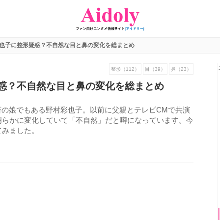
也子に整形疑惑？不自然な目と鼻の変化を総まとめ
整形（112）
目（39）
鼻（23）
惑？不自然な目と鼻の変化を総まとめ
斎の娘でもある野村彩也子。以前に父親とテレビCMで共演
明らかに変化していて「不自然」だと噂になっています。今
てみました。
915
view