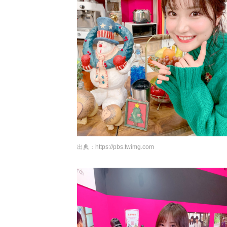
出典：
https://pbs.twimg.com