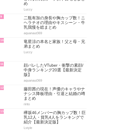
め
Luccy
9
二瓶有加の身長や胸カップ数！ニ
ヘラチオの理由やキスシーン・牛
乳我慢を総まとめ
aquanaut369
10
竜星涼の本名と家族！父と母・兄
弟まとめ
Luccy
11
顔バレしたVTuber・衝撃の素顔/
中身ランキング20選【最新決定
版】
aquanaut369
12
藤田茜の現在！声優のキャラやナ
ナシス降板理由・引退と結婚の噂
まとめ
ririto
13
欅坂46メンバーの胸カップ数！巨
乳12人・貧乳4人をランキングで
紹介【最新決定版】
Lstyle