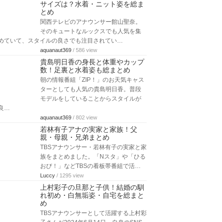
サイズは？水着・ニット姿を総ま
とめ
関西テレビのアナウンサー館山聖奈。
そのキュートなルックスでも人気を集
めていて、スタイルの良さでも注目されてい…
aquanaut369
/ 586 view
貴島明日香の身長と体重やカップ
数！足裏と水着姿も総まとめ
朝の情報番組「ZIP！」のお天気キャス
ターとしても人気の貴島明日香。普段
モデルをしていることからスタイルが
良…
aquanaut369
/ 802 view
若林有子アナの実家と家族！父
親・母親・兄弟まとめ
TBSアナウンサー・若林有子の実家と家
族をまとめました。「Nスタ」や「ひる
おび！」などTBSの看板帯番組で活…
Luccy
/ 1295 view
上村彩子の旦那と子供！結婚の馴
れ初め・白無垢姿・自宅を総まと
め
TBSアナウンサーとして活躍する上村彩