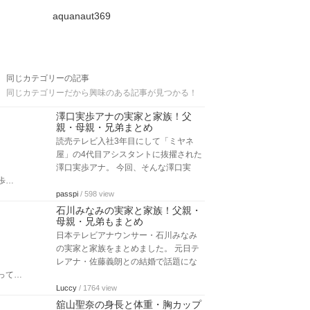
aquanaut369
同じカテゴリーの記事
同じカテゴリーだから興味のある記事が見つかる！
澤口実歩アナの実家と家族！父
親・母親・兄弟まとめ
読売テレビ入社3年目にして「ミヤネ
屋」の4代目アシスタントに抜擢された
澤口実歩アナ。 今回、そんな澤口実
歩…
passpi
/ 598 view
石川みなみの実家と家族！父親・
母親・兄弟もまとめ
日本テレビアナウンサー・石川みなみ
の実家と家族をまとめました。 元日テ
レアナ・佐藤義朗との結婚で話題にな
って…
Luccy
/ 1764 view
舘山聖奈の身長と体重・胸カップ