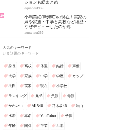
ションも総まとめ
aquanaut369
20
小嶋美紅(新海咲)の現在！実家の
妹や家族・中学と高校など経歴・
なぜデビューしたのか総…
aquanaut369
人気のキーワード
いま話題のキーワード
身長
高校
体重
結婚
声優
大学
家族
中学
学歴
カップ
彼氏
実家
現在
小学校
ランキング
兄弟
父親
母親
かわいい
AKB48
乃木坂46
理由
水着
本名
YouTuber
子供
年齢
関係
卒業
旦那