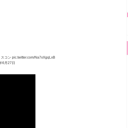
ミスコン
pic.twitter.com/Na7xXgqLxB
8年6月27日