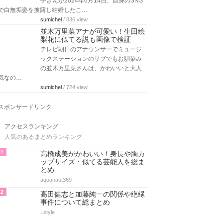
子さんが2024年6月14日、自身のSNS
で白無垢姿を披露し結婚したこ…
sumichel
/ 836 view
並木万里菜アナが可愛い！生田絵
梨花に似てる説も画像で検証
テレビ朝日のアナウンサーでミュージ
ックステーションのサブでもお馴染み
の並木万里菜さんは、かわいいと大人
気なの…
sumichel
/ 724 view
スポンサードリンク
アクセスランキング
人気のあるまとめランキング
1
高橋成美がかわいい！身長や胸カ
ップサイズ・似てる芸能人を総ま
とめ
aquanaut369
2
高田健志と加藤純一の関係や絶縁
事件について総まとめ
Lstyle