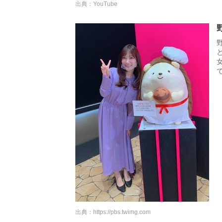
出典：YouTube
出典：
https://pbs.twimg.com