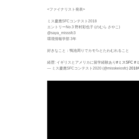
<ファイナリスト発表>
ミス慶應SFCコンテスト2018
エントリーNo.3 野村彩也子 (のむら さやこ)
@saya_misssfc3
環境情報学部 3年
好きなこと：鴨池周りでカモ🦆とたわむれること
経歴: イギリスとアメリカに留学経験あり
#ミスSFC
#
— ミス慶應SFCコンテスト2020 (@misskeiosfc)
201