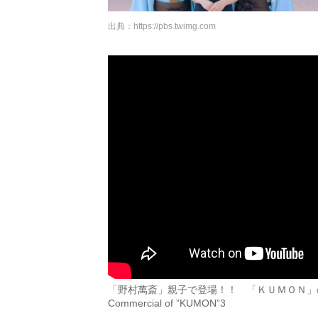
出典：
https://pbs.twimg.com
「野村萬斎」親子で登場！！ 「ＫＵＭＯＮ」のＣＭ３ ”Nomur
Commercial of ”KUMON”3