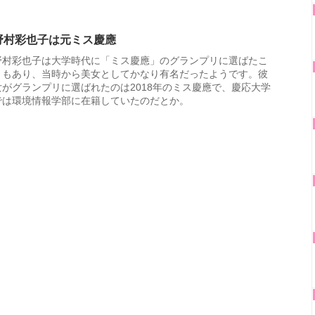
野村彩也子は元ミス慶應
野村彩也子は大学時代に「ミス慶應」のグランプリに選ばたこ
ともあり、当時から美女としてかなり有名だったようです。彼
女がグランプリに選ばれたのは2018年のミス慶應で、慶応大学
では環境情報学部に在籍していたのだとか。