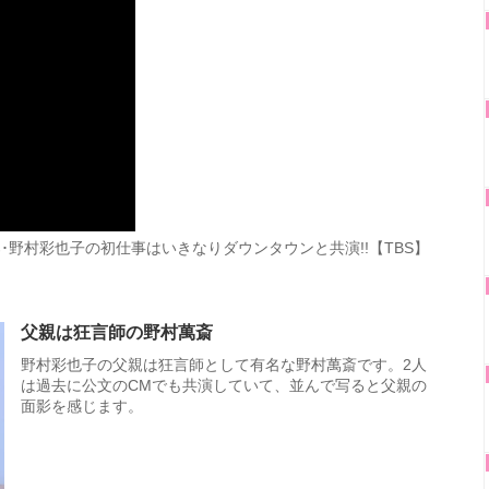
郎･野村彩也子の初仕事はいきなりダウンタウンと共演!!【TBS】
父親は狂言師の野村萬斎
野村彩也子の父親は狂言師として有名な野村萬斎です。2人
は過去に公文のCMでも共演していて、並んで写ると父親の
面影を感じます。