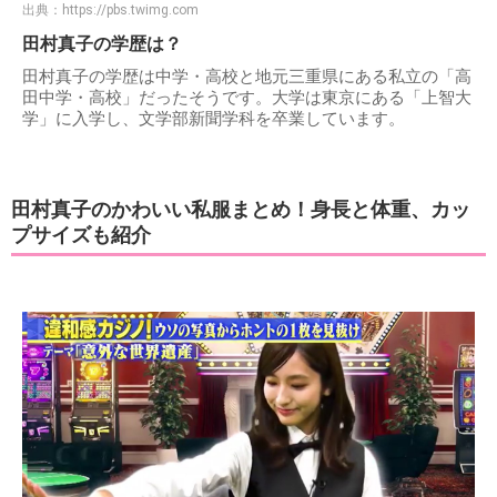
出典：
https://pbs.twimg.com
田村真子の学歴は？
田村真子の学歴は中学・高校と地元三重県にある私立の「高
田中学・高校」だったそうです。大学は東京にある「上智大
学」に入学し、文学部新聞学科を卒業しています。
田村真子のかわいい私服まとめ！身長と体重、カッ
プサイズも紹介