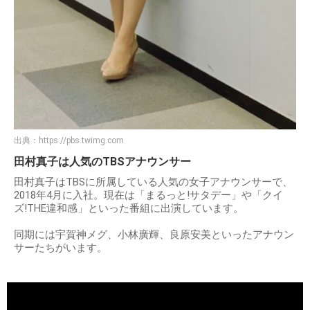
出典：
https://pbs.twimg.com
田村真子は人気のTBSアナウンサー
田村真子はTBSに所属している人気の女子アナウンサーで、
2018年4月に入社。現在は「まるっと!サタデー」や「クイ
ズ!THE違和感」といった番組に出演しています。
同期には宇賀神メグ、小林廣輝、良原安美といったアナウン
サーたちがいます。