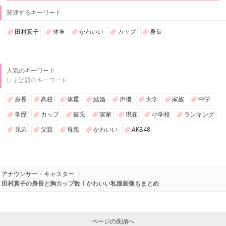
関連するキーワード
田村真子
体重
かわいい
カップ
身長
人気のキーワード
いま話題のキーワード
身長
高校
体重
結婚
声優
大学
家族
中学
学歴
カップ
彼氏
実家
現在
小学校
ランキング
兄弟
父親
母親
かわいい
AKB48
アナウンサー・キャスター
田村真子の身長と胸カップ数！かわいい私服画像もまとめ
ページの先頭へ