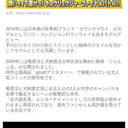
出典：
https://www.toei.co.jp
2016年には日本発の世界的ブランド「ヨウジヤマモト」のモ
デルとしてパリ・コレクションのランウェイを歩きモデルデ
ビュー。
手のひらサイズの小顔とスラッとした細身のスタイルを活か
してモデルとしても活躍しています。
2020年には竜星涼と犬飼貴丈がW主演を務めた映画「ぐらん
ぶる」が公開されました。
同作は漫画誌「good!アフタヌーン」で連載されている大人
気コミックの実写化です。
竜星涼と犬飼貴丈演じる主人公の2人が大学のキャンパスを
全裸で爆走するシーンが衝撃的な本作。
「全力脱衣系」エンターテイメントとしての世界観が原作そ
のままに再現されており、原作ファンからも高評価を受けて
いる作品です。