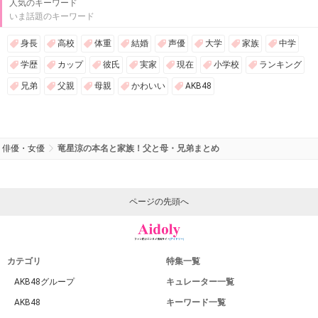
人気のキーワード
いま話題のキーワード
身長
高校
体重
結婚
声優
大学
家族
中学
学歴
カップ
彼氏
実家
現在
小学校
ランキング
兄弟
父親
母親
かわいい
AKB48
俳優・女優
竜星涼の本名と家族！父と母・兄弟まとめ
ページの先頭へ
カテゴリ
特集一覧
AKB48グループ
キュレーター一覧
AKB48
キーワード一覧