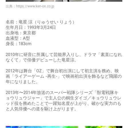
出典：
https://www.ken-on.co.jp
名前：竜星 涼（りゅうせい りょう）
生年月日：1993年3月24日
出身地：東京都
血液型：A型
身長：183cm
2010年に研音に所属して芸能界入りし、ドラマ「素直になれ
なくて」で俳優デビューした竜星涼。
2012年は舞台「OZ」で舞台初出演にして初主演を務め、映
画「ライアーゲーム -再生-」で映画初出演を飾るなど飛躍の
年になりました。
2013年〜2014年放送のスーパー戦隊シリーズ「獣電戦隊キ
ョウリュウジャー」で主人公の桐生ダイゴ／キョウリュウレ
ッド役を務めたことで一躍知名度が上がり、確かな実力のも
と人気俳優への道を駆け上がります。