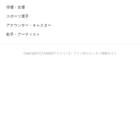
俳優・女優
スポーツ選手
アナウンサー・キャスター
歌手・アーティスト
Copyright (C) Aidoly[アイドリー]｜ファン向けエンタメ情報サイト