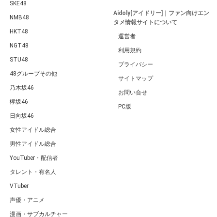
SKE48
Aidoly[アイドリー]｜ファン向けエン
NMB48
タメ情報サイトについて
HKT48
運営者
NGT48
利用規約
STU48
プライバシー
48グループその他
サイトマップ
乃木坂46
お問い合せ
欅坂46
PC版
日向坂46
女性アイドル総合
男性アイドル総合
YouTuber・配信者
タレント・有名人
VTuber
声優・アニメ
漫画・サブカルチャー