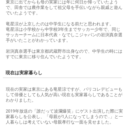
東京に出てからも母の実家には年に何日か帰っていたよう
で、田舎では農作業をして祖父母を手伝いながら親戚と遊ん
でいたようです。
竜星涼が上京したのは中学生になる前だと思われます。
竜星涼は小学校から中学校3年生までサッカー少年で、同じ
サッカーチームに日本代表・なでしこジャパンの岩渕真奈選
手がいたことがわかっています。
岩渕真奈選手は東京都武蔵野市出身なので、中学生の時には
すでに東京に移り住んでいたようです。
現在は実家暮らし
現在の実家は東京にある竜星涼ですが、パリコレデビューも
して俳優としても人気が高い現在も実家暮らしであることが
わかりました。
2019年放送の「誰だって波瀾爆笑」にゲスト出演した際に実
家暮らしを公表し、「母親が1人になってしまうので…」と一
人暮らしは考えていない母親孝行な一面を見せました。