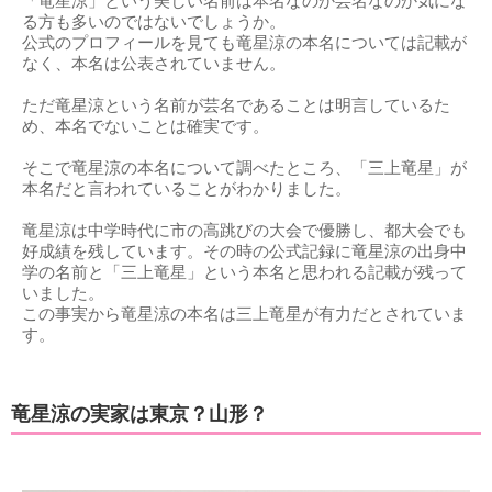
「竜星涼」という美しい名前は本名なのか芸名なのか気にな
る方も多いのではないでしょうか。
公式のプロフィールを見ても竜星涼の本名については記載が
なく、本名は公表されていません。
ただ竜星涼という名前が芸名であることは明言しているた
め、本名でないことは確実です。
そこで竜星涼の本名について調べたところ、「三上竜星」が
本名だと言われていることがわかりました。
竜星涼は中学時代に市の高跳びの大会で優勝し、都大会でも
好成績を残しています。その時の公式記録に竜星涼の出身中
学の名前と「三上竜星」という本名と思われる記載が残って
いました。
この事実から竜星涼の本名は三上竜星が有力だとされていま
す。
竜星涼の実家は東京？山形？