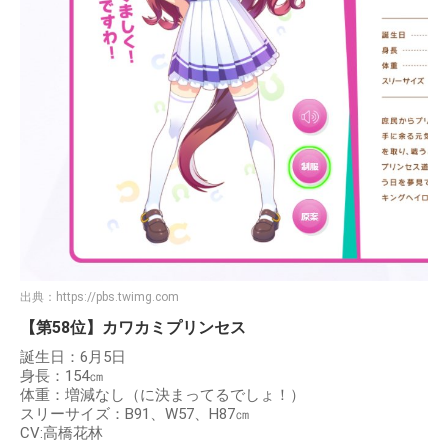
出典：
https://pbs.twimg.com
【第58位】カワカミプリンセス
誕生日：6月5日
身長：154㎝
体重：増減なし（に決まってるでしょ！）
スリーサイズ：B91、W57、H87㎝
CV:高橋花林