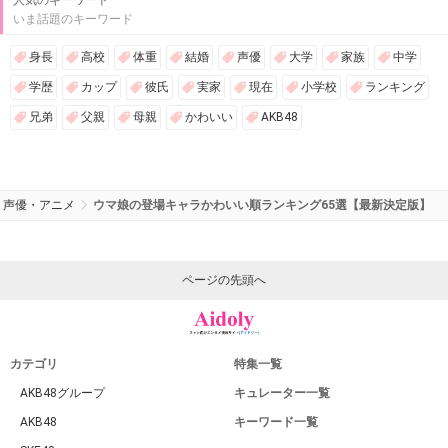
人気のキーワード
いま話題のキーワード
身長
高校
体重
結婚
声優
大学
家族
中学
学歴
カップ
彼氏
実家
現在
小学校
ランキング
兄弟
父親
母親
かわいい
AKB48
声優・アニメ
ウマ娘の登場キャラかわいい順ランキング65選【最新決定版】
ページの先頭へ
カテゴリ
特集一覧
AKB48グループ
キュレーター一覧
AKB48
キーワード一覧