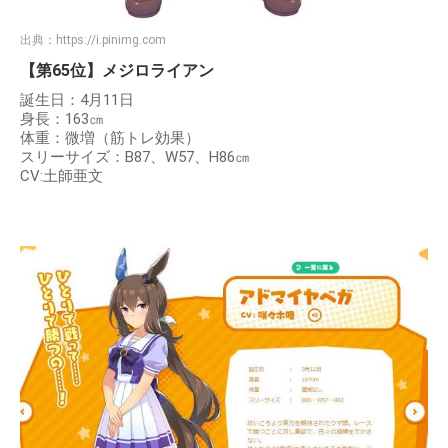
出典：
https://i.pinimg.com
【第65位】メジロライアン
誕生日：4月11日
身長：163㎝
体重：微増（筋トレ効果）
スリーサイズ：B87、W57、H86㎝
CV:土師亜文