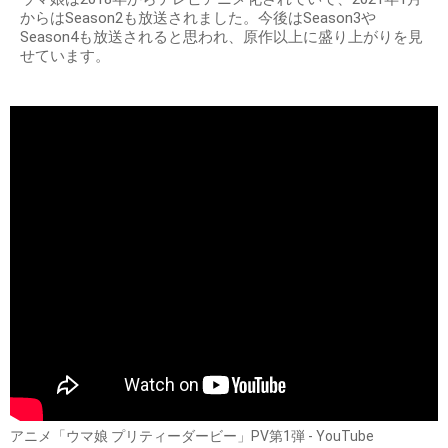
からはSeason2も放送されました。今後はSeason3や
Season4も放送されると思われ、原作以上に盛り上がりを見
せています。
アニメ「ウマ娘 プリティーダービー」PV第1弾 - YouTube