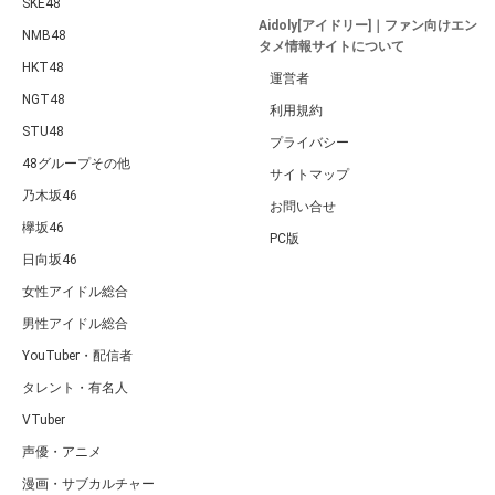
SKE48
Aidoly[アイドリー]｜ファン向けエン
NMB48
タメ情報サイトについて
HKT48
運営者
NGT48
利用規約
STU48
プライバシー
48グループその他
サイトマップ
乃木坂46
お問い合せ
欅坂46
PC版
日向坂46
女性アイドル総合
男性アイドル総合
YouTuber・配信者
タレント・有名人
VTuber
声優・アニメ
漫画・サブカルチャー