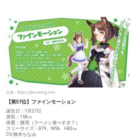
出典：
https://pbs.twimg.com
【第57位】ファインモーション
誕生日：1月27日
身長：158㎝
体重：微増（ラーメン食べすぎ？）
スリーサイズ：B79、W56、H83㎝
CV:橋本ちなみ