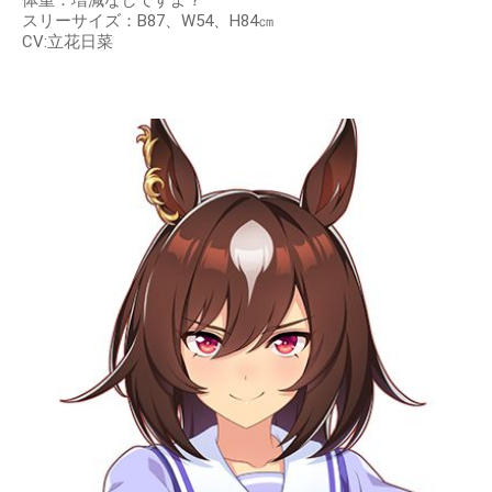
体重：増減なしですよ？
スリーサイズ：B87、W54、H84㎝
CV:立花日菜