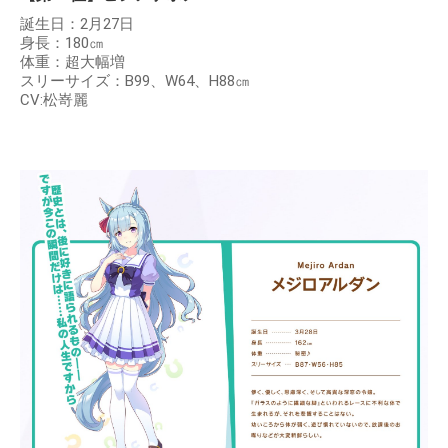
誕生日：2月27日
身長：180㎝
体重：超大幅増
スリーサイズ：B99、W64、H88㎝
CV:松嵜麗