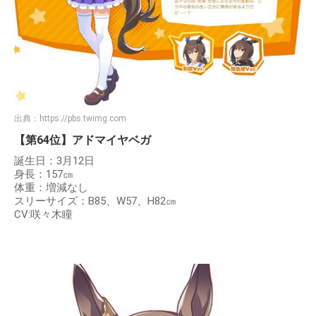
出典：
https://pbs.twimg.com
【第64位】アドマイヤベガ
誕生日：3月12日
身長：157㎝
体重：増減なし
スリーサイズ：B85、W57、H82㎝
CV:咲々木瞳