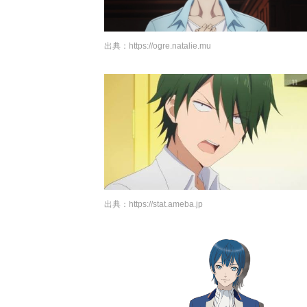
出典：
https://ogre.natalie.mu
出典：
https://stat.ameba.jp