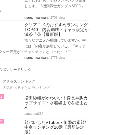
選！代表作おすすめランキングを紹介
します。『機動戦士ガンダムSEED』
の…
maru._.wanwan
/ 2708 view
クソアニメのおすすめランキング
TOP40！内容崩壊・キャラ設定が
滅茶苦茶【最新版】
様々なアニメが展開していますが、中
には「内容が崩壊している」「キャラ
クター設定がメチャクチャ」といったクソア…
maru._.wanwan
/ 1775 view
スポンサードリンク
アクセスランキング
人気のあるまとめランキング
1
増田紗織がかわいい！身長や胸カ
ップサイズ・水着姿までを総まと
め
aquanaut369
2
顔バレしたVTuber・衝撃の素顔/
中身ランキング20選【最新決定
版】