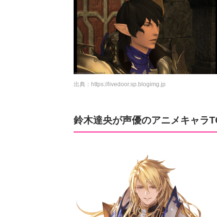
出典：
https://livedoor.sp.blogimg.jp
鈴木達央が声優のアニメキャラTOP