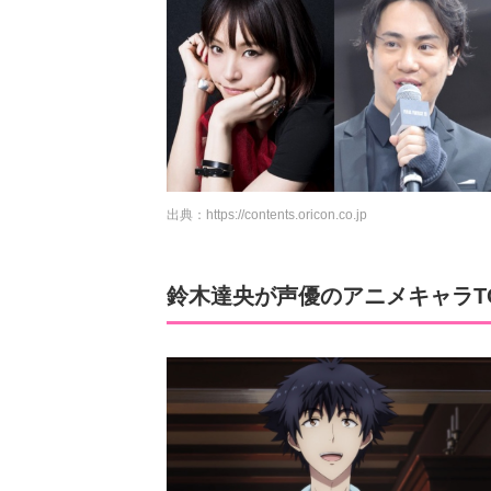
出典：
https://contents.oricon.co.jp
鈴木達央が声優のアニメキャラTOP