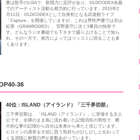
妻は歌手のLiSAで、歌唱力に定評があり、OLDCODEX名義
でのアーティスト活動も精力的に行っています。2015年2
月11日、OLDCODEXとして自身初となる武道館ライブ
「Capture」を開催していますが、これは男性声優では谷山
紀章（GRANRODEO）、宮野真守に次ぐ3番目の快挙で
す。どんなラジオ番組でも下ネタで盛り上げることで知ら
れ、その一方で、相方によってはツッコミに回ることも多
くあります。
40-36
40位：ISLAND（アイランド）「三千界切那」
三千界切那は、「ISLAND（アイランド）」に登場する主人
公です。全裸のまま島に流れ着いた記憶消失の男性で、断
片的な夢の記憶から自分は未来から来たと信じています。
ヒロインの凛音を大切に思う気持ちがひしひしと伝わって
くる演技に称賛の声が多数あがっています。