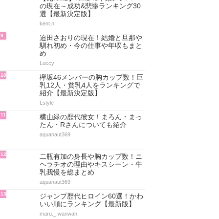
の現在～成功&悲惨ランキング30
選【最新決定版】
kent.n
9
迫田さおりの現在！結婚と旦那や
馴れ初め・今の仕事や年収もまと
め
Luccy
10
欅坂46メンバーの胸カップ数！巨
乳12人・貧乳4人をランキングで
紹介【最新決定版】
Lstyle
11
横山緑の歴代彼女！まろん・まっ
たん・Rさんについても紹介
aquanaut369
12
二瓶有加の身長や胸カップ数！ニ
ヘラチオの理由やキスシーン・牛
乳我慢を総まとめ
aquanaut369
13
ジャンプ歴代ヒロイン60選！かわ
いい順にランキング【最新版】
maru._.wanwan