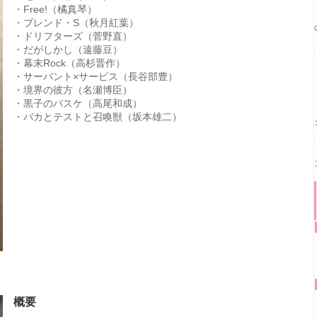
・Free!（橘真琴）
・ブレンド・S（秋月紅葉）
・ドリフターズ（菅野直）
・だがしかし（遠藤豆）
・幕末Rock（高杉晋作）
・サーバント×サービス（長谷部豊）
・境界の彼方（名瀬博臣）
・黒子のバスケ（高尾和成）
・バカとテストと召喚獣（坂本雄二）
概要