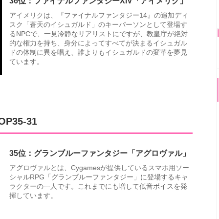
36位：ファイナルファンタジーXIV「アイメリク」
アイメリクは、『ファイナルファンタジー14』の追加ディ
スク「蒼天のイシュガルド」のキーパーソンとして登場す
るNPCで、一見冷静なリアリストにですが、教皇庁が絶対
的な権力を持ち、身分によってすべてが決まるイシュガル
ドの体制に異を唱え、誰よりもイシュガルドの変革を夢見
ています。
35-31
35位：グランブルーファンタジー「アグロヴァル」
アグロヴァルとは、Cygamesが提供しているスマホ用ソー
シャルRPG「グランブルーファンタジー」に登場するキャ
ラクターの一人です。これまでにも増して低音ボイスを発
揮しています。