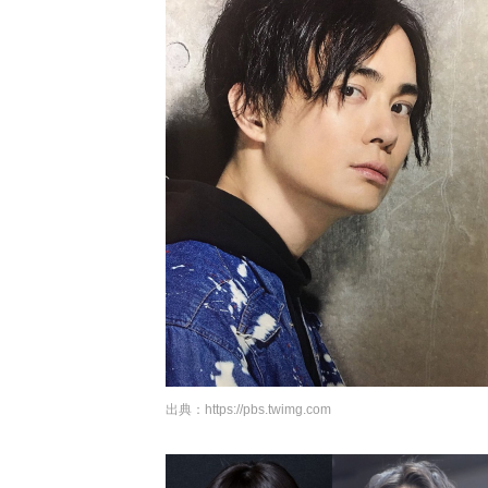
出典：
https://pbs.twimg.com