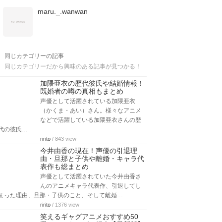
maru._.wanwan
同じカテゴリーの記事
同じカテゴリーだから興味のある記事が見つかる！
加隈亜衣の歴代彼氏や結婚情報！
既婚者の噂の真相もまとめ
声優として活躍されている加隈亜衣
（かくま・あい）さん。様々なアニメ
などで活躍している加隈亜衣さんの歴
代の彼氏…
ririto
/ 843 view
今井由香の現在！声優の引退理
由・旦那と子供や離婚・キャラ代
表作も総まとめ
声優として活躍されていた今井由香さ
んのアニメキャラ代表作、引退してし
まった理由、旦那・子供のこと、そして離婚…
ririto
/ 1376 view
笑えるギャグアニメおすすめ50