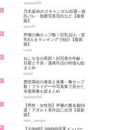
aquanaut369
3
乃木坂46のスキャンダル20選～彼
氏バレ・熱愛写真流出など【最新
版】
green20
4
声優の胸カップ数！巨乳32人・貧
乳8人をランキングで紹介【最新
版】
Lstyle
5
ねこぢるの死因！顔写真や年齢・
旦那と子供・漫画作品の特徴も総
まとめ
passpi
6
豊田萌絵の身長と体重・胸カップ
数！フライデーや写真集で見せた
水着画像も総まとめ
aquanaut369
7
【男性・女性別】声優の裏名義50
選！アダルト系作品に出演【最新
版】
maru._.wanwan
8
【元NMB】NMB48卒業メンバー