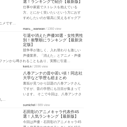
選！ランキングで紹介【最新版】
仕事や家庭でストレスを抱えている
方、とにかく笑いたいという方におす
すめしたいのが最高に笑えるギャグア
ニメです…
maru._.wanwan
/ 1360 view
引退や消えた声優30選・女性男性
別！衝撃順にランキング【最新決
定版】
競争率が激しく、入れ替わりも激しい
声優業界。「消えた」とアニメ・声優
ファンから噂されることもあり、実際に引退…
kent.n
/ 2696 view
八巻アンナの昔や若い頃！同志社
大学など学歴も総まとめ
裏垢が見つかり話題の八巻アンナさん
ですが、昔の学歴にも注目が集まって
います。 そこで今回は、八巻アンナさ
ん…
sumichel
/ 889 view
石田彰のアニメキャラ代表作45
選！人気ランキング【最新版】
今回は声優・石田彰のアニメキャラ45