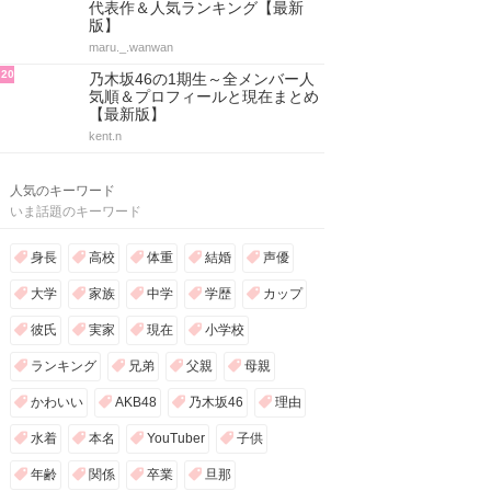
代表作＆人気ランキング【最新
版】
maru._.wanwan
20
乃木坂46の1期生～全メンバー人
気順＆プロフィールと現在まとめ
【最新版】
kent.n
人気のキーワード
いま話題のキーワード
身長
高校
体重
結婚
声優
大学
家族
中学
学歴
カップ
彼氏
実家
現在
小学校
ランキング
兄弟
父親
母親
かわいい
AKB48
乃木坂46
理由
水着
本名
YouTuber
子供
年齢
関係
卒業
旦那