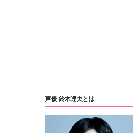
声優 鈴木達央とは