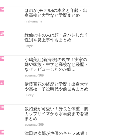
14
ほのか(モデル)の本名と年齢・出
身高校と大学など学歴まとめ
rirakumama
15
緑仙の中の人は顔・身バレした？
性別や炎上事件もまとめ
Lstyle
16
小嶋美紅(新海咲)の現在！実家の
妹や家族・中学と高校など経歴・
なぜデビューしたのか総…
aquanaut369
17
伊藤百花の経歴と学歴！出身大学
や高校・子役時代や前世もまとめ
Luccy
18
飯沼愛が可愛い！身長と体重・胸
カップサイズから水着姿までを総
まとめ
aquanaut369
19
津田健次郎が声優のキャラ50選！