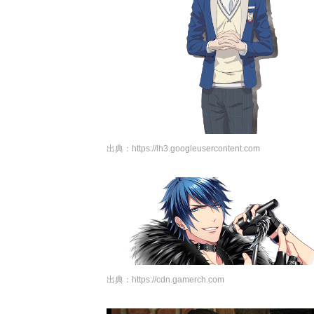
出典：
https://lh3.googleusercontent.com
出典：
https://cdn.gamerch.com