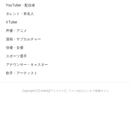
YouTuber・配信者
タレント・有名人
VTuber
声優・アニメ
漫画・サブカルチャー
俳優・女優
スポーツ選手
アナウンサー・キャスター
歌手・アーティスト
Copyright (C) Aidoly[アイドリー]｜ファン向けエンタメ情報サイト