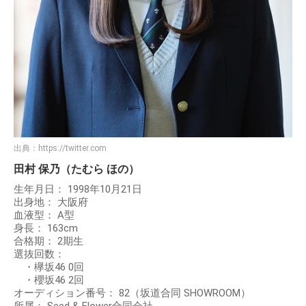
出典：
https://twitter.com
田村 保乃（たむら ほの）
生年月日： 1998年10月21日
出身地： 大阪府
血液型： A型
身長： 163cm
合格期： 2期生
選抜回数：
・欅坂46 0回
・櫻坂46 2回
オーディション番号： 82（坂道合同 SHOWROOM）
所属： Seed & Flower合同会社