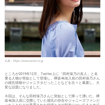
出典：
https://www.excite.co.jp
ところが2019年12月、Twitter上に「田村保乃の友人」と名
乗る人物が突如として登場し、欅坂46加入前の田村保乃さん
の彼氏情報やジャニヲタだったことなどを次々と暴露し、大
変な話題になりました。
今回は、そんな田村保乃さんに突如として降って湧いた、欅
坂46加入前に交際していた彼氏の存在やジャニーズファンだ
ったことなどが暴露された経緯とその顛末についてまとめて