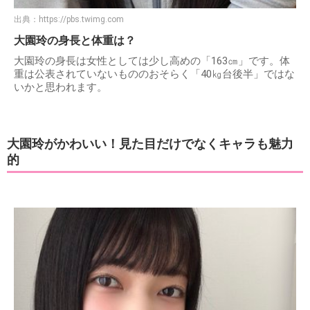
出典：
https://pbs.twimg.com
大園玲の身長と体重は？
大園玲の身長は女性としては少し高めの「163㎝」です。体
重は公表されていないもののおそらく「40㎏台後半」ではな
いかと思われます。
大園玲がかわいい！見た目だけでなくキャラも魅力
的