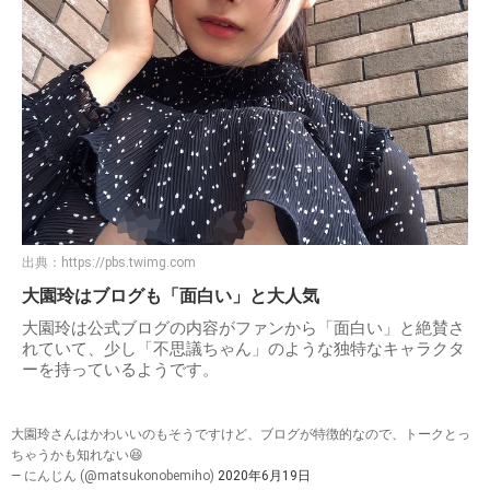
出典：
https://pbs.twimg.com
大園玲はブログも「面白い」と大人気
大園玲は公式ブログの内容がファンから「面白い」と絶賛さ
れていて、少し「不思議ちゃん」のような独特なキャラクタ
ーを持っているようです。
大園玲さんはかわいいのもそうですけど、ブログが特徴的なので、トークとっ
ちゃうかも知れない😆
— にんじん (@matsukonobemiho)
2020年6月19日