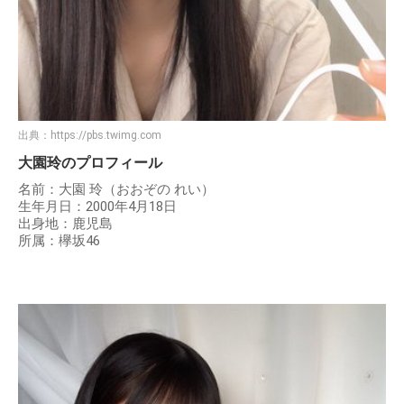
出典：
https://pbs.twimg.com
大園玲のプロフィール
名前：大園 玲（おおぞの れい）
生年月日：2000年4月18日
出身地：鹿児島
所属：欅坂46