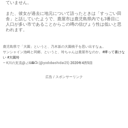
ていません。
また、彼女が過去に地元について語ったときは「すっごい田
舎」と話していたようで、鹿屋市は鹿児島県内でも3番目に
人口が多い市であることからこの噂の信ぴょう性は低いと思
われます。
鹿児島県で「大園」というと、乃木坂の大園桃子を思い出すなぁ。
サンシャイン池崎と同郷。というと、玲ちゃんは鹿屋市なのか。
#欅って書けな
い
#大園玲
— K川の支流@⊿&📻📺 (@yodobashidai25)
2020年4月5日
広告 / スポンサーリンク