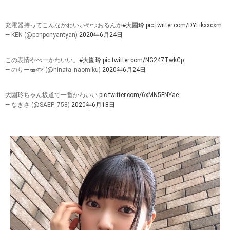
充電器持ってこんなかわいいやつおるんか
#大園玲
pic.twitter.com/DYFikxxcxm
— KEN (@ponponyantyan)
2020年6月24日
この表情やべーかわいい。
#大園玲
pic.twitter.com/NG247TwkCp
— のりー🍣🐟 (@hinata_naomiku)
2020年6月24日
大園玲ちゃん坂道で一番かわいい
pic.twitter.com/6xMN5FNYae
— なぎさ (@SAEP_758)
2020年6月18日