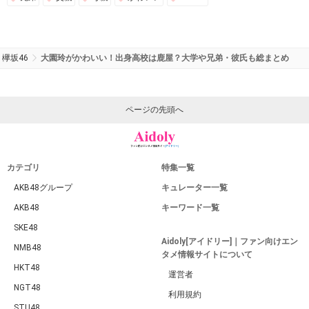
欅坂46
大園玲がかわいい！出身高校は鹿屋？大学や兄弟・彼氏も総まとめ
ページの先頭へ
カテゴリ
特集一覧
AKB48グループ
キュレーター一覧
AKB48
キーワード一覧
SKE48
Aidoly[アイドリー]｜ファン向けエン
NMB48
タメ情報サイトについて
HKT48
運営者
NGT48
利用規約
STU48