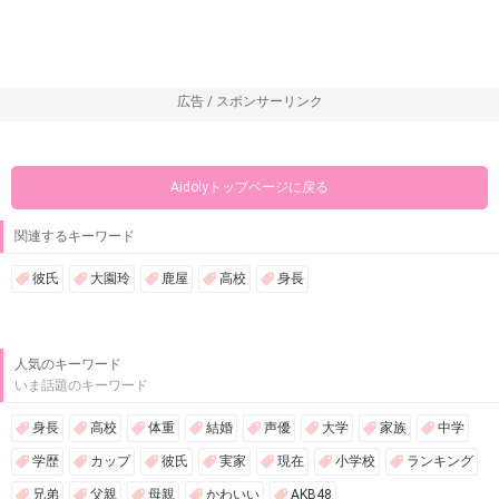
広告 / スポンサーリンク
Aidolyトップページに戻る
関連するキーワード
彼氏
大園玲
鹿屋
高校
身長
人気のキーワード
いま話題のキーワード
身長
高校
体重
結婚
声優
大学
家族
中学
学歴
カップ
彼氏
実家
現在
小学校
ランキング
兄弟
父親
母親
かわいい
AKB48