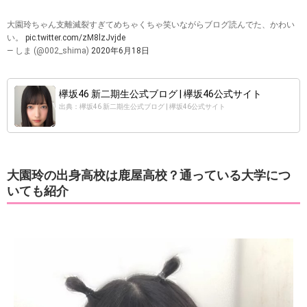
大園玲ちゃん支離滅裂すぎてめちゃくちゃ笑いながらブログ読んでた、かわい
い。
pic.twitter.com/zM8lzJvjde
— しま (@002_shima)
2020年6月18日
欅坂46 新二期生公式ブログ | 欅坂46公式サイト
出典：欅坂46 新二期生公式ブログ | 欅坂46公式サイト
大園玲の出身高校は鹿屋高校？通っている大学につ
いても紹介