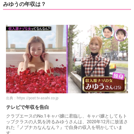
みゆうの年収は？
出典：
https://post.tv-asahi.co.jp
テレビで年収を告白
クラブエースのNo.1キャバ嬢に君臨し、キャバ嬢としてもト
ップクラスの人気を誇るみゆうさんは、2020年12月に放送さ
れた『ノブナカなんなん？』で自身の収入を明かしていま
す。