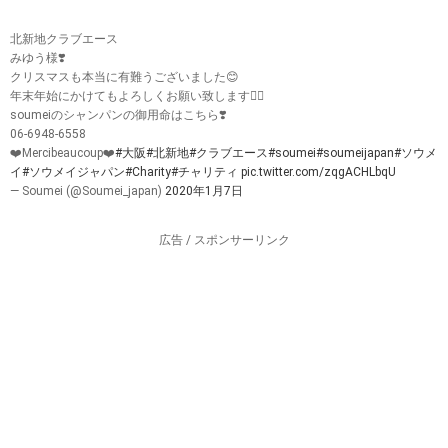
北新地クラブエース
みゆう様❣️
クリスマスも本当に有難うございました😊
年末年始にかけてもよろしくお願い致します🙇‍♂️
soumeiのシャンパンの御用命はこちら❣️
06-6948-6558
❤️Mercibeaucoup❤️
#大阪
#北新地
#クラブエース
#soumei
#soumeijapan
#ソウメ
イ
#ソウメイジャパン
#Charity
#チャリティ
pic.twitter.com/zqgACHLbqU
— Soumei (@Soumei_japan)
2020年1月7日
広告 / スポンサーリンク