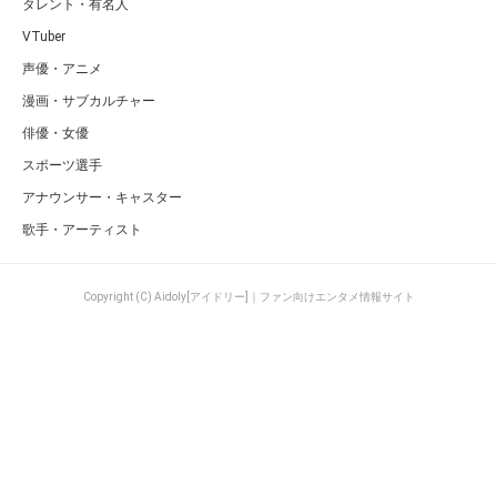
タレント・有名人
VTuber
声優・アニメ
漫画・サブカルチャー
俳優・女優
スポーツ選手
アナウンサー・キャスター
歌手・アーティスト
Copyright (C) Aidoly[アイドリー]｜ファン向けエンタメ情報サイト