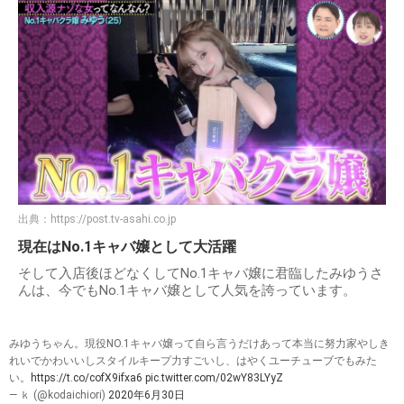
出典：
https://post.tv-asahi.co.jp
現在はNo.1キャバ嬢として大活躍
そして入店後ほどなくしてNo.1キャバ嬢に君臨したみゆうさ
んは、今でもNo.1キャバ嬢として人気を誇っています。
みゆうちゃん。現役NO.1キャバ嬢って自ら言うだけあって本当に努力家やしき
れいでかわいいしスタイルキープ力すごいし、はやくユーチューブでもみた
い。
https://t.co/cofX9ifxa6
pic.twitter.com/02wY83LYyZ
— ｋ (@kodaichiori)
2020年6月30日