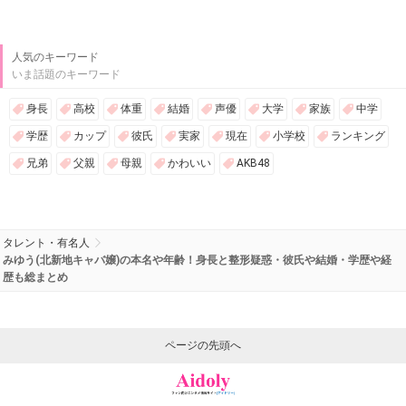
人気のキーワード
いま話題のキーワード
身長
高校
体重
結婚
声優
大学
家族
中学
学歴
カップ
彼氏
実家
現在
小学校
ランキング
兄弟
父親
母親
かわいい
AKB48
タレント・有名人
みゆう(北新地キャバ嬢)の本名や年齢！身長と整形疑惑・彼氏や結婚・学歴や経
歴も総まとめ
ページの先頭へ