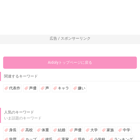
広告 / スポンサーリンク
Aidolyトップページに戻る
関連するキーワード
代表作
声優
声
キャラ
嫌い
人気のキーワード
いま話題のキーワード
身長
高校
体重
結婚
声優
大学
家族
中学
学歴
カップ
彼氏
実家
現在
小学校
ランキング