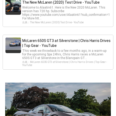
The New McLaren (2020) Test Drive - YouTube
Welcome to Alaatin61. Here is the New 2020 McLaren. This
version has 720 hp. Subscribe
https://www.youtube.com/user/Alaatin61?sub_confirmation=1
For More htt...
出典：The New McLaren (2020) Test Drive - YouTube
McLaren 650S GT3 at Silverstone | Chris Harris Drives
| Top Gear - YouTube
This week we throwback to a few months ago, in a warm-up
for the upcoming Spa 24hrs, Chris Harris races a McLaren
650S GT3 at Silverstone in the Blancpain GT...
出典：McLaren 650S GT3 at Silverstone | Chris Harris Drives | Top Gear -
YouTube