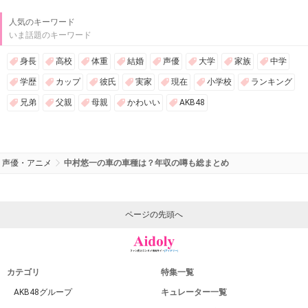
人気のキーワード
いま話題のキーワード
身長
高校
体重
結婚
声優
大学
家族
中学
学歴
カップ
彼氏
実家
現在
小学校
ランキング
兄弟
父親
母親
かわいい
AKB48
声優・アニメ
中村悠一の車の車種は？年収の噂も総まとめ
ページの先頭へ
カテゴリ
特集一覧
AKB48グループ
キュレーター一覧