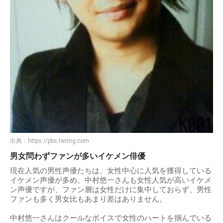
出典：
https://pbs.twimg.com
男女問わずファンが多いイケメン俳優
現在人気の男性声優たちは、女性中心に人気を獲得している
イケメン声優が多め。中村悠一さんも女性人気が高いイケメ
ン声優ですが、ファン層は女性だけに集中しておらず、男性
ファンも多く男女比もあまり差はありません。
中村悠一さんはクールなボイスで女性のハートを掴んでいる