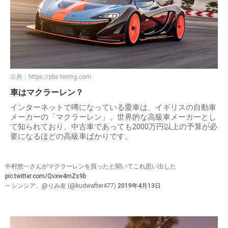
出典：
https://pbs.twimg.com
車はマクラーレン？
インターネットで噂になっている愛車は、イギリスの自動車
メーカーの「マクラーレン」。世界的な高級車メーカーとし
て知られており、中古車であっても2000万円以上の予算が必
要になるほどの高級車ばかりです。
中村悠一さんがマクラーレンを買ったと聞いてこれ思い出した
pic.twitter.com/Qvxw4mZs9b
— シンシア。@りみ友 (@kudwafter477)
2019年4月13日