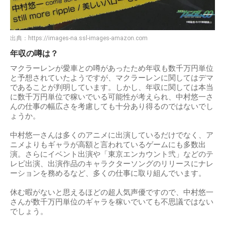
出典：
https://images-na.ssl-images-amazon.com
年収の噂は？
マクラーレンが愛車との噂があったため年収も数千万円単位
と予想されていたようですが、マクラーレンに関してはデマ
であることが判明しています。しかし、年収に関しては本当
に数千万円単位で稼いでいる可能性が考えられ、中村悠一さ
んの仕事の幅広さを考慮しても十分あり得るのではないでし
ょうか。
中村悠一さんは多くのアニメに出演しているだけでなく、ア
ニメよりもギャラが高額と言われているゲームにも多数出
演。さらにイベント出演や「東京エンカウント弐」などのテ
レビ出演、出演作品のキャラクターソングのリリースにナレ
ーションを務めるなど、多くの仕事に取り組んでいます。
休む暇がないと思えるほどの超人気声優ですので、中村悠一
さんが数千万円単位のギャラを稼いでいても不思議ではない
でしょう。