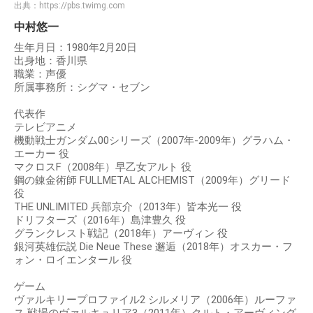
出典：
https://pbs.twimg.com
中村悠一
生年月日：1980年2月20日
出身地：香川県
職業：声優
所属事務所：シグマ・セブン
代表作
テレビアニメ
機動戦士ガンダム00シリーズ（2007年-2009年）グラハム・
エーカー 役
マクロスF（2008年）早乙女アルト 役
鋼の錬金術師 FULLMETAL ALCHEMIST（2009年）グリード
役
THE UNLIMITED 兵部京介（2013年）皆本光一 役
ドリフターズ（2016年）島津豊久 役
グランクレスト戦記（2018年）アーヴィン 役
銀河英雄伝説 Die Neue These 邂逅（2018年）オスカー・フ
ォン・ロイエンタール 役
ゲーム
ヴァルキリープロファイル2 シルメリア（2006年）ルーファ