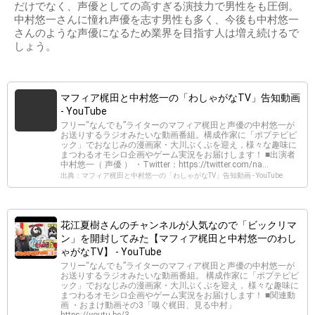
だけでなく、声優としての高すぎる演技力で男性をも圧倒。
中村悠一さんに憧れ声優を志す男性も多く、今後も中村悠一
さんのような声優になるため業界を目指す人は増え続けるで
しょう。
マフィア梶田と中村悠一の「わしゃがなTV」告知動画
- YouTube
フリー“なんでも”ライターのマフィア梶田と声優の中村悠一が
お送りするラジオみたいな動画番組。構成作家に「ポプテピピ
ック」でおなじみの漫画家・大川ぶくぶを迎え，様々な趣味に
まつわるオモシロ企画やゲーム実況をお届けします！ ■出演者
中村悠一（ 声優 ） ・Twitter：https://twitter.com/na...
出典：マフィア梶田と中村悠一の「わしゃがなTV」告知動画 - YouTube
花江夏樹さんのチャンネルが人気なので「ビックリマ
ン」を開封してみた【マフィア梶田と中村悠一のわし
ゃがなTV】 - YouTube
フリー“なんでも”ライターのマフィア梶田と声優の中村悠一が
お送りするラジオみたいな動画番組。 構成作家に「ポプテピピ
ック」でおなじみの漫画家・大川ぶくぶを迎え， 様々な趣味に
まつわるオモシロ企画やゲーム実況をお届けします！ ■関連動
画 ・おまけ動画その3「嗅ぐ梶田、見る中村」