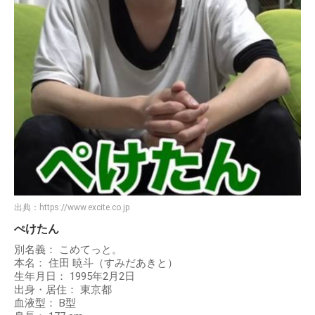
出典：
https://www.excite.co.jp
ぺけたん
別名義： こめてっと。
本名： 住田 暁斗（すみだあきと）
生年月日： 1995年2月2日
出身・居住： 東京都
血液型： B型