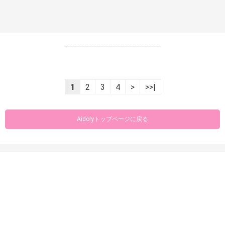
----------------------------------------------------------------
1
2
3
4
>
>>|
Aidolyトップページに戻る