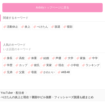
Aidolyトップページに戻る
関連するキーワード
活動休止
炎上
ぺけたん
脱退
寝顔
人気のキーワード
いま話題のキーワード
身長
高校
体重
結婚
声優
大学
家族
中学
学歴
カップ
彼氏
実家
現在
小学校
ランキング
兄弟
父親
母親
かわいい
AKB48
YouTuber・配信者
ぺけたんの炎上と現在！寝顔やピル強要・フィッシャーズ脱退も総まとめ