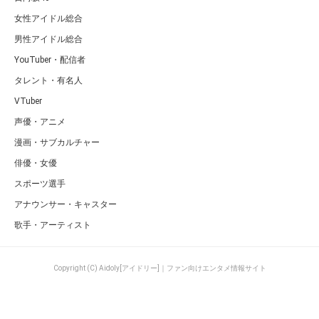
女性アイドル総合
男性アイドル総合
YouTuber・配信者
タレント・有名人
VTuber
声優・アニメ
漫画・サブカルチャー
俳優・女優
スポーツ選手
アナウンサー・キャスター
歌手・アーティスト
Copyright (C) Aidoly[アイドリー]｜ファン向けエンタメ情報サイト