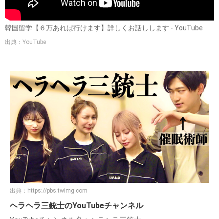
韓国留学【６万あれば行けます】詳しくお話しします - YouTube
出典：YouTube
出典：
https://pbs.twimg.com
ヘラヘラ三銃士のYouTubeチャンネル