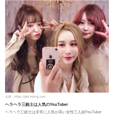
出典：
https://pbs.twimg.com
ヘラヘラ三銃士は人気のYouTuber
ヘラヘラ三銃士は非常に人気が高い女性三人組YouTuber