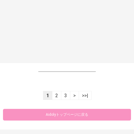
----------------------------------------------------------------
1
2
3
>
>>|
Aidolyトップページに戻る