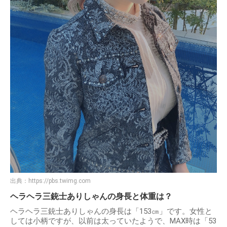
出典：
https://pbs.twimg.com
ヘラヘラ三銃士ありしゃんの身長と体重は？
ヘラヘラ三銃士ありしゃんの身長は「153㎝」です。女性と
しては小柄ですが、以前は太っていたようで、MAX時は「53