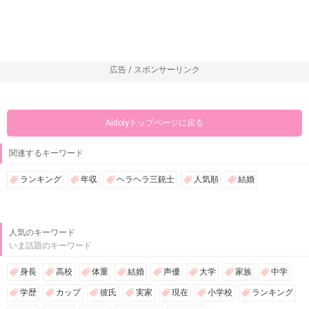
広告 / スポンサーリンク
Aidolyトップページに戻る
関連するキーワード
ランキング
年収
ヘラヘラ三銃士
人気順
結婚
人気のキーワード
いま話題のキーワード
身長
高校
体重
結婚
声優
大学
家族
中学
学歴
カップ
彼氏
実家
現在
小学校
ランキング