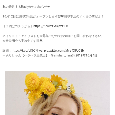
私の経営するRaviyからお知らせ❤︎
10月12日に渋谷2号店がオープンします💒💝渋谷本店のすぐ目の前だよ！
【予約はコチラから】
https://t.co/YzvSep2zTC
ネイリスト・アイリストも大募集中なのでお気軽にお問い合わせ下さい。
会社説明会も実施中です🧸💟
詳細→
https://t.co/oISKfNiwai
pic.twitter.com/xMs4XFLCSb
— ありしゃん【ヘラヘラ三銃士】 (@arishan_hera3)
2019年10月4日