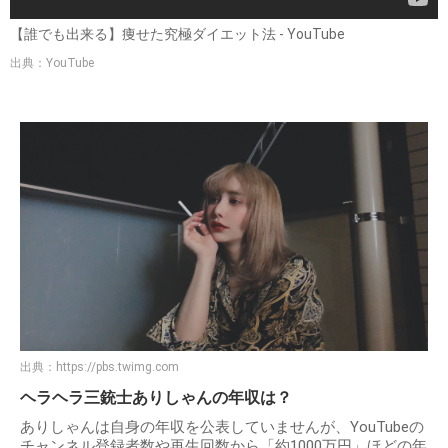
【誰でも出来る】痩せた究極ダイエット法 - YouTube
出典：YouTube
出典：
https://pbs.twimg.com
ヘラヘラ三銃士ありしゃんの年収は？
ありしゃんは自身の年収を公表していませんが、YouTubeの
チャンネル登録者数や再生回数から「約1000万円」ほどの年