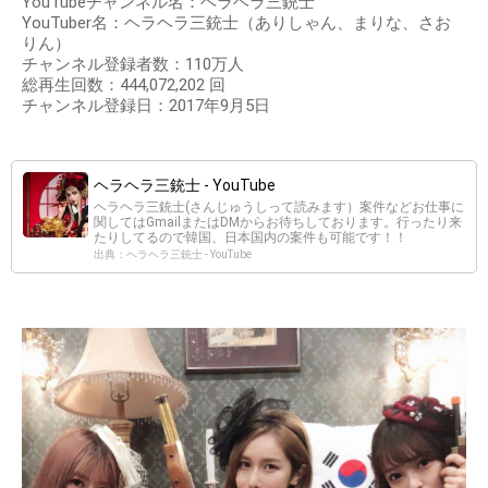
YouTubeチャンネル名：ヘラヘラ三銃士
YouTuber名：ヘラヘラ三銃士（ありしゃん、まりな、さお
りん）
チャンネル登録者数：110万人
総再生回数：444,072,202 回
チャンネル登録日：2017年9月5日
ヘラヘラ三銃士 - YouTube
ヘラヘラ三銃士(さんじゅうしって読みます）案件などお仕事に
関してはGmailまたはDMからお待ちしております。行ったり来
たりしてるので韓国、日本国内の案件も可能です！！
出典：ヘラヘラ三銃士 - YouTube