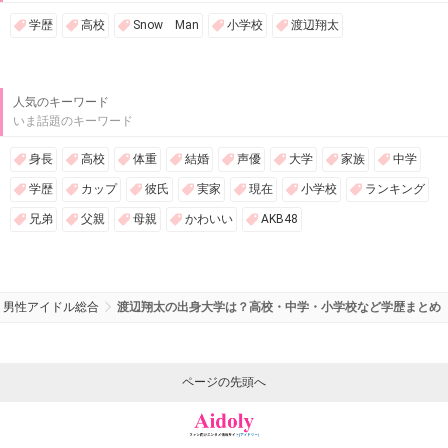
学歴
高校
Snow Man
小学校
渡辺翔太
人気のキーワード
いま話題のキーワード
身長
高校
体重
結婚
声優
大学
家族
中学
学歴
カップ
彼氏
実家
現在
小学校
ランキング
兄弟
父親
母親
かわいい
AKB48
男性アイドル総合
渡辺翔太の出身大学は？高校・中学・小学校など学歴まとめ
ページの先頭へ