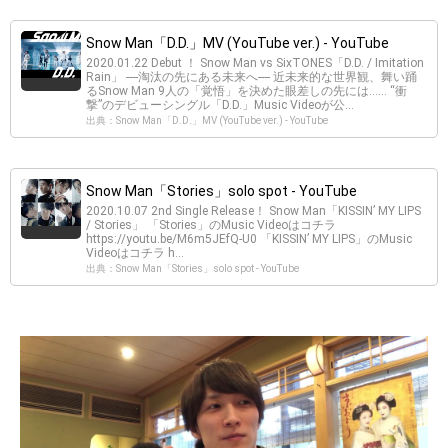
Snow Man「D.D.」MV (YouTube ver.) - YouTube
2020.01.22 Debut ！ Snow Man vs SixTONES「D.D. / Imitation
Rain」 ----淘汰の先にある未来へ---- 近未来的な世界観、舞い踊
るSnow Man 9人の「覚悟」を決めた眼差しの先には…… “衝
撃”のデビューシングル「D.D.」Music Videoが公...
出典：Snow Man「D.D.」MV (YouTube ver.) - YouTube
Snow Man「Stories」solo spot - YouTube
2020.10.07 2nd Single Release！ Snow Man「KISSIN’ MY LIPS
/ Stories」 「Stories」のMusic Videoはコチラ
https://youtu.be/M6m5JEfQ-U0 「KISSIN’ MY LIPS」のMusic
Videoはコチラ h...
出典：Snow Man「Stories」solo spot - YouTube