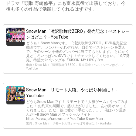
ドラマ「頭取 野崎修平」にも富永真役で出演しており、今
後も多くの作品で活躍してくれるはずです。
Snow Man「滝沢歌舞伎ZERO」発売記念！ベストシー
ンはどこ？ - YouTube
どうも！Snow Manです。 「滝沢歌舞伎ZERO」DVD発売記念
動画です。 メンバーそれぞれが、自分でベストシーンを選ん
で、そのシーンを他のメンバーに当ててもらいます。 とにかく
見どころいっぱいのDVDです！チェックしてください。 10/7発
売、待望の2ndシングル「KISSIN’ MY LIPS / Sto...
出典：Snow Man「滝沢歌舞伎ZERO」発売記念！ベストシーンはどこ？ -
YouTube
Snow Man「リモート人狼」やっぱり神回に！ -
YouTube
どうもSnow Manです！ リモートで「人狼ゲーム」やってみま
した！ お約束の展開で、盛り上がりました。 あの男がやって
くれました。 ただ、彼は嘘が下手だった。。。 俺はパン屋さ
んだ〜!! Snow Man オフィシャルサイト
https://avex.jp/snowman/ YouTube Snow Man ...
出典：Snow Man「リモート人狼」やっぱり神回に！ - YouTube