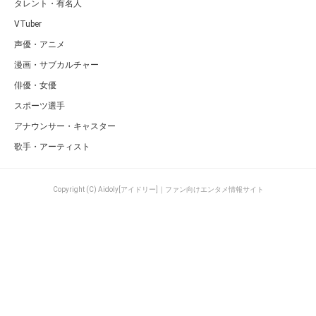
タレント・有名人
VTuber
声優・アニメ
漫画・サブカルチャー
俳優・女優
スポーツ選手
アナウンサー・キャスター
歌手・アーティスト
Copyright (C) Aidoly[アイドリー]｜ファン向けエンタメ情報サイト