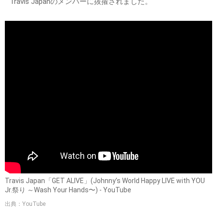
Travis Japanのメンバーに抜擢されました。
Travis Japan「GET ALIVE」(Johnny’s World Happy LIVE with YOU
Jr.祭り ～Wash Your Hands〜) - YouTube
出典：YouTube