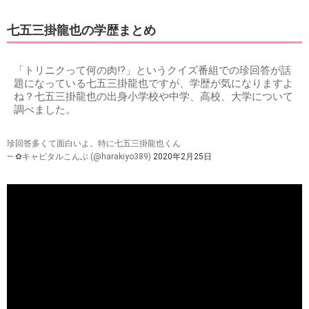
七五三掛龍也の学歴まとめ
「トリニクって何の肉!?」というクイズ番組での珍回答が話
題になっている七五三掛龍也ですが、学歴が気になりますよ
ね？七五三掛龍也の出身小学校や中学、高校、大学について
調べました。
珍回答多くて面白いよ。特に七五三掛龍也くん
— ✿キャピタルこんぶ (@harakiyo389)
2020年2月25日