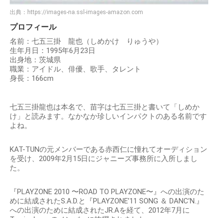
出典：
https://images-na.ssl-images-amazon.com
プロフィール
名前：七五三掛 龍也（しめかけ りゅうや）
生年月日：1995年6月23日
出身地：茨城県
職業：アイドル、俳優、歌手、タレント
身長：166cm
七五三掛龍也は本名で、苗字は七五三掛と書いて「しめか
け」と読みます。なかなか珍しいインパクトのある名前です
よね。
KAT-TUNの元メンバーである赤西仁に憧れてオーディション
を受け、2009年2月15日にジャニーズ事務所に入所しまし
た。
『PLAYZONE 2010 〜ROAD TO PLAYZONE〜』への出演のた
めに結成されたS.A.D.と『PLAYZONE’11 SONG ＆ DANC’N.』
への出演のために結成されたJR.Aを経て、2012年7月に