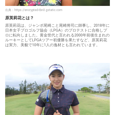
出典：
https://encrypted-tbn0.gstatic.com
原英莉花とは？
原英莉花は、ジャンボ尾崎こと尾崎将司に師事し、2018年に
日本女子プロゴルフ協会（LPGA）のプロテストに合格しプ
ロに転向しました。黄金世代と言われる2000年前後生まれの
ルーキーとしてLPGAツアー初優勝を果たすなど、原英莉花
は実力、美貌で10年に1人の逸材とも言われています。