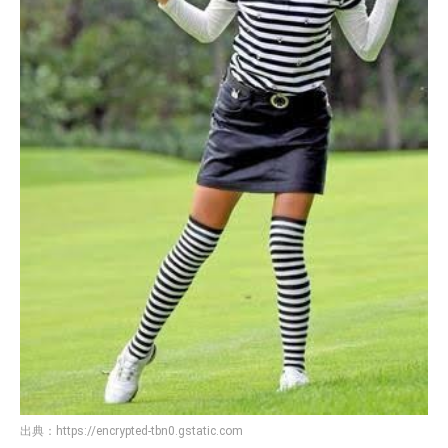
出典：
https://encrypted-tbn0.gstatic.com