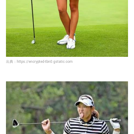
出典：
https://encrypted-tbn0.gstatic.com