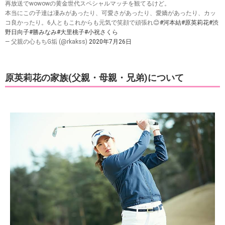
再放送でwowowの黄金世代スペシャルマッチを観てるけど。
本当にこの子達は凄みがあったり、可愛さがあったり、愛嬌があったり、カッ
コ良かったり。6人ともこれからも元気で笑顔で頑張れ😊
#河本結
#原英莉花
#渋
野日向子
#勝みなみ
#大里桃子
#小祝さくら
— 父親の心もちG垢 (@rkakss)
2020年7月26日
原英莉花の家族(父親・母親・兄弟)について