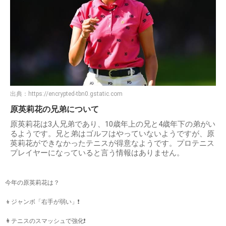
出典：
https://encrypted-tbn0.gstatic.com
原英莉花の兄弟について
原英莉花は3人兄弟であり、10歳年上の兄と4歳年下の弟がい
るようです。兄と弟はゴルフはやっていないようですが、原
英莉花ができなかったテニスが得意なようです。プロテニス
プレイヤーになっていると言う情報はありません。
今年の原英莉花は？
👦ジャンボ「右手が弱い」❗️
👩テニスのスマッシュで強化❗️