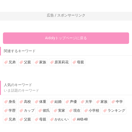
広告 / スポンサーリンク
Aidolyトップページに戻る
関連するキーワード
兄弟
父親
家族
原英莉花
母親
人気のキーワード
いま話題のキーワード
身長
高校
体重
結婚
声優
大学
家族
中学
学歴
カップ
彼氏
実家
現在
小学校
ランキング
兄弟
父親
母親
かわいい
AKB48