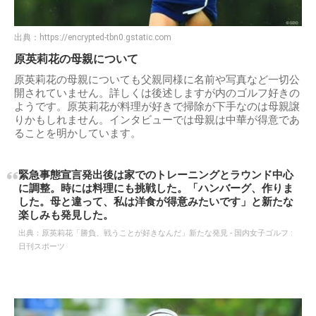
出典：
https://encrypted-tbn0.gstatic.com
原英莉花の母親について
原英莉花の母親についても父親同様に名前や写真など一切公
開されていません。詳しくは後述しますが内のゴルフ好きの
ようです。原英莉花が料理が好きで掃除が下手なのは母親譲
りかもしれません。インタビューでは母親は中華が得意であ
ることを明かしています。
緊急事態宣言発出後は家でのトレーニングとラウンド中心
に調整。時には料理にも挑戦した。「ハンバーグ、作りま
した。母と違って、私は洋食が得意みたいです」と新たな
楽しみも発見した。
出典：
原英莉花「勝負、戦うことが好きなんだ」新たな発見 - 国内女子ゴルフ :
日刊スポーツ