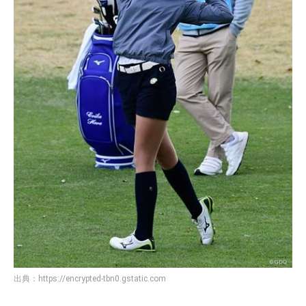
出典：
https://encrypted-tbn0.gstatic.com