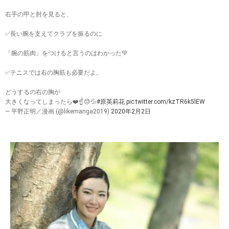
右手の甲と肘を見ると、
✅長い腕を支えてクラブを振るのに
「腕の筋肉」をつけると言うのはわかった💚
✅テニスでは右の胸筋も必要だよ。
どうするの右の胸が
大きくなってしまったら❤️☝️😓💦
#原英莉花
pic.twitter.com/kzTR6k5lEW
— 平野正明／漫画 (@likemanga2019)
2020年2月2日