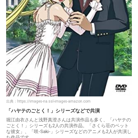
出典：
https://images-na.ssl-images-amazon.com
「ハヤテのごとく！」シリーズなどで共演
堀江由衣さんと浅野真澄さんは共演作品も多く、「ハヤテの
ごとく！」シリーズも2人の共演作品。「さくら荘のペット
な彼女」、「咲-Saki-」シリーズなどのアニメも2人が共演し
た作品です。