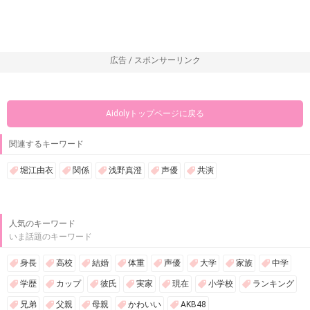
広告 / スポンサーリンク
Aidolyトップページに戻る
関連するキーワード
堀江由衣
関係
浅野真澄
声優
共演
人気のキーワード
いま話題のキーワード
身長
高校
結婚
体重
声優
大学
家族
中学
学歴
カップ
彼氏
実家
現在
小学校
ランキング
兄弟
父親
母親
かわいい
AKB48