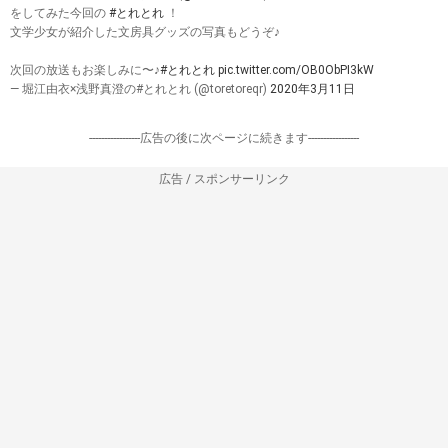
をしてみた今回の
#とれとれ
！
文学少女が紹介した文房具グッズの写真もどうぞ♪
次回の放送もお楽しみに〜♪
#とれとれ
pic.twitter.com/OB0ObPI3kW
— 堀江由衣×浅野真澄の#とれとれ (@toretoreqr)
2020年3月11日
-----------------広告の後に次ページに続きます-----------------
広告 / スポンサーリンク