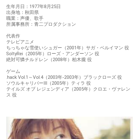
生年月日：1977年8月25日
出身地：秋田県
職業：声優、歌手
所属事務所：青二プロダクション
代表作
テレビアニメ
ちっちゃな雪使いシュガー（2001年）サガ・ベルイマン 役
SoltyRei（2005年）ローズ・アンダーソン 役
絶対可憐チルドレン（2008年）柏木朧 役
ゲーム
.hack Vol.1～Vol.4（2003年-2003年）ブラックローズ 役
ソウルキャリバーIII（2005年）ティラ 役
テイルズ オブ レジェンディア（2005年）クロエ・ヴァレン
ス 役