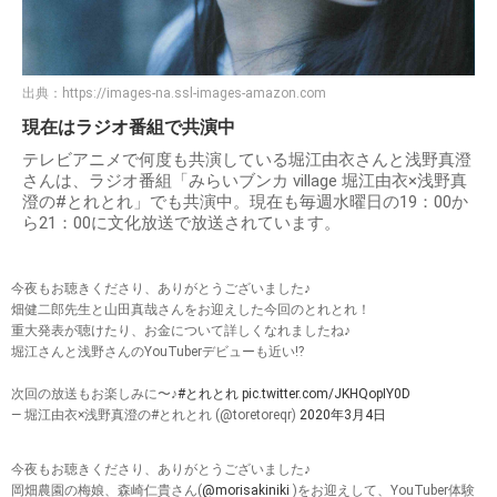
出典：
https://images-na.ssl-images-amazon.com
現在はラジオ番組で共演中
テレビアニメで何度も共演している堀江由衣さんと浅野真澄
さんは、ラジオ番組「みらいブンカ village 堀江由衣×浅野真
澄の#とれとれ」でも共演中。現在も毎週水曜日の19：00か
ら21：00に文化放送で放送されています。
今夜もお聴きくださり、ありがとうございました♪
畑健二郎先生と山田真哉さんをお迎えした今回のとれとれ！
重大発表が聴けたり、お金について詳しくなれましたね♪
堀江さんと浅野さんのYouTuberデビューも近い⁉️
次回の放送もお楽しみに〜♪
#とれとれ
pic.twitter.com/JKHQopIY0D
— 堀江由衣×浅野真澄の#とれとれ (@toretoreqr)
2020年3月4日
今夜もお聴きくださり、ありがとうございました♪
岡畑農園の梅娘、森崎仁貴さん(
@morisakiniki
)をお迎えして、YouTuber体験