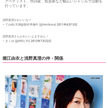
アーティスト、作詞家、投資家など幅広いジャンルで活動を
行っています。
浅野真澄かわいいなー
— てみ粉/天満@新作準備中 (@temikona)
2011年6月13日
浅野真澄さんかわいいよますみん！
— きくゆ (@KIKU_YU)
2012年7月22日
堀江由衣と浅野真澄の仲・関係