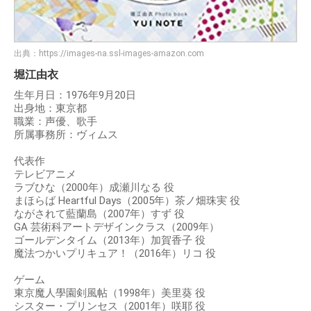
出典：
https://images-na.ssl-images-amazon.com
堀江由衣
生年月日：1976年9月20日
出身地：東京都
職業：声優、歌手
所属事務所：ヴィムス
代表作
テレビアニメ
ラブひな（2000年）成瀬川なる 役
まほらば Heartful Days（2005年）茶ノ畑珠実 役
ながされて藍蘭島（2007年）すず 役
GA 芸術科アートデザインクラス（2009年）
ゴールデンタイム（2013年）加賀香子 役
魔法つかいプリキュア！（2016年）リコ 役
ゲーム
東京魔人學園剣風帖（1998年）美里葵 役
シスター・プリンセス（2001年）咲耶 役