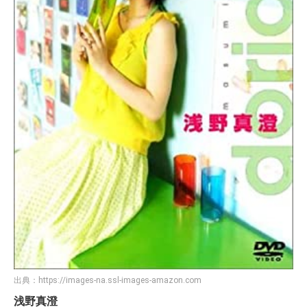
出典：
https://images-na.ssl-images-amazon.com
浅野真澄