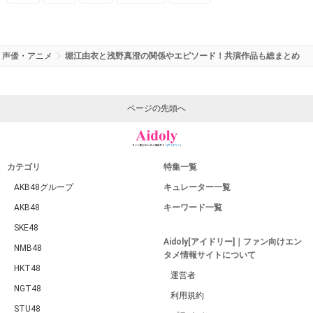
声優・アニメ
堀江由衣と浅野真澄の関係やエピソード！共演作品も総まとめ
ページの先頭へ
カテゴリ
特集一覧
AKB48グループ
キュレーター一覧
AKB48
キーワード一覧
SKE48
Aidoly[アイドリー]｜ファン向けエン
NMB48
タメ情報サイトについて
HKT48
運営者
NGT48
利用規約
STU48