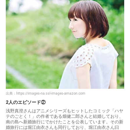
出典：
https://images-na.ssl-images-amazon.com
2人のエピソード②
浅野真澄さんはアニメシリーズもヒットしたコミック「ハヤ
テのごとく！」の作者である畑健二郎さんと結婚しており、
南の島へ新婚旅行にでかけたことを公表しています。その新
婚旅行には堀江由衣さんも同行しており、堀江由衣さん曰