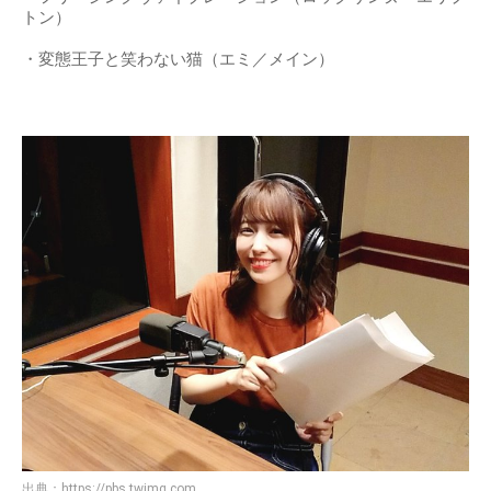
トン）
・変態王子と笑わない猫（エミ／メイン）
出典：
https://pbs.twimg.com