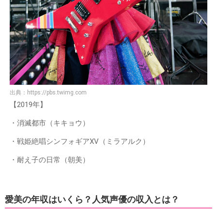
出典：
https://pbs.twimg.com
【2019年】
・消滅都市（キキョウ）
・戦姫絶唱シンフォギアXV（ミラアルク）
・耐え子の日常（朝美）
愛美の年収はいくら？人気声優の収入とは？