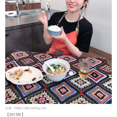
出典：
https://pbs.twimg.com
【2015年】