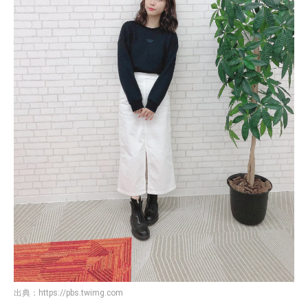
出典：
https://pbs.twimg.com