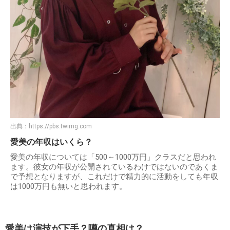
出典：
https://pbs.twimg.com
愛美の年収はいくら？
愛美の年収については「500～1000万円」クラスだと思われ
ます。彼女の年収が公開されているわけではないのであくま
で予想となりますが、これだけで精力的に活動をしても年収
は1000万円も無いと思われます。
愛美は演技が下手？噂の真相は？