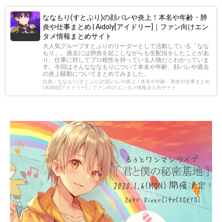
ななもり(すとぷり)の顔バレや炎上！本名や年齢・肺
炎や仕事まとめ | Aidoly[アイドリー]｜ファン向けエン
タメ情報まとめサイト
大人気グループすとぷりのリーダーとして活動している「なな
もり」。過去には肺炎を起こしながらも生配信をしたことがあ
り、仕事に対してプロ根性を持っている人物だとわかっていま
す。今回はそんなななもりについて本名や年齢、顔バレや過去
の炎上騒動についてまとめてみました。
出典：ななもり(すとぷり)の顔バレや炎上！本名や年齢・肺炎や仕事まとめ
| Aidoly[アイドリー]｜ファン向けエンタメ情報まとめサイト