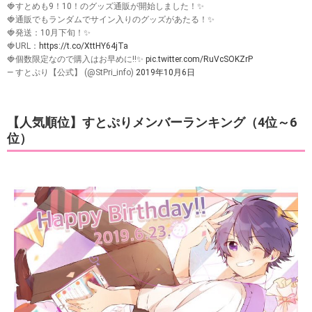
🍓すとめも9！10！のグッズ通販が開始しました！✨
🍓通販でもランダムでサイン入りのグッズがあたる！✨
🍓発送：10月下旬！✨
🍓URL：
https://t.co/XttHY64jTa
🍓個数限定なので購入はお早めに!!✨
pic.twitter.com/RuVcSOKZrP
— すとぷり【公式】 (@StPri_info)
2019年10月6日
【人気順位】すとぷりメンバーランキング（4位～6
位）