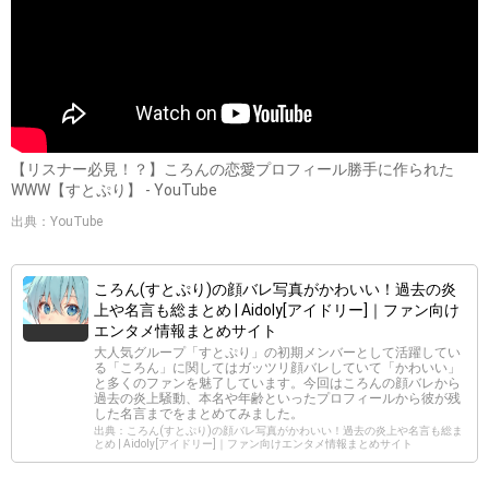
【リスナー必見！？】ころんの恋愛プロフィール勝手に作られた
WWW【すとぷり】 - YouTube
出典：YouTube
ころん(すとぷり)の顔バレ写真がかわいい！過去の炎
上や名言も総まとめ | Aidoly[アイドリー]｜ファン向け
エンタメ情報まとめサイト
大人気グループ「すとぷり」の初期メンバーとして活躍してい
る「ころん」に関してはガッツリ顔バレしていて「かわいい」
と多くのファンを魅了しています。今回はころんの顔バレから
過去の炎上騒動、本名や年齢といったプロフィールから彼が残
した名言までをまとめてみました。
出典：ころん(すとぷり)の顔バレ写真がかわいい！過去の炎上や名言も総ま
とめ | Aidoly[アイドリー]｜ファン向けエンタメ情報まとめサイト