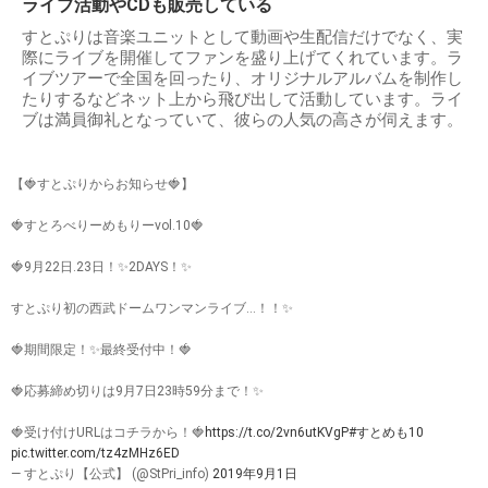
ライブ活動やCDも販売している
すとぷりは音楽ユニットとして動画や生配信だけでなく、実
際にライブを開催してファンを盛り上げてくれています。ラ
イブツアーで全国を回ったり、オリジナルアルバムを制作し
たりするなどネット上から飛び出して活動しています。ライ
ブは満員御礼となっていて、彼らの人気の高さが伺えます。
【🍓すとぷりからお知らせ🍓】
🍓すとろべりーめもりーvol.10🍓
🍓9月22日.23日！✨2DAYS！✨
すとぷり初の西武ドームワンマンライブ…！！✨
🍓期間限定！✨最終受付中！🍓
🍓応募締め切りは9月7日23時59分まで！✨
🍓受け付けURLはコチラから！🍓
https://t.co/2vn6utKVgP
#すとめも10
pic.twitter.com/tz4zMHz6ED
— すとぷり【公式】 (@StPri_info)
2019年9月1日