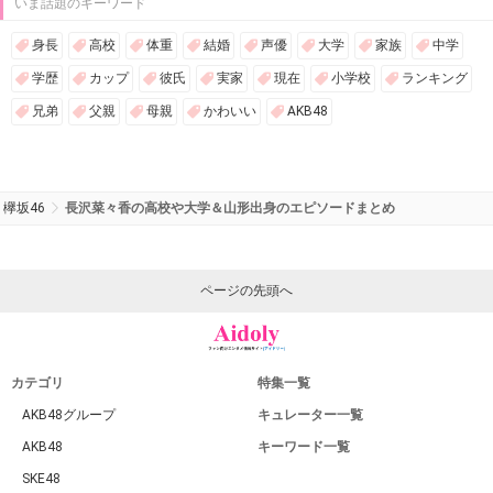
いま話題のキーワード
身長
高校
体重
結婚
声優
大学
家族
中学
学歴
カップ
彼氏
実家
現在
小学校
ランキング
兄弟
父親
母親
かわいい
AKB48
欅坂46
長沢菜々香の高校や大学＆山形出身のエピソードまとめ
ページの先頭へ
カテゴリ
特集一覧
AKB48グループ
キュレーター一覧
AKB48
キーワード一覧
SKE48