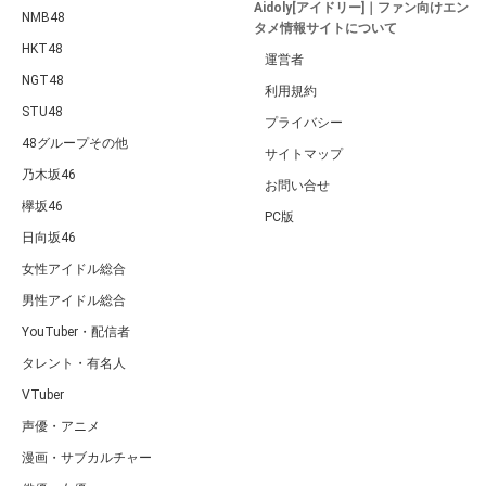
Aidoly[アイドリー]｜ファン向けエン
NMB48
タメ情報サイトについて
HKT48
運営者
NGT48
利用規約
STU48
プライバシー
48グループその他
サイトマップ
乃木坂46
お問い合せ
欅坂46
PC版
日向坂46
女性アイドル総合
男性アイドル総合
YouTuber・配信者
タレント・有名人
VTuber
声優・アニメ
漫画・サブカルチャー