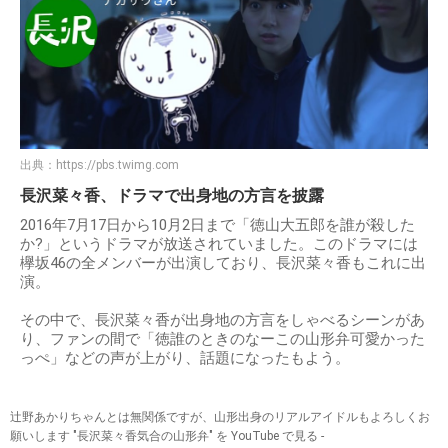
出典：
https://pbs.twimg.com
長沢菜々香、ドラマで出身地の方言を披露
2016年7月17日から10月2日まで「徳山大五郎を誰が殺した
か?」というドラマが放送されていました。このドラマには
欅坂46の全メンバーが出演しており、長沢菜々香もこれに出
演。
その中で、長沢菜々香が出身地の方言をしゃべるシーンがあ
り、ファンの間で「徳誰のときのなーこの山形弁可愛かった
っぺ」などの声が上がり、話題になったもよう。
辻野あかりちゃんとは無関係ですが、山形出身のリアルアイドルもよろしくお
願いします "長沢菜々香気合の山形弁" を YouTube で見る -