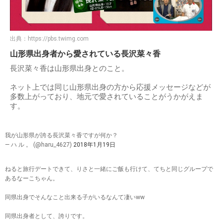
出典：
https://pbs.twimg.com
山形県出身者から愛されている長沢菜々香
長沢菜々香は山形県出身とのこと。
ネット上では同じ山形県出身の方から応援メッセージなどが
多数上がっており、地元で愛されていることがうかがえま
す。
我が山形県が誇る長沢菜々香ですが何か？
— ハ ル 。 (@haru_4627)
2018年1月19日
ねると旅行デートできて、りさと一緒にご飯も行けて、てちと同じグループで
あるなーこちゃん。
同県出身でそんなこと出来る子がいるなんて凄いww
同県出身者として、誇りです。