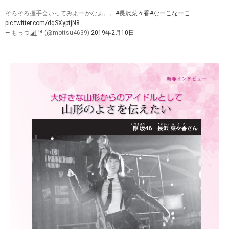
そろそろ握手会いってみよーかなぁ。。
#長沢菜々香
#なーこなーこ
pic.twitter.com/dqSXyptjN8
— もっつ◢͟￨⁴⁶ (@mottsu4639)
2019年2月10日