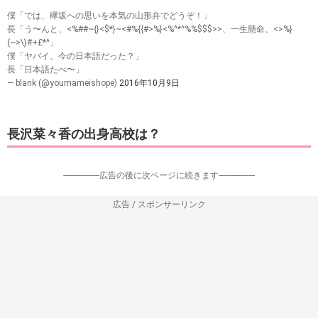
僕「では、欅坂への思いを本気の山形弁でどうぞ！」
長「う〜んと、<%##~{}<$*}~<#%{{#>%}<%^*^%%$$$>>、一生懸命、<>%}
{~>\}#+£*^」
僕「ヤバイ、今の日本語だった？」
長「日本語たべ〜」
— blank (@yournameishope)
2016年10月9日
長沢菜々香の出身高校は？
-----------------広告の後に次ページに続きます-----------------
広告 / スポンサーリンク