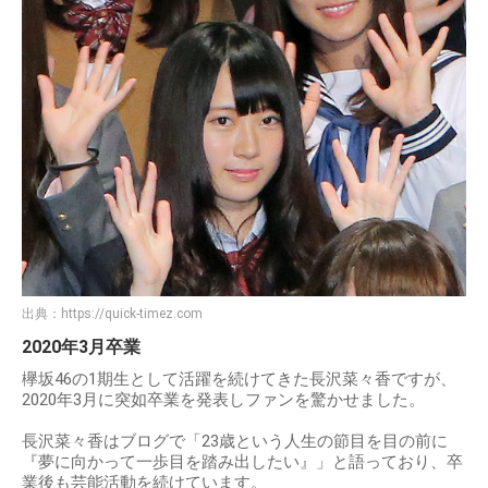
出典：
https://quick-timez.com
2020年3月卒業
欅坂46の1期生として活躍を続けてきた長沢菜々香ですが、
2020年3月に突如卒業を発表しファンを驚かせました。
長沢菜々香はブログで「23歳という人生の節目を目の前に
『夢に向かって一歩目を踏み出したい』」と語っており、卒
業後も芸能活動を続けています。