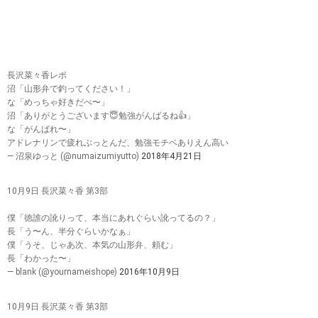
長沢菜々香レポ
沼「山形弁で釣ってください！」
な「めっちゃ好きだべ〜」
沼「ありがとうございます😇勉強がんばるね👍」
な「がんばれ〜」
アドレナリンで疲れぶっとんだ、勉強モチベありえん高い
— 沼泉ゆっと (@numaizumiyutto)
2018年4月21日
10月9日 長沢菜々香 第3部
僕「徳誰の訛りって、本当にあれぐらい訛ってるの？」
長「う〜ん、半分ぐらいかなぁ」
僕「うそ、じゃあ次、本気の山形弁、頼む」
長「わかった〜」
— blank (@yournameishope)
2016年10月9日
10月9日 長沢菜々香 第3部