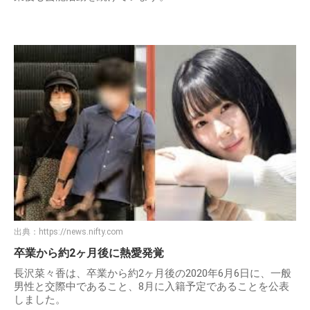
出典：
https://news.nifty.com
卒業から約2ヶ月後に熱愛発覚
長沢菜々香は、卒業から約2ヶ月後の2020年6月6日に、一般
男性と交際中であること、8月に入籍予定であることを公表
しました。