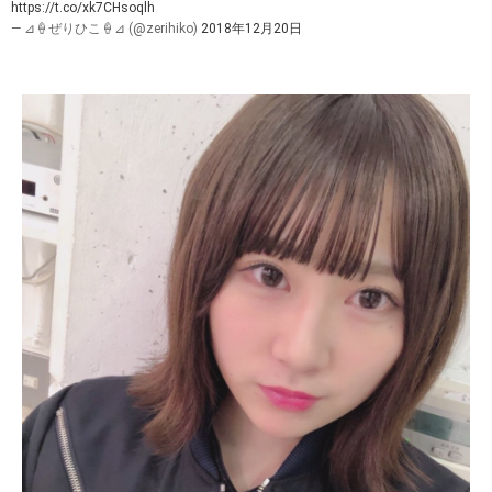
https://t.co/xk7CHsoqlh
— ⊿🍦ぜりひこ🍦⊿ (@zerihiko)
2018年12月20日