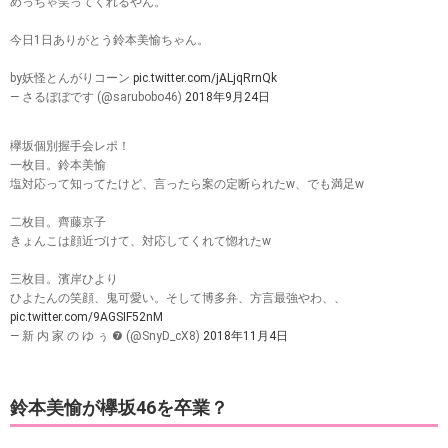
めっちゃ笑ってくれるやん。
今日1日ありがとう鈴本美愉ちゃん。
by妖怪とんがりコーン
pic.twitter.com/jALjqRrnQk
— さるぼぼです (@sarubobo46)
2018年9月24日
欅坂個別握手会レポ！
一枚目。鈴本美愉
塩対応って知ってたけど、言ったら案の定断られたw、でも満足w
二枚目。齊藤京子
きょんこは顔近づけて、対応してくれて惚れたw
三枚目。濱岸ひより
ひよたんの笑顔、鬼可愛い。そして博多弁、方言最強やわ、、
pic.twitter.com/9AGSIF52nM
— 新 内 家 の ゆ ぅ ❼ (@SnyD_cX8)
2018年11月4日
鈴本美愉が欅坂46を卒業？