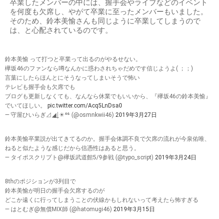
卒業したメンバーの中には、握手会やライブなどのイベント
を何度も欠席し、やがて卒業に至ったメンバーもいました。
そのため、鈴本美愉さんも同じように卒業してしまうので
は、と心配されているのです。
鈴本美愉 って打つと卒業って出るのがやるせない。
欅坂46のファンなら噂なんかに惑わされちゃだめです信じようよ( ；；)
言葉にしたらほんとにそうなってしまいそうで怖い
テレビも握手会も欠席でも
ブログも更新しなくても、なんなら休業でもいいから、『欅坂46の鈴本美愉』
でいてほしい。
pic.twitter.com/Acq5LnDsa0
— 守屋ひいらぎ⊿◢͟￨☀︎⁴⁶ (@osmnkwii46)
2019年3月27日
鈴本美愉卒業説が出てきてるのか。握手会体調不良で欠席の流れが今泉佑唯、
ねると似たような感じだから信憑性はあると思う。
— タイポスクリプト@欅坂武道館5/9参戦 (@typo_script)
2019年3月24日
8thのポジションが3列目で
鈴本美愉が明日の握手会欠席するのが
どこか遠くに行ってしまうことの伏線かもしれないって考えたら怖すぎる
— はとむぎ@無償MIX師 (@hatomugi46)
2019年3月15日