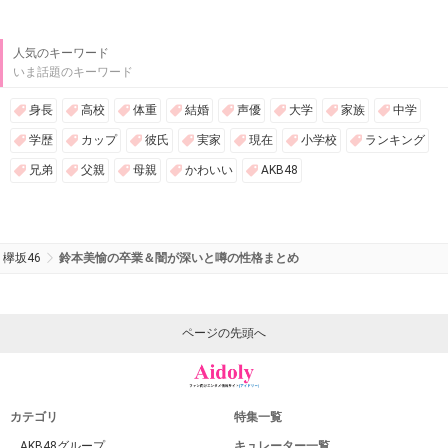
人気のキーワード
いま話題のキーワード
身長
高校
体重
結婚
声優
大学
家族
中学
学歴
カップ
彼氏
実家
現在
小学校
ランキング
兄弟
父親
母親
かわいい
AKB48
欅坂46
鈴本美愉の卒業＆闇が深いと噂の性格まとめ
ページの先頭へ
カテゴリ
特集一覧
AKB48グループ
キュレーター一覧