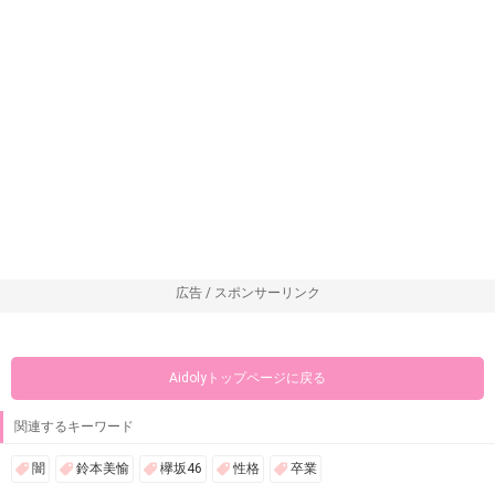
広告 / スポンサーリンク
Aidolyトップページに戻る
関連するキーワード
闇
鈴本美愉
欅坂46
性格
卒業