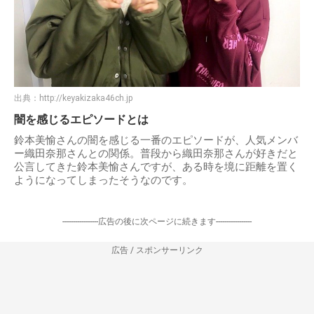
出典：
http://keyakizaka46ch.jp
闇を感じるエピソードとは
鈴本美愉さんの闇を感じる一番のエピソードが、人気メンバ
ー織田奈那さんとの関係。普段から織田奈那さんが好きだと
公言してきた鈴本美愉さんですが、ある時を境に距離を置く
ようになってしまったそうなのです。
-----------------広告の後に次ページに続きます-----------------
広告 / スポンサーリンク