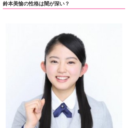
鈴本美愉の性格は闇が深い？