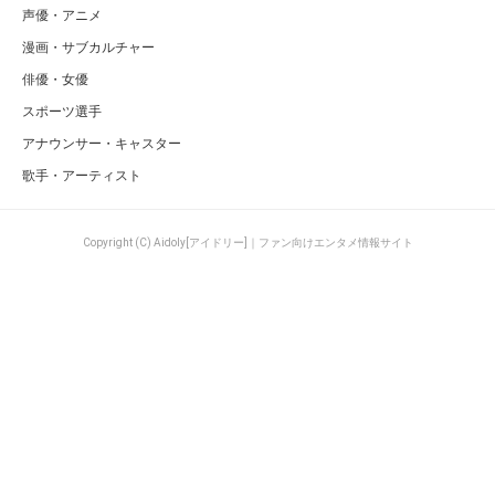
声優・アニメ
漫画・サブカルチャー
俳優・女優
スポーツ選手
アナウンサー・キャスター
歌手・アーティスト
Copyright (C) Aidoly[アイドリー]｜ファン向けエンタメ情報サイト