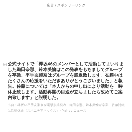
広告 / スポンサーリンク
公式サイトで「欅坂46のメンバーとして活動してまいりま
した織田奈那、鈴本美愉はこの発表をもちましてグループ
を卒業、平手友梨奈はグループを脱退致します。在籍中は
たくさんの応援をいただきありがとうございました」と報
告。佐藤については「本人からの申し出により活動を一時
休止致します。活動再開の目途が立ちましたら改めてご案
内致します」と説明した。
出典：
欅坂46平手友梨奈が電撃脱退発表 織田奈那、鈴本美愉が卒業 佐藤詩織
は活動休止（スポニチアネックス） - Yahoo!ニュース