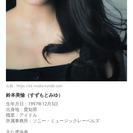
出典：
https://66.media.tumblr.com
鈴本美愉（すずもとみゆ）
生年月日：1997年12月5日
出身地：愛知県
職業：アイドル
所属事務所：ソニー・ミュージックレーベルズ
主な選抜曲