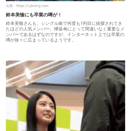
出典：
https://i.pinimg.com
鈴本美愉にも卒業の噂が！
鈴本美愉さんも、シングル曲で何度も1列目に抜擢されてき
たほどの人気メンバー。欅坂46にとって間違いなく重要なメ
ンバーであるはずなのですが、インターネット上では卒業の
噂が徐々に広まっているようです。