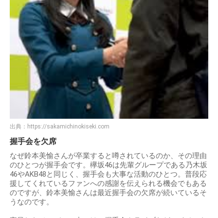
出典：
https://sakamichinokiseki.com
握手会を欠席
なぜ鈴本美愉さんが卒業すると噂されているのか、その理由
のひとつが握手会です。欅坂46は先輩グループである乃木坂
46やAKB48と同じく、握手会も大事な活動のひとつ。普段応
援してくれているファンへの感謝を伝えられる機会でもある
のですが、鈴本美愉さんは最近握手会の欠席が続いているそ
うなのです。