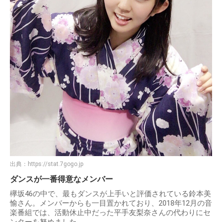
出典：
https://stat.7gogo.jp
ダンスが一番得意なメンバー
欅坂46の中で、最もダンスが上手いと評価されている鈴本美
愉さん。メンバーからも一目置かれており、2018年12月の音
楽番組では、活動休止中だった平手友梨奈さんの代わりにセ
ンターを努めました。