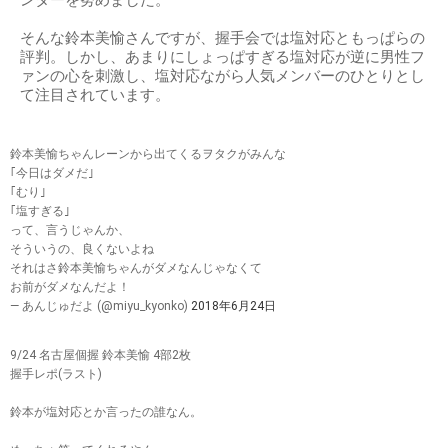
そんな鈴本美愉さんですが、握手会では塩対応ともっぱらの
評判。しかし、あまりにしょっぱすぎる塩対応が逆に男性フ
ァンの心を刺激し、塩対応ながら人気メンバーのひとりとし
て注目されています。
鈴本美愉ちゃんレーンから出てくるヲタクがみんな
｢今日はダメだ｣
｢むり｣
｢塩すぎる｣
って、言うじゃんか、
そういうの、良くないよね
それはさ鈴本美愉ちゃんがダメなんじゃなくて
お前がダメなんだよ！
— あんじゅだよ (@miyu_kyonko)
2018年6月24日
9/24 名古屋個握 鈴本美愉 4部2枚
握手レポ(ラスト)
鈴本が塩対応とか言ったの誰なん。