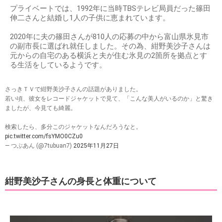
プライベートでは、1992年に当時TBSテレビ局員だった篠田
伸二さんと結婚し1人の子供に恵まれています。
2020年に夫の篠田さんが810人の応募の中から富山県氷見市
の副市長に選ばれ就任しました。その為、紺野美沙子さんは
元からの自宅のある横浜と夫が住む氷見の2箇所を拠点とす
る生活をしているようです。
さっきＴＶで紺野美沙子さんの話題がありました。
若い頃、彼女をレコードジャケットで見て、「こんな美人がいるのか」と驚き
ましたが、今見ても綺麗。
検索したら、多分このジャケットなんだろうなと。
pic.twitter.com/fsYMO0CZu0
— つぶあん (@7tubuan7)
2025年11月27日
紺野美沙子さんの身長と体重について