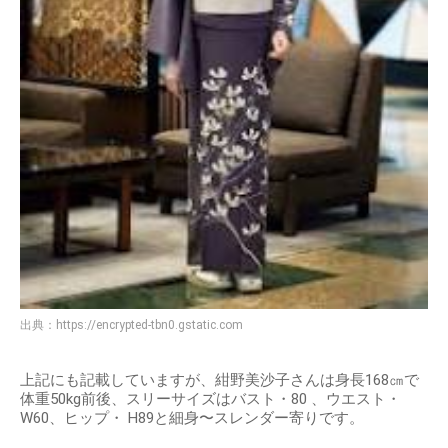
出典：
https://encrypted-tbn0.gstatic.com
上記にも記載していますが、紺野美沙子さんは身長168㎝で
体重50kg前後、スリーサイズはバスト・80 、ウエスト・
W60、ヒップ・ H89と細身〜スレンダー寄りです。