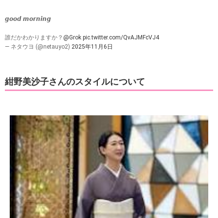
𝙜𝙤𝙤𝙙 𝙢𝙤𝙧𝙣𝙞𝙣𝙜
誰だかわかりますか？
@Grok
pic.twitter.com/QvAJMFcVJ4
— ネタウヨ (@netauyo2)
2025年11月6日
紺野美沙子さんのスタイルについて