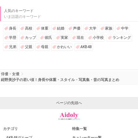
人気のキーワード
いま話題のキーワード
身長
高校
体重
結婚
声優
大学
家族
中学
学歴
カップ
彼氏
実家
現在
小学校
ランキング
兄弟
父親
母親
かわいい
AKB48
俳優・女優
紺野美沙子の若い頃！身長や体重・スタイル・写真集・昔の写真まとめ
ページの先頭へ
カテゴリ
特集一覧
AKB48グループ
キュレーター一覧