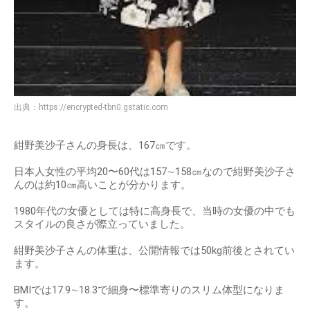
出典：
https://encrypted-tbn0.gstatic.com
紺野美沙子さんの身長は、167㎝です。
日本人女性の平均20〜60代は157∼158㎝なので紺野美沙子さ
んのは約10㎝高いことが分かります。
1980年代の女優としては特に高身長で、当時の女優の中でも
スタイルの良さが際立っていました。
紺野美沙子さんの体重は、公開情報では50kg前後とされてい
ます。
BMIでは17.9∼18.3で細身〜標準寄りのスリム体型になりま
す。