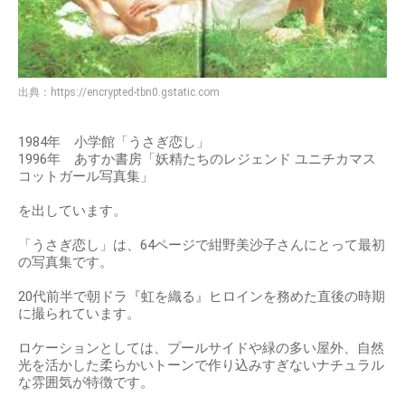
出典：
https://encrypted-tbn0.gstatic.com
1984年 小学館「うさぎ恋し」
1996年 あすか書房「妖精たちのレジェンド ユニチカマス
コットガール写真集」
を出しています。
「うさぎ恋し」は、64ページで紺野美沙子さんにとって最初
の写真集です。
20代前半で朝ドラ『虹を織る』ヒロインを務めた直後の時期
に撮られています。
ロケーションとしては、プールサイドや緑の多い屋外、自然
光を活かした柔らかいトーンで作り込みすぎないナチュラル
な雰囲気が特徴です。