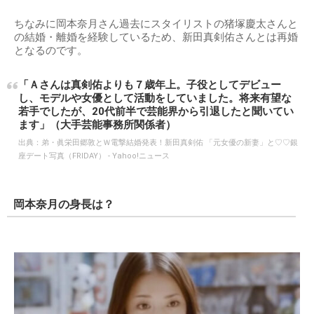
ちなみに岡本奈月さん過去にスタイリストの猪塚慶太さんと
の結婚・離婚を経験しているため、新田真剣佑さんとは再婚
となるのです。
「Ａさんは真剣佑よりも７歳年上。子役としてデビュー
し、モデルや女優として活動をしていました。将来有望な
若手でしたが、20代前半で芸能界から引退したと聞いてい
ます」（大手芸能事務所関係者）
出典：
弟・眞栄田郷敦とＷ電撃結婚発表！新田真剣佑 「元女優の新妻」と♡♡銀
座デート写真（FRIDAY） - Yahoo!ニュース
岡本奈月の身長は？