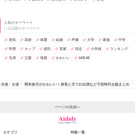
人気のキーワード
いま話題のキーワード
身長
高校
体重
結婚
声優
大学
家族
中学
学歴
カップ
彼氏
実家
現在
小学校
ランキング
兄弟
父親
母親
かわいい
AKB48
俳優・女優
岡本奈月がかわいい！身長と天てれ出演など子役時代を総まとめ
ページの先頭へ
カテゴリ
特集一覧