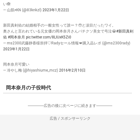
い🙈
— 山肌×KN (@83knkzl)
2023年1月22日
新田真剣佑の結婚相手の一般女性って誰ー？🥹と涙目だったワイ。
奥さんと言われている元女優の岡本奈月さんバチクソ美女で号泣😭
#新田真剣
佑
#岡本奈月
pic.twitter.com/8LIUxK5Zi0
— ms2300武藤静香様崇拝♡Radyセール情報💋購入品レポ (@ms2300rady)
2023年1月22日
岡本奈月可愛い
— 冷やし梅 (@hiyashiume_mcz)
2016年2月10日
岡本奈月の子役時代
-----------------広告の後に次ページに続きます-----------------
広告 / スポンサーリンク