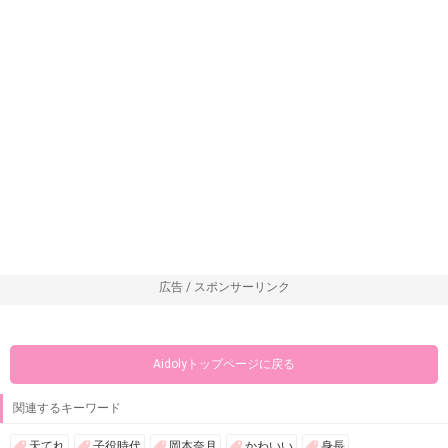
広告 / スポンサーリンク
Aidolyトップページに戻る
関連するキーワード
天てれ
子役時代
岡本奈月
かわいい
身長