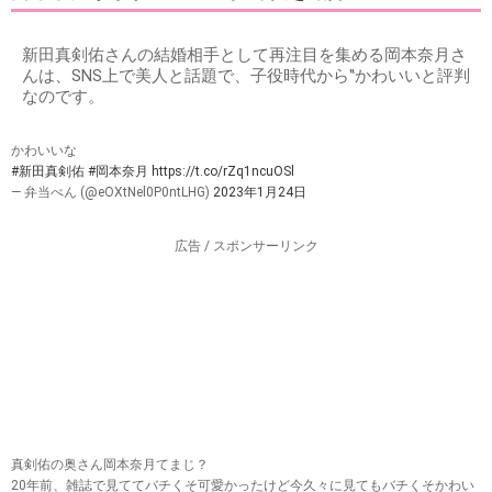
新田真剣佑さんの結婚相手として再注目を集める岡本奈月さ
んは、SNS上で美人と話題で、子役時代から‟かわいいと評判
なのです。
かわいいな
#新田真剣佑
#岡本奈月
https://t.co/rZq1ncuOSl
— 弁当べん (@eOXtNel0P0ntLHG)
2023年1月24日
広告 / スポンサーリンク
真剣佑の奥さん岡本奈月てまじ？
20年前、雑誌で見ててバチくそ可愛かったけど今久々に見てもバチくそかわい