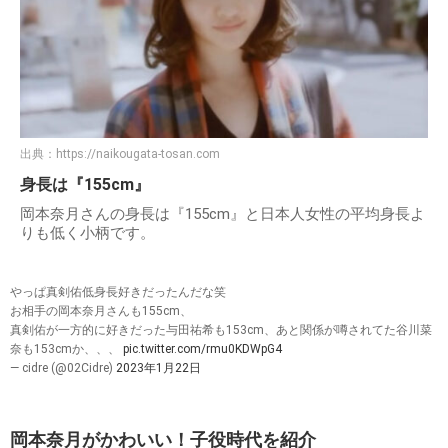
出典：
https://naikougata-tosan.com
身長は『155cm』
岡本奈月さんの身長は『155cm』と日本人女性の平均身長よ
りも低く小柄です。
やっぱ真剣佑低身長好きだったんだな笑
お相手の岡本奈月さんも155cm、
真剣佑が一方的に好きだった与田祐希も153cm、あと関係が噂されてた谷川菜
奈も153cmか、、、
pic.twitter.com/rmu0KDWpG4
— cidre (@02Cidre)
2023年1月22日
岡本奈月がかわいい！子役時代を紹介