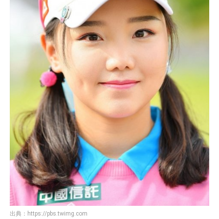
出典：
https://pbs.twimg.com