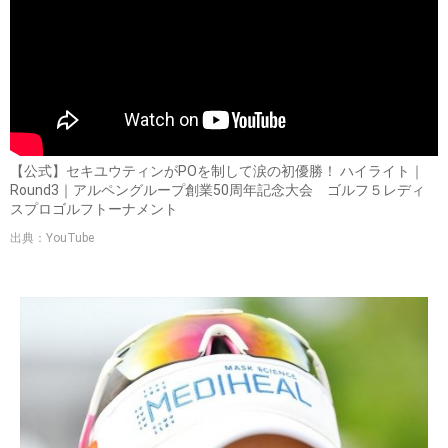
【公式】セキユウティンがPOを制して涙の初優勝！ ハイライト｜
Round3｜アルペングループ創業50周年記念大会 ゴルフ５レディ
スプロゴルフトーナメント
出典：YouTube