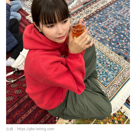
出典：
https://pbs.twimg.com