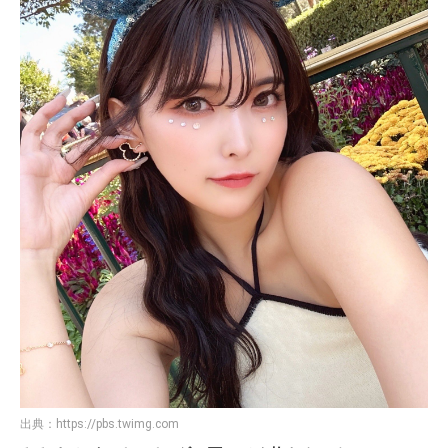
出典：
https://pbs.twimg.com