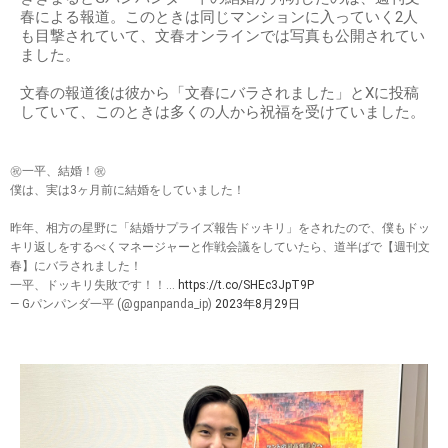
春による報道。このときは同じマンションに入っていく2人
も目撃されていて、文春オンラインでは写真も公開されてい
ました。
文春の報道後は彼から「文春にバラされました」とXに投稿
していて、このときは多くの人から祝福を受けていました。
㊗️一平、結婚！㊗️
僕は、実は3ヶ月前に結婚をしていました！
昨年、相方の星野に「結婚サプライズ報告ドッキリ」をされたので、僕もドッ
キリ返しをするべくマネージャーと作戦会議をしていたら、道半ばで【週刊文
春】にバラされました！
一平、ドッキリ失敗です！！…
https://t.co/SHEc3JpT9P
— Gパンパンダ一平 (@gpanpanda_ip)
2023年8月29日