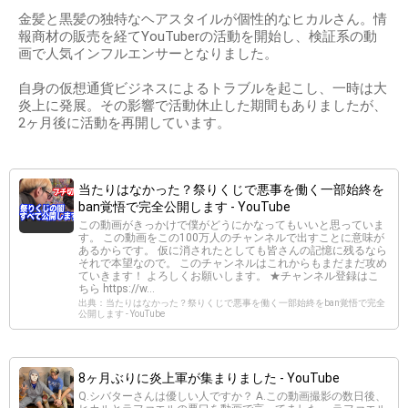
金髪と黒髪の独特なヘアスタイルが個性的なヒカルさん。情
報商材の販売を経てYouTuberの活動を開始し、検証系の動
画で人気インフルエンサーとなりました。
自身の仮想通貨ビジネスによるトラブルを起こし、一時は大
炎上に発展。その影響で活動休止した期間もありましたが、
2ヶ月後に活動を再開しています。
当たりはなかった？祭りくじで悪事を働く一部始終を
ban覚悟で完全公開します - YouTube
この動画がきっかけで僕がどうにかなってもいいと思っていま
す。 この動画をこの100万人のチャンネルで出すことに意味が
あるからです。 仮に消されたとしても皆さんの記憶に残るなら
それで本望なので。 このチャンネルはこれからもまだまだ攻め
ていきます！ よろしくお願いします。 ★チャンネル登録はこ
ちら https://w...
出典：当たりはなかった？祭りくじで悪事を働く一部始終をban覚悟で完全
公開します - YouTube
8ヶ月ぶりに炎上軍が集まりました - YouTube
Q.シバターさんは優しい人ですか？ A.この動画撮影の数日後、