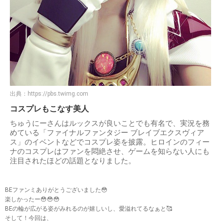
出典：
https://pbs.twimg.com
コスプレもこなす美人
ちゅうにーさんはルックスが良いことでも有名で、実況を務
めている「ファイナルファンタジー ブレイブエクスヴィア
ス」のイベントなどでコスプレ姿を披露。ヒロインのフィー
ナのコスプレはファンを悶絶させ、ゲームを知らない人にも
注目されたほどの話題となりました。
BEファンミありがとうございました😳
楽しかったー😳😳😳
BEの輪が広がる姿がみれるのが嬉しいし、愛溢れてるなぁと🥰
そして！今回は、