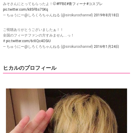
みそさんにとってもらったよ！🤭
#FFBE
#青フィーナ
#コスプレ
pic.twitter.com/k85FBs7SKq
— ちゅうにー@しろくろちゃんねる (@sirokurochannel)
2019年8月18日
ご視聴ありがとうございましたぁ！！
全国のフィーナファンの方すみません‥‥っ！
#
pic.twitter.com/6rXQc4OSiU
— ちゅうにー@しろくろちゃんねる (@sirokurochannel)
2016年1月24日
ヒカルのプロフィール