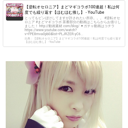
【逆転オセロニア】まどマギコラボ100連超！私は何
度でも繰り返す【ほむほむ推し】 - YouTube
とってもピンぼけしてますが許されたい所存。。。 #逆転オセ
ロニア #まどマギコラボ 茶番部分の動画はこちらからお借りし
ました！ http://動画素材.com/blog/ ▼ガチャ動画はコチラ
https://www.youtube.com/watch?
v=FPE8mva0pb0&list=PLJRZER-yC6...
出典：【逆転オセロニア】まどマギコラボ100連超！私は何度でも繰り返す
【ほむほむ推し】 - YouTube