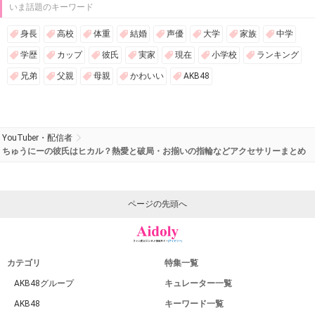
いま話題のキーワード
身長
高校
体重
結婚
声優
大学
家族
中学
学歴
カップ
彼氏
実家
現在
小学校
ランキング
兄弟
父親
母親
かわいい
AKB48
YouTuber・配信者
ちゅうにーの彼氏はヒカル？熱愛と破局・お揃いの指輪などアクセサリーまとめ
ページの先頭へ
カテゴリ
特集一覧
AKB48グループ
キュレーター一覧
AKB48
キーワード一覧