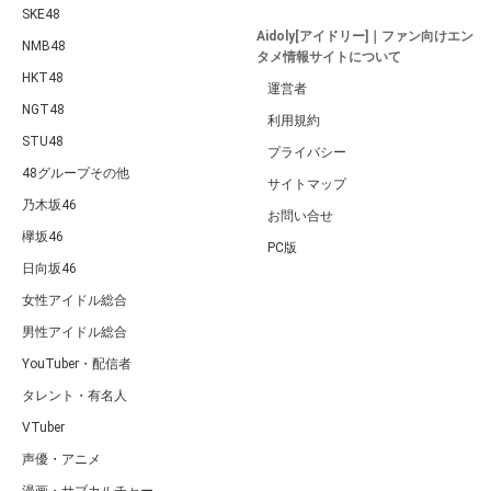
SKE48
Aidoly[アイドリー]｜ファン向けエン
NMB48
タメ情報サイトについて
HKT48
運営者
NGT48
利用規約
STU48
プライバシー
48グループその他
サイトマップ
乃木坂46
お問い合せ
欅坂46
PC版
日向坂46
女性アイドル総合
男性アイドル総合
YouTuber・配信者
タレント・有名人
VTuber
声優・アニメ
漫画・サブカルチャー