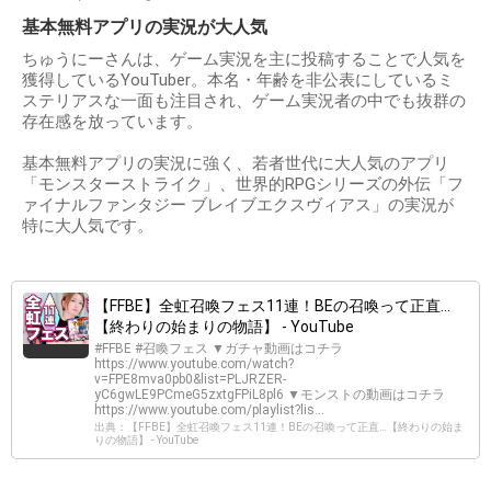
基本無料アプリの実況が大人気
ちゅうにーさんは、ゲーム実況を主に投稿することで人気を
獲得しているYouTuber。本名・年齢を非公表にしているミ
ステリアスな一面も注目され、ゲーム実況者の中でも抜群の
存在感を放っています。
基本無料アプリの実況に強く、若者世代に大人気のアプリ
「モンスターストライク」、世界的RPGシリーズの外伝「フ
ァイナルファンタジー ブレイブエクスヴィアス」の実況が
特に大人気です。
【FFBE】全虹召喚フェス11連！BEの召喚って正直…
【終わりの始まりの物語】 - YouTube
#FFBE #召喚フェス ▼ガチャ動画はコチラ
https://www.youtube.com/watch?
v=FPE8mva0pb0&list=PLJRZER-
yC6gwLE9PCmeG5zxtgFPiL8pl6 ▼モンストの動画はコチラ
https://www.youtube.com/playlist?lis...
出典：【FFBE】全虹召喚フェス11連！BEの召喚って正直…【終わりの始ま
りの物語】 - YouTube