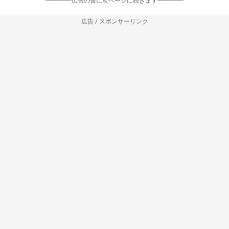
-----------------広告の後に次ページに続きます-----------------
広告 / スポンサーリンク