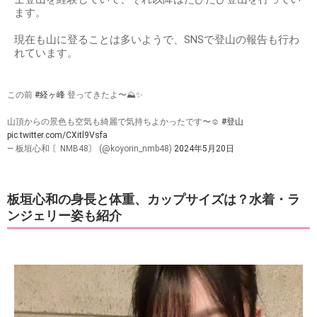
ます。
現在も山に登ることは多いようで、SNSで登山の報告も行わ
れています。
この前
#経ヶ峰
登ってきたよ〜⛰✨
山頂からの景色も空気も綺麗で気持ちよかったです〜☺
#登山
pic.twitter.com/CXitl9Vsfa
— 板垣心和 〘NMB48〙 (@koyorin_nmb48)
2024年5月20日
板垣心和の身長と体重、カップサイズは？水着・ラ
ンジェリー姿も紹介