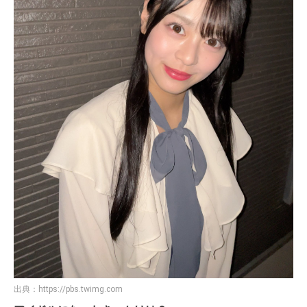
出典：
https://pbs.twimg.com