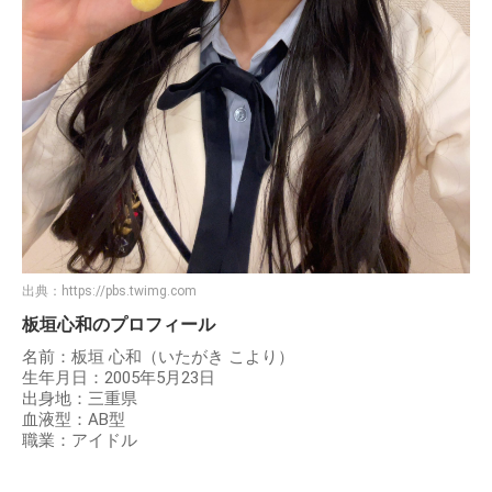
出典：
https://pbs.twimg.com
板垣心和のプロフィール
名前：板垣 心和（いたがき こより）
生年月日：2005年5月23日
出身地：三重県
血液型：AB型
職業：アイドル