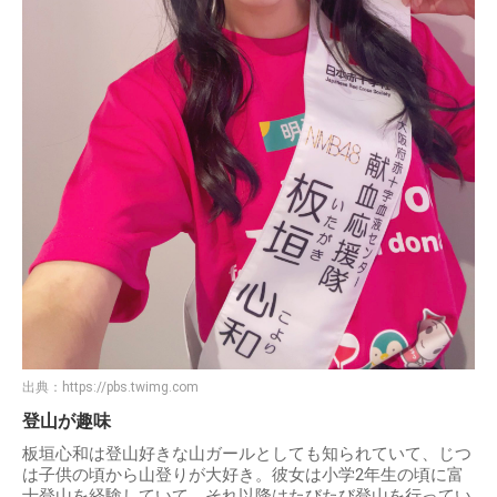
出典：
https://pbs.twimg.com
登山が趣味
板垣心和は登山好きな山ガールとしても知られていて、じつ
は子供の頃から山登りが大好き。彼女は小学2年生の頃に富
士登山を経験していて、それ以降はたびたび登山を行ってい