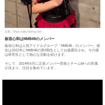
出典：
https://pbs.twimg.com
板垣心和はNMB48のメンバー
板垣心和は人気アイドルグループ「NMB48」のメンバー。彼
女は2022年にNMB48の第9期生としてお披露目され、その後
は研究生として熱心な活動を続けます。
そして、2024年6月に正規メンバー昇格とチームMへの所属
が決まり、注目を集めています。