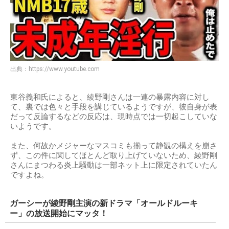
出典：
https://www.youtube.com
東谷義和氏によると、綾野剛さんは一連の暴露内容に対し
て、裏では色々と手段を講じているようですが、彼自身が表
だって反論するなどの反応は、現時点では一切起こしていな
いようです。
また、何故かメジャーなマスコミも揃って静観の構えを崩さ
ず、この件に関してほとんど取り上げていないため、綾野剛
さんにまつわる炎上騒動は一部ネット上に限定されていたん
ですよね。
ガーシーが綾野剛主演の新ドラマ「オールドルーキ
ー」の放送開始にマッタ！