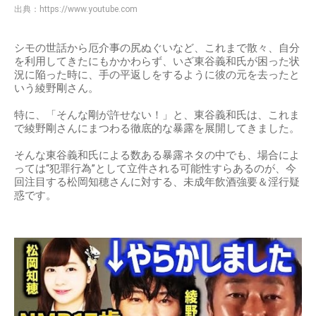
出典：
https://www.youtube.com
シモの世話から厄介事の尻ぬぐいなど、これまで散々、自分
を利用してきたにもかかわらず、いざ東谷義和氏が困った状
況に陥った時に、手の平返しをするように彼の元を去ったと
いう綾野剛さん。
特に、「そんな剛が許せない！」と、東谷義和氏は、これま
で綾野剛さんにまつわる徹底的な暴露を展開してきました。
そんな東谷義和氏による数ある暴露ネタの中でも、場合によ
っては“犯罪行為”として立件される可能性すらあるのが、今
回注目する松岡知穂さんに対する、未成年飲酒強要＆淫行疑
惑です。