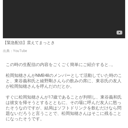
【緊急配信】震えてまっとき
出典：YouTube
この時の生配信の内容をごくごく簡単にご紹介すると…。
松岡知穂さんがNMB48のメンバーとして活動していた時のこ
と、東谷義和氏と綾野剛さんらの飲みの席に、東谷氏の友人
が松岡知穂さんを呼んだのだとか。
すぐに松岡知穂さんが17歳であることが判明し、東谷義和氏
は彼女を帰そうとするとともに、その場に呼んだ友人に怒っ
たそうなのですが、結局はソフトドリンクを飲むだけなら問
題ないだろうと言うことで、松岡知穂さんはそこに残ること
になったそうです。