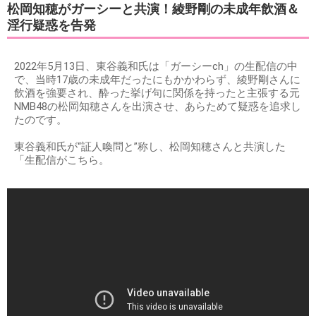
松岡知穂がガーシーと共演！綾野剛の未成年飲酒＆
淫行疑惑を告発
2022年5月13日、東谷義和氏は「ガーシーch」の生配信の中
で、当時17歳の未成年だったにもかかわらず、綾野剛さんに
飲酒を強要され、酔った挙げ句に関係を持ったと主張する元
NMB48の松岡知穂さんを出演させ、あらためて疑惑を追求し
たのです。
東谷義和氏が“証人喚問と”称し、松岡知穂さんと共演した
「生配信がこちら。