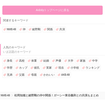
Aidolyトップページに戻る
関連するキーワード
NMB48
仲
綾野剛
関係
共演
人気のキーワード
いま話題のキーワード
身長
高校
体重
結婚
声優
大学
家族
中学
学歴
カップ
彼氏
実家
現在
小学校
ランキング
兄弟
父親
母親
かわいい
AKB48
NMB48
松岡知穂と綾野剛の仲や関係！ガーシー東谷義和との共演もまとめ