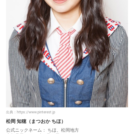
出典：
https://www.pinterest.jp
松岡 知穂（まつおか ちほ）
公式ニックネーム： ちほ、松岡地方