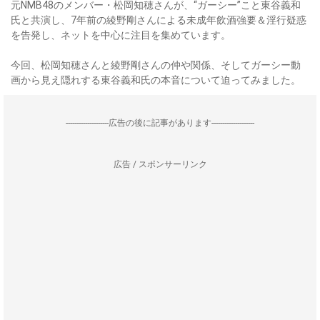
元NMB48のメンバー・松岡知穂さんが、“ガーシー”こと東谷義和
氏と共演し、7年前の綾野剛さんによる未成年飲酒強要＆淫行疑惑
を告発し、ネットを中心に注目を集めています。
今回、松岡知穂さんと綾野剛さんの仲や関係、そしてガーシー動
画から見え隠れする東谷義和氏の本音について迫ってみました。
--------------------広告の後に記事があります--------------------
広告 / スポンサーリンク