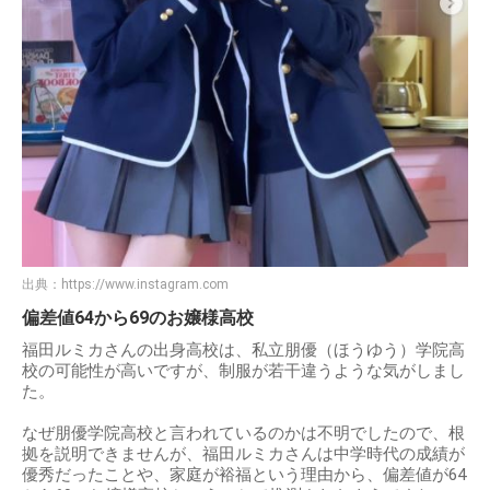
出典：
https://www.instagram.com
偏差値64から69のお嬢様高校
福田ルミカさんの出身高校は、私立朋優（ほうゆう）学院高
校の可能性が高いですが、制服が若干違うような気がしまし
た。
なぜ朋優学院高校と言われているのかは不明でしたので、根
拠を説明できませんが、福田ルミカさんは中学時代の成績が
優秀だったことや、家庭が裕福という理由から、偏差値が64