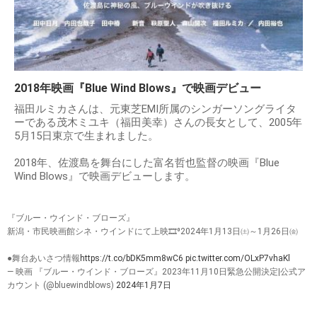
2018年映画『Blue Wind Blows』で映画デビュー
福田ルミカさんは、元東芝EMI所属のシンガーソングライタ
ーである茂木ミユキ（福田美幸）さんの長女として、2005年
5月15日東京で生まれました。
2018年、佐渡島を舞台にした富名哲也監督の映画『Blue
Wind Blows』で映画デビューします。
『ブルー・ウインド・ブローズ』
新潟・市民映画館シネ・ウインドにて上映🎞️⁰2024年1月13日㈯～1月26日㈮
●舞台あいさつ情報
https://t.co/bDK5mm8wC6
pic.twitter.com/OLxP7vhaKl
— 映画 『ブルー・ウインド・ブローズ』2023年11月10日緊急公開決定|公式ア
カウント (@bluewindblows)
2024年1月7日