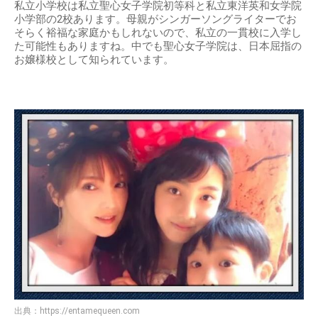
私立小学校は私立聖心女子学院初等科と私立東洋英和女学院
小学部の2校あります。母親がシンガーソングライターでお
そらく裕福な家庭かもしれないので、私立の一貫校に入学し
た可能性もありますね。中でも聖心女子学院は、日本屈指の
お嬢様校として知られています。
出典：
https://entamequeen.com