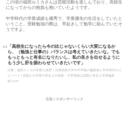
この頃の福田ルミカさんは芸能活動を楽しんでおり、高校生
になってからの抱負も抱いていたようです。
中学時代の学業成績も優秀で、学業優先の生活をしていたと
いうこと。受験勉強の際は、早起きして勉学に励んでいたそ
うですよ。
「高校生になったら今の比じゃないくらい大変になるか
ら、（勉強と仕事の）バランスは考えていきたいな。でも
もっともっと有名になりたいし、私の良さを出せるように
もう少し肝を据わらせていきたいです」
出典：
福田ルミカの学歴と経歴｜出身高校大学や中学校の偏差値と学生時代のエ
ピソード | 芸能人の学歴や有名人の高校・大学情報は芸能人有名人学歴偏差
値.com
広告 / スポンサーリンク