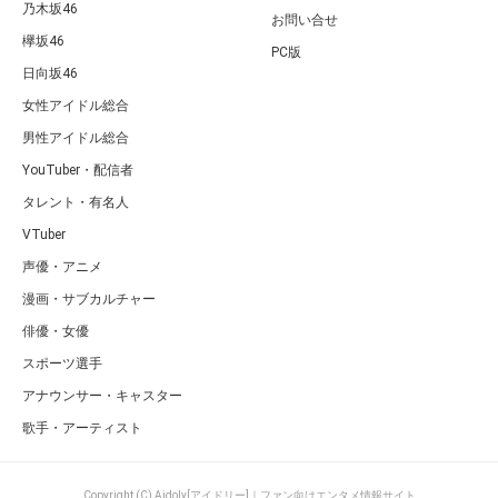
乃木坂46
お問い合せ
欅坂46
PC版
日向坂46
女性アイドル総合
男性アイドル総合
YouTuber・配信者
タレント・有名人
VTuber
声優・アニメ
漫画・サブカルチャー
俳優・女優
スポーツ選手
アナウンサー・キャスター
歌手・アーティスト
Copyright (C) Aidoly[アイドリー]｜ファン向けエンタメ情報サイト