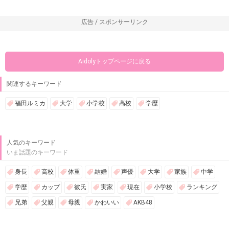
広告 / スポンサーリンク
Aidolyトップページに戻る
関連するキーワード
福田ルミカ
大学
小学校
高校
学歴
人気のキーワード
いま話題のキーワード
身長
高校
体重
結婚
声優
大学
家族
中学
学歴
カップ
彼氏
実家
現在
小学校
ランキング
兄弟
父親
母親
かわいい
AKB48