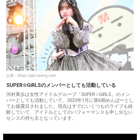
出典：
https://pbs.twimg.com
SUPER☆GiRLSのメンバーとしても活動している
河村果歩は女性アイドルグループ「SUPER☆GiRLS」のメン
バーとしても活動していて、2023年1月に第6期めんばーとし
てお披露目されました。現在はすでにいくつものライブも経
験していて、アイドルとしてのパフォーマンスも申し分ない
センスの持ち主となっています。