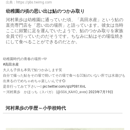
出典：
https://pbs.twimg.com
幼稚園の頃の思い出は鮎のつかみ取り
河村果歩は幼稚園に通っていた頃、「高田水産」という鮎の
直売専門店を「思い出の場所」と語っています。彼女は当時
ここに頻繁に足を運んでいたようで、鮎のつかみ取りを家族
全員で行っていたのだそうです。ちなみに鮎はその場塩焼き
にして食べることができるのだとか。
幼稚園時代の青春の場所~🩵
#高田水産
大人も子供も本気で鮎つかみします笑
自分で撮った鮎をその場で焼いてその場で食べる✌🏻鮎のいない所では水遊びも
出来るのでめちゃめちゃ楽しいんです💞
是非行ってみて下さい~❕❕
pic.twitter.com/qIzP081XnL
— 河村果歩 かほっち（スパガ） (@SG6_KAHO_avex)
2023年7月19日
河村果歩の学歴～小学校時代