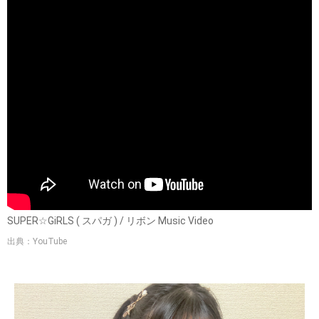
SUPER☆GiRLS ( スパガ ) / リボン Music Video
出典：YouTube