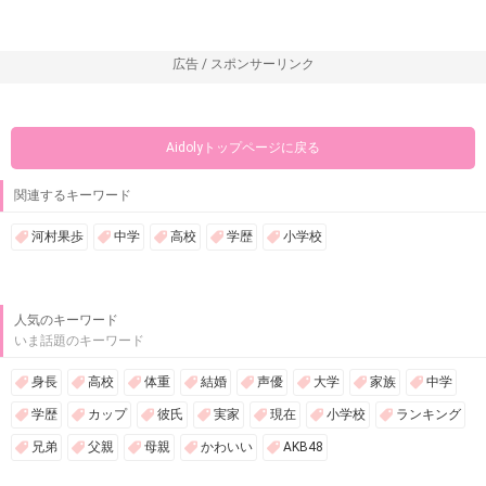
広告 / スポンサーリンク
Aidolyトップページに戻る
関連するキーワード
河村果歩
中学
高校
学歴
小学校
人気のキーワード
いま話題のキーワード
身長
高校
体重
結婚
声優
大学
家族
中学
学歴
カップ
彼氏
実家
現在
小学校
ランキング
兄弟
父親
母親
かわいい
AKB48