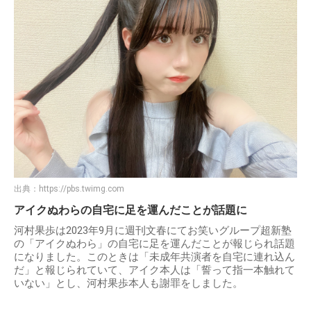
出典：
https://pbs.twimg.com
アイクぬわらの自宅に足を運んだことが話題に
河村果歩は2023年9月に週刊文春にてお笑いグループ超新塾
の「アイクぬわら」の自宅に足を運んだことが報じられ話題
になりました。このときは「未成年共演者を自宅に連れ込ん
だ」と報じられていて、アイク本人は「誓って指一本触れて
いない」とし、河村果歩本人も謝罪をしました。