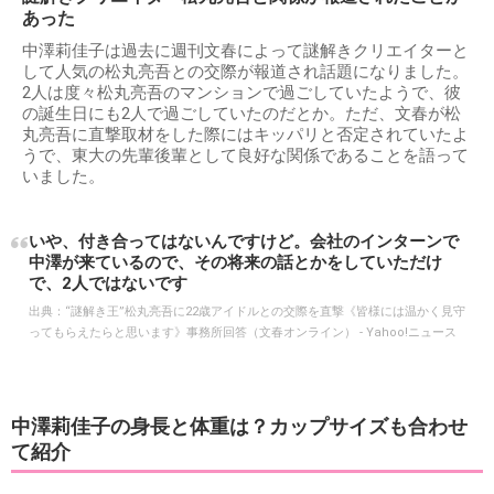
あった
中澤莉佳子は過去に週刊文春によって謎解きクリエイターと
して人気の松丸亮吾との交際が報道され話題になりました。
2人は度々松丸亮吾のマンションで過ごしていたようで、彼
の誕生日にも2人で過ごしていたのだとか。ただ、文春が松
丸亮吾に直撃取材をした際にはキッパリと否定されていたよ
うで、東大の先輩後輩として良好な関係であることを語って
いました。
いや、付き合ってはないんですけど。会社のインターンで
中澤が来ているので、その将来の話とかをしていただけ
で、2人ではないです
出典：
“謎解き王”松丸亮吾に22歳アイドルとの交際を直撃《皆様には温かく見守
ってもらえたらと思います》事務所回答（文春オンライン） - Yahoo!ニュース
中澤莉佳子の身長と体重は？カップサイズも合わせ
て紹介