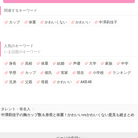
関連するキーワード
カップ
体重
かわいくない
かわいい
中澤莉佳子
人気のキーワード
いま話題のキーワード
身長
高校
体重
結婚
声優
大学
家族
中学
学歴
カップ
彼氏
実家
現在
小学校
ランキング
兄弟
父親
母親
かわいい
AKB48
タレント・有名人
中澤莉佳子の胸カップ数＆身長と体重！かわいいvsかわいくない意見も総まとめ
ページの先頭へ