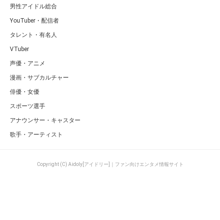
男性アイドル総合
YouTuber・配信者
タレント・有名人
VTuber
声優・アニメ
漫画・サブカルチャー
俳優・女優
スポーツ選手
アナウンサー・キャスター
歌手・アーティスト
Copyright (C) Aidoly[アイドリー]｜ファン向けエンタメ情報サイト