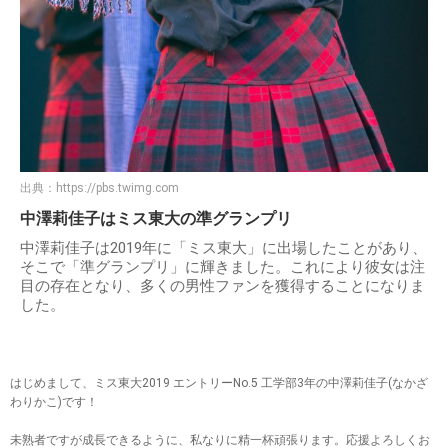
出典：
https://pbs.twimg.com
中澤莉佳子はミス東大の準グランプリ
中澤莉佳子は2019年に「ミス東大」に出場したことがあり、
そこで「準グランプリ」に輝きました。これにより彼女は注
目の存在となり、多くの男性ファンを獲得することになりま
した。
はじめまして、ミス東大2019 エントリーNo.5 工学部3年の中澤莉佳子(なかざ
わりかこ)です！
未熟者ですが成長できるように、私なりに精一杯頑張ります。応援よろしくお