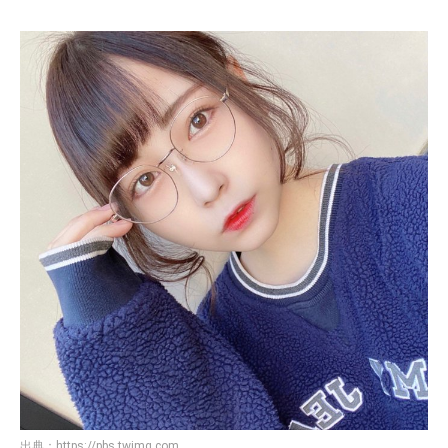
出典：
https://pbs.twimg.com