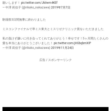
願いします！
pic.twitter.com/JkiIwm4KEf
— 中澤 莉佳子 (@rikako_nakazawa)
2019年7月7日
駒場祭3日間無事に終わりました
ミスコンファイナルで準ミス東大とミスリゼクリニック賞をいただきました
私の負けず嫌いに付き合ってくれてありがとう！幸せです！5ヶ月間たくさんの
愛を本当にありがとうございました！
pic.twitter.com/jHGbqbmXIP
— 中澤 莉佳子 (@rikako_nakazawa)
2019年11月24日
広告 / スポンサーリンク