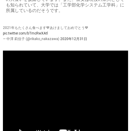
も知られていて、大学では「工学部化学システム工学科」に
所属しているのだそうです。
2021年もたくさん食べます💙あけましておめでとう💙
pic.twitter.com/bTmcRwXAtl
— 中澤 莉佳子 (@rikako_nakazawa)
2020年12月31日