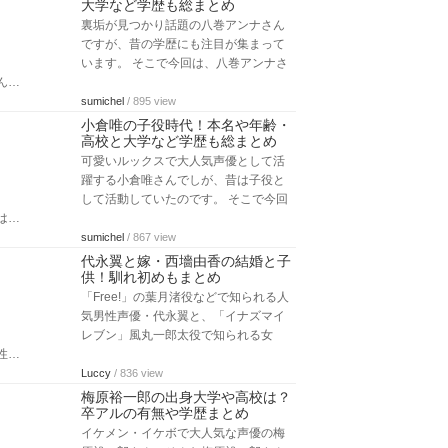
大学など学歴も総まとめ
裏垢が見つかり話題の八巻アンナさん
ですが、昔の学歴にも注目が集まって
います。 そこで今回は、八巻アンナさ
ん…
sumichel
/ 895 view
小倉唯の子役時代！本名や年齢・
高校と大学など学歴も総まとめ
可愛いルックスで大人気声優として活
躍する小倉唯さんでしが、昔は子役と
して活動していたのです。 そこで今回
は…
sumichel
/ 867 view
代永翼と嫁・西墻由香の結婚と子
供！馴れ初めもまとめ
「Free!」の葉月渚役などで知られる人
気男性声優・代永翼と、「イナズマイ
レブン」風丸一郎太役で知られる女
性…
Luccy
/ 836 view
梅原裕一郎の出身大学や高校は？
卒アルの有無や学歴まとめ
イケメン・イケボで大人気な声優の梅