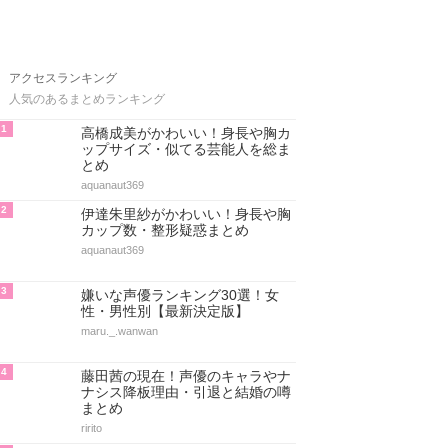
アクセスランキング
人気のあるまとめランキング
1
高橋成美がかわいい！身長や胸カ
ップサイズ・似てる芸能人を総ま
とめ
aquanaut369
2
伊達朱里紗がかわいい！身長や胸
カップ数・整形疑惑まとめ
aquanaut369
3
嫌いな声優ランキング30選！女
性・男性別【最新決定版】
maru._.wanwan
4
藤田茜の現在！声優のキャラやナ
ナシス降板理由・引退と結婚の噂
まとめ
ririto