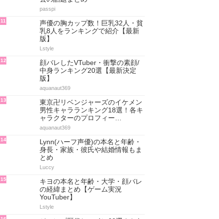
passpi
11
声優の胸カップ数！巨乳32人・貧
乳8人をランキングで紹介【最新
版】
Lstyle
12
顔バレしたVTuber・衝撃の素顔/
中身ランキング20選【最新決定
版】
aquanaut369
13
東京卍リベンジャーズのイケメン
男性キャラランキング18選！各キ
ャラクターのプロフィー…
aquanaut369
14
Lynn(ハーフ声優)の本名と年齢・
身長・家族・彼氏や結婚情報もま
とめ
Luccy
15
キヨの本名と年齢・大学・顔バレ
の経緯まとめ【ゲーム実況
YouTuber】
Lstyle
16