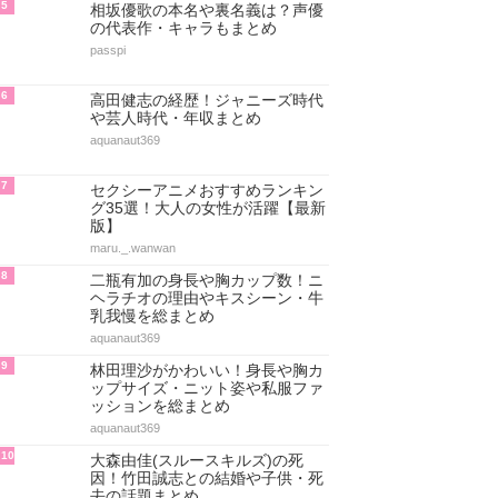
5
相坂優歌の本名や裏名義は？声優
の代表作・キャラもまとめ
passpi
6
高田健志の経歴！ジャニーズ時代
や芸人時代・年収まとめ
aquanaut369
7
セクシーアニメおすすめランキン
グ35選！大人の女性が活躍【最新
版】
maru._.wanwan
8
二瓶有加の身長や胸カップ数！ニ
ヘラチオの理由やキスシーン・牛
乳我慢を総まとめ
aquanaut369
9
林田理沙がかわいい！身長や胸カ
ップサイズ・ニット姿や私服ファ
ッションを総まとめ
aquanaut369
10
大森由佳(スルースキルズ)の死
因！竹田誠志との結婚や子供・死
去の話題まとめ