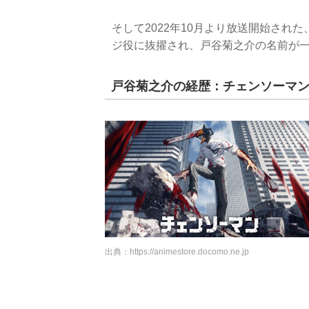
そして2022年10月より放送開始さ
ジ役に抜擢され、戸谷菊之介の名前が
戸谷菊之介の経歴：チェンソーマ
出典：
https://animestore.docomo.ne.jp