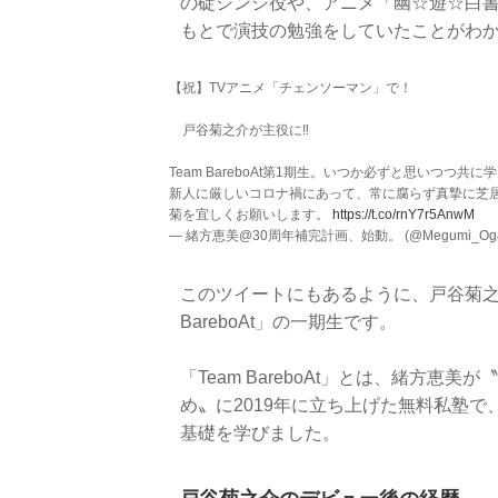
の碇シンジ役や、アニメ「幽☆遊☆白
もとで演技の勉強をしていたことがわ
【祝】TVアニメ「チェンソーマン」で！
戸谷菊之介が主役に‼️
Team BareboAt第1期生。いつか必ずと思いつつ共
新人に厳しいコロナ禍にあって、常に腐らず真摯に芝
菊を宜しくお願いします。
https://t.co/rnY7r5AnwM
— 緒方恵美@30周年補完計画、始動。 (@Megumi_Oga
このツイートにもあるように、戸谷菊之
BareboAt」の一期生です。
「Team BareboAt」とは、緒方
め〟に2019年に立ち上げた無料私塾
基礎を学びました。