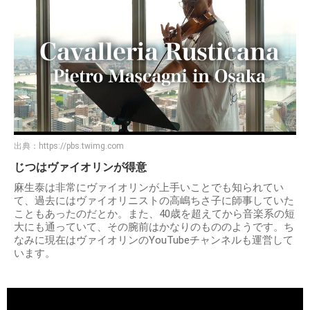
出典：
https://pbs.twimg.com
じつはヴァイオリンが得意
麻生泰は非常にヴァイオリンが上手いことでも知られてい
て、過去にはヴァイオリニストの高嶋ちさ子に師事していた
こともあったのだとか。また、40歳を超えてから音楽系の短
大にも通っていて、その腕前はかなりのもののようです。ち
なみに現在はヴァイオリンのYouTubeチャンネルも運営して
います。