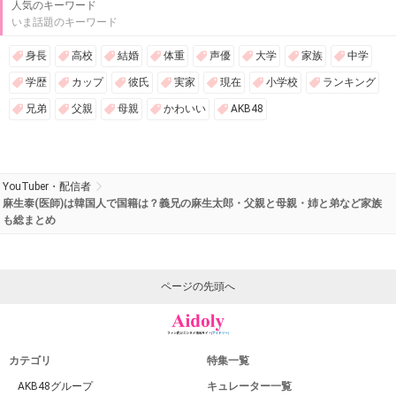
人気のキーワード
いま話題のキーワード
身長
高校
結婚
体重
声優
大学
家族
中学
学歴
カップ
彼氏
実家
現在
小学校
ランキング
兄弟
父親
母親
かわいい
AKB48
YouTuber・配信者
麻生泰(医師)は韓国人で国籍は？義兄の麻生太郎・父親と母親・姉と弟など家族
も総まとめ
ページの先頭へ
カテゴリ
特集一覧
AKB48グループ
キュレーター一覧