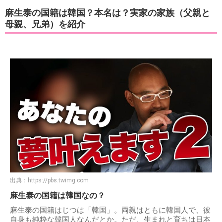
麻生泰の国籍は韓国？本名は？実家の家族（父親と
母親、兄弟）を紹介
出典：
https://pbs.twimg.com
麻生泰の国籍は韓国なの？
麻生泰の国籍はじつは「韓国」。両親はともに韓国人で、彼
自身も純粋な韓国人なんだとか。ただ、生まれと育ちは日本