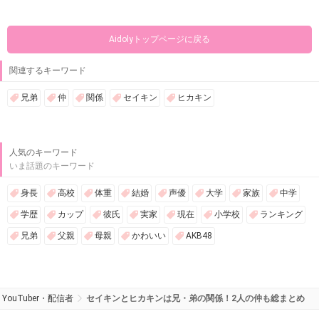
Aidolyトップページに戻る
関連するキーワード
兄弟
仲
関係
セイキン
ヒカキン
人気のキーワード
いま話題のキーワード
身長
高校
体重
結婚
声優
大学
家族
中学
学歴
カップ
彼氏
実家
現在
小学校
ランキング
兄弟
父親
母親
かわいい
AKB48
YouTuber・配信者
セイキンとヒカキンは兄・弟の関係！2人の仲も総まとめ