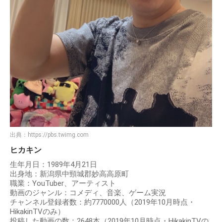
出典：
https://pbs.twimg.com
ヒカキン
生年月日：1989年4月21日
出身地：新潟県中頸城郡妙高高原町
職業：YouTuber、アーティスト
動画のジャンル：コメディ、音楽、ゲーム実況
チャンネル登録者数：約7770000人（2019年10月時点・
HikakinTVのみ）
投稿した動画の数：2648本（2019年10月時点・HikakinTVの