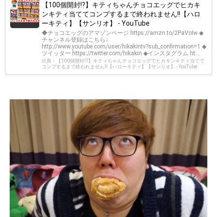
【100個開封!?】キティちゃんチョコエッグでヒカキ
ンキティ当ててコンプするまで終われません!!【ハロ
ーキティ】【サンリオ】 - YouTube
◆チョコエッグのアマゾンページ https://amzn.to/2PaVoIw ◆
チャンネル登録はこちら↓
http://www.youtube.com/user/hikakintv?sub_confirmation=1 ◆
ツイッター https://twitter.com/hikakin ◆インスタグラム ht...
出典：【100個開封!?】キティちゃんチョコエッグでヒカキンキティ当てて
コンプするまで終われません!!【ハローキティ】【サンリオ】 - YouTube