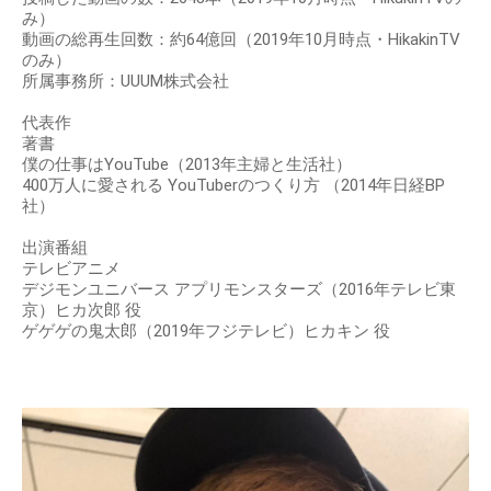
み）
動画の総再生回数：約64億回（2019年10月時点・HikakinTV
のみ）
所属事務所：UUUM株式会社
代表作
著書
僕の仕事はYouTube（2013年主婦と生活社）
400万人に愛される YouTuberのつくり方 （2014年日経BP
社）
出演番組
テレビアニメ
デジモンユニバース アプリモンスターズ（2016年テレビ東
京）ヒカ次郎 役
ゲゲゲの鬼太郎（2019年フジテレビ）ヒカキン 役