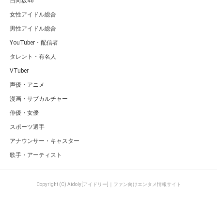
日向坂46
女性アイドル総合
男性アイドル総合
YouTuber・配信者
タレント・有名人
VTuber
声優・アニメ
漫画・サブカルチャー
俳優・女優
スポーツ選手
アナウンサー・キャスター
歌手・アーティスト
Copyright (C) Aidoly[アイドリー]｜ファン向けエンタメ情報サイト