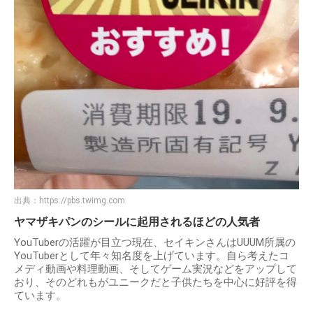
出典：
https://pbs.twimg.com
ヤマザキパンのシールに起用されるほどの人気者
YouTuberの活躍が目立つ現在、セイキンさんはUUUM所属の
YouTuberとして年々知名度を上げています。自ら考えたコ
メディ動画や料理動画、そしてゲーム実況などをアップして
おり、そのどれもがユニークだと子供たちを中心に好評を得
ています。