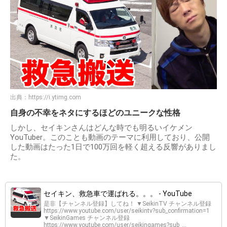
出典：
https://i.ytimg.com
自身の不幸をネタにするほどのユニークな性格
しかし、セイキンさんはどんな時でも明るいイケメン
YouTuber。このことも動画のテーマに利用しており、公開
した動画はたった1日で100万回を軽く超える反響がありまし
た。
セイキン、救急車で運ばれる。。。 - YouTube
是非【チャンネル登録】してね！ ▼SeikinTV チャンネル登録
https://www.youtube.com/user/seikintv?sub_confirmation=1
▼SeikinGames チャンネル登録
https://www.youtube.com/user/seikingames?sub_...