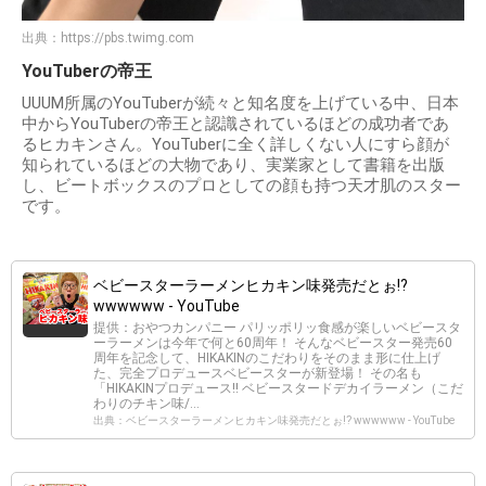
出典：
https://pbs.twimg.com
YouTuberの帝王
UUUM所属のYouTuberが続々と知名度を上げている中、日本
中からYouTuberの帝王と認識されているほどの成功者であ
るヒカキンさん。YouTuberに全く詳しくない人にすら顔が
知られているほどの大物であり、実業家として書籍を出版
し、ビートボックスのプロとしての顔も持つ天才肌のスター
です。
ベビースターラーメンヒカキン味発売だとぉ!?
wwwwww - YouTube
提供：おやつカンパニー パリッポリッ食感が楽しいベビースタ
ーラーメンは今年で何と60周年！ そんなベビースター発売60
周年を記念して、HIKAKINのこだわりをそのまま形に仕上げ
た、完全プロデュースベビースターが新登場！ その名も
「HIKAKINプロデュース!! ベビースタードデカイラーメン（こだ
わりのチキン味/...
出典：ベビースターラーメンヒカキン味発売だとぉ!? wwwwww - YouTube