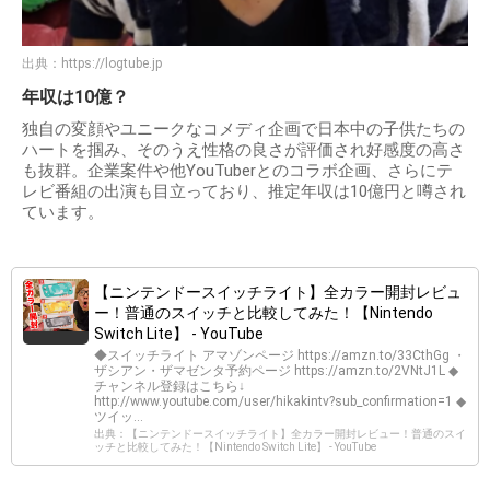
出典：
https://logtube.jp
年収は10億？
独自の変顔やユニークなコメディ企画で日本中の子供たちの
ハートを掴み、そのうえ性格の良さが評価され好感度の高さ
も抜群。企業案件や他YouTuberとのコラボ企画、さらにテ
レビ番組の出演も目立っており、推定年収は10億円と噂され
ています。
【ニンテンドースイッチライト】全カラー開封レビュ
ー！普通のスイッチと比較してみた！【Nintendo
Switch Lite】 - YouTube
◆スイッチライト アマゾンページ https://amzn.to/33CthGg ・
ザシアン・ザマゼンタ予約ページ https://amzn.to/2VNtJ1L ◆
チャンネル登録はこちら↓
http://www.youtube.com/user/hikakintv?sub_confirmation=1 ◆
ツイッ...
出典：【ニンテンドースイッチライト】全カラー開封レビュー！普通のスイ
ッチと比較してみた！【Nintendo Switch Lite】 - YouTube