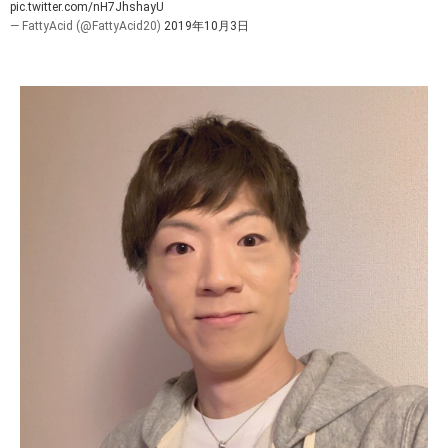
pic.twitter.com/nH7JhshayU
— FattyAcid (@FattyAcid20)
2019年10月3日