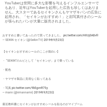
YouTuberは世間に多大な影響を与えるインフルエンサーで
もあり、近年はYouTuberを起用した広告も珍しくはありま
せん。大スターであるセイキンさんもヤマザキパンの広告に
起用され、「セイキンがおすすめ！」と顔写真付きのシール
が張られたパンが大量に販売されました。
おすすめと書いてあったので買ってきました。
pic.twitter.com/HXUj0ABvfr
— SEIKIN セイキン (@SeikinTV)
2019年9月23日
【セイキンおすすめシールのここが面白い】
・ “SEIKIN”のルビとして「セイキンが」まで乗っている
・配色
・ヤマザキ製品に見境なく貼ってある
・写真
pic.twitter.com/9b5gvnR75y
— mann (@iimannamii)
2019年9月23日
最近教科書にセイキンがおすすめシールを貼るのがマイブーム