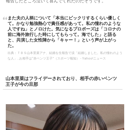
報告したところ泣いて喜んでくれたのだそうです。
また夫の人柄について「本当にビックリするくらい優しく
て。かなり勉強熱心で責任感があって。私の憧れのような
人ですね」とノロけた。気になるプロポーズは「コロナの
前に海外旅行した時にしてもらって。海でした」と語る
と、共演した女性陣から「キャー！」という声が上がっ
た。
出典：
ＴＢＳ山本里菜アナ、結婚を生報告で涙「結婚しました。私の憧れのよう
な人」…お相手は“赤ベンツ王子”（スポーツ報知） - Yahoo!ニュース
山本里菜はフライデーされており、相手の赤いベンツ
王子が今の旦那