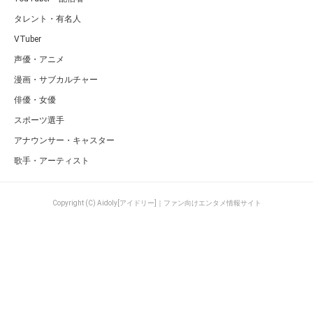
タレント・有名人
VTuber
声優・アニメ
漫画・サブカルチャー
俳優・女優
スポーツ選手
アナウンサー・キャスター
歌手・アーティスト
Copyright (C) Aidoly[アイドリー]｜ファン向けエンタメ情報サイト