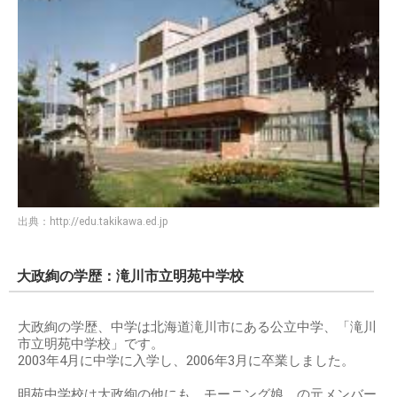
出典：
http://edu.takikawa.ed.jp
大政絢の学歴：滝川市立明苑中学校
大政絢の学歴、中学は北海道滝川市にある公立中学、「滝川
市立明苑中学校」です。
2003年4月に中学に入学し、2006年3月に卒業しました。
明苑中学校は大政絢の他にも、モーニング娘。の元メンバー