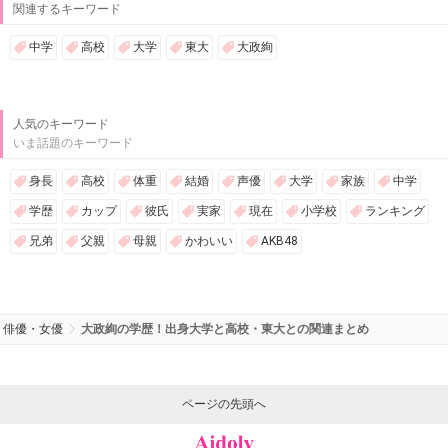
関連するキーワード
中学
高校
大学
東大
大政絢
人気のキーワード
いま話題のキーワード
身長
高校
体重
結婚
声優
大学
家族
中学
学歴
カップ
彼氏
実家
現在
小学校
ランキング
兄弟
父親
母親
かわいい
AKB48
俳優・女優
大政絢の学歴！出身大学と高校・東大との関連まとめ
ページの先頭へ