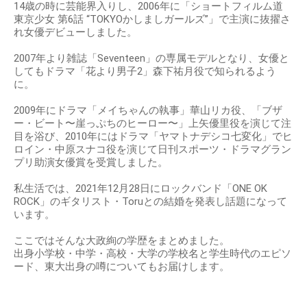
14歳の時に芸能界入りし、2006年に「ショートフィルム道
東京少女 第6話 “TOKYOかしましガールズ”」で主演に抜擢さ
れ女優デビューしました。
2007年より雑誌「Seventeen」の専属モデルとなり、女優と
してもドラマ「花より男子2」森下祐月役で知られるよう
に。
2009年にドラマ「メイちゃんの執事」華山リカ役、「ブザ
ー・ビート〜崖っぷちのヒーロー〜」上矢優里役を演じて注
目を浴び、2010年にはドラマ「ヤマトナデシコ七変化」でヒ
ロイン・中原スナコ役を演じて日刊スポーツ・ドラマグラン
プリ助演女優賞を受賞しました。
私生活では、2021年12月28日にロックバンド「ONE OK
ROCK」のギタリスト・Toruとの結婚を発表し話題になって
います。
ここではそんな大政絢の学歴をまとめました。
出身小学校・中学・高校・大学の学校名と学生時代のエピソ
ード、東大出身の噂についてもお届けします。