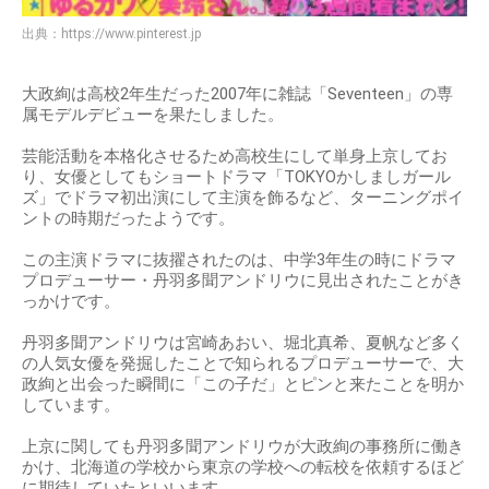
出典：
https://www.pinterest.jp
大政絢は高校2年生だった2007年に雑誌「Seventeen」の専
属モデルデビューを果たしました。
芸能活動を本格化させるため高校生にして単身上京してお
り、女優としてもショートドラマ「TOKYOかしましガール
ズ」でドラマ初出演にして主演を飾るなど、ターニングポイ
ントの時期だったようです。
この主演ドラマに抜擢されたのは、中学3年生の時にドラマ
プロデューサー・丹羽多聞アンドリウに見出されたことがき
っかけです。
丹羽多聞アンドリウは宮崎あおい、堀北真希、夏帆など多く
の人気女優を発掘したことで知られるプロデューサーで、大
政絢と出会った瞬間に「この子だ」とピンと来たことを明か
しています。
上京に関しても丹羽多聞アンドリウが大政絢の事務所に働き
かけ、北海道の学校から東京の学校への転校を依頼するほど
に期待していたといいます。