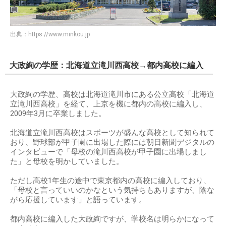
出典：
https://www.minkou.jp
大政絢の学歴：北海道立滝川西高校→都内高校に編入
大政絢の学歴、高校は北海道滝川市にある公立高校「北海道
立滝川西高校」を経て、上京を機に都内の高校に編入し、
2009年3月に卒業しました。
北海道立滝川西高校はスポーツが盛んな高校として知られて
おり、野球部が甲子園に出場した際には朝日新聞デジタルの
インタビューで「母校の滝川西高校が甲子園に出場しまし
た」と母校を明かしていました。
ただし高校1年生の途中で東京都内の高校に編入しており、
「母校と言っていいのかなという気持ちもありますが、陰な
がら応援しています」と語っています。
都内高校に編入した大政絢ですが、学校名は明らかになって