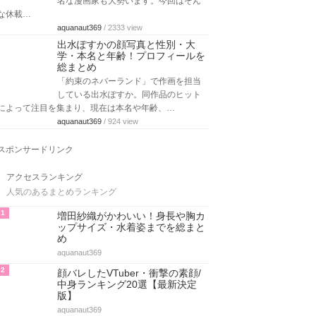
名な漫画家も大勢います。今回はそん
な休載…
aquanaut369
/ 2333 view
出水ぽすかの顔写真と性別・大
学・本名と年齢！プロフィールを
総まとめ
「約束のネバーランド」で作画を担当
している出水ぽすか。同作品のヒット
によって注目を集まり、現在は本名や年齢、…
aquanaut369
/ 924 view
スポンサードリンク
アクセスランキング
人気のあるまとめランキング
1
増田紗織がかわいい！身長や胸カ
ップサイズ・水着姿までを総まと
め
aquanaut369
2
顔バレしたVTuber・衝撃の素顔/
中身ランキング20選【最新決定
版】
aquanaut369