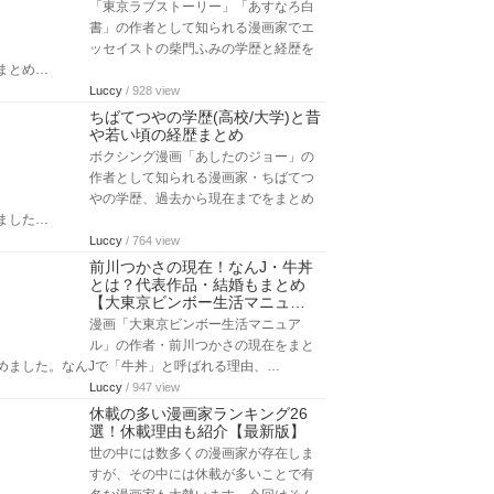
「東京ラブストーリー」「あすなろ白
書」の作者として知られる漫画家でエ
ッセイストの柴門ふみの学歴と経歴を
まとめ…
Luccy
/ 928 view
ちばてつやの学歴(高校/大学)と昔
や若い頃の経歴まとめ
ボクシング漫画「あしたのジョー」の
作者として知られる漫画家・ちばてつ
やの学歴、過去から現在までをまとめ
ました…
Luccy
/ 764 view
前川つかさの現在！なんJ・牛丼
とは？代表作品・結婚もまとめ
【大東京ビンボー生活マニュ…
漫画「大東京ビンボー生活マニュア
ル」の作者・前川つかさの現在をまと
めました。なんJで「牛丼」と呼ばれる理由、…
Luccy
/ 947 view
休載の多い漫画家ランキング26
選！休載理由も紹介【最新版】
世の中には数多くの漫画家が存在しま
すが、その中には休載が多いことで有