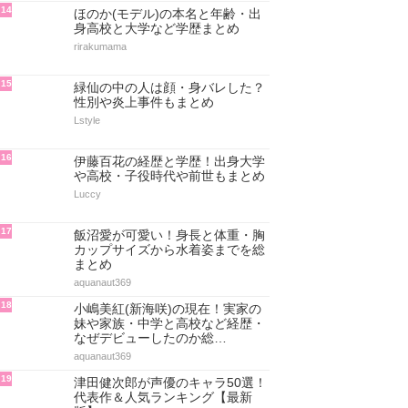
14
ほのか(モデル)の本名と年齢・出
身高校と大学など学歴まとめ
rirakumama
15
緑仙の中の人は顔・身バレした？
性別や炎上事件もまとめ
Lstyle
16
伊藤百花の経歴と学歴！出身大学
や高校・子役時代や前世もまとめ
Luccy
17
飯沼愛が可愛い！身長と体重・胸
カップサイズから水着姿までを総
まとめ
aquanaut369
18
小嶋美紅(新海咲)の現在！実家の
妹や家族・中学と高校など経歴・
なぜデビューしたのか総…
aquanaut369
19
津田健次郎が声優のキャラ50選！
代表作＆人気ランキング【最新