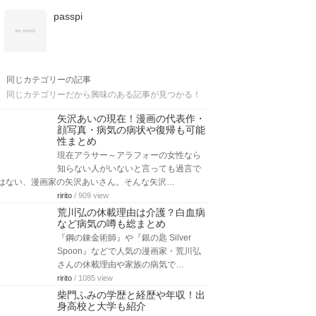
passpi
同じカテゴリーの記事
同じカテゴリーだから興味のある記事が見つかる！
矢沢あいの現在！漫画の代表作・
顔写真・病気の病状や復帰も可能
性まとめ
現在アラサー～アラフォーの女性なら
知らない人がいないと言っても過言で
はない、漫画家の矢沢あいさん。そんな矢沢…
ririto
/ 909 view
荒川弘の休載理由は介護？白血病
など病気の噂も総まとめ
『鋼の錬金術師』や『銀の匙 Silver
Spoon』などで人気の漫画家・荒川弘
さんの休載理由や家族の病気で…
ririto
/ 1085 view
柴門ふみの学歴と経歴や年収！出
身高校と大学も紹介