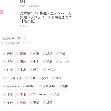
版】
maru._.wanwan
20
乃木坂46の1期生～全メンバー人
気順＆プロフィールと現在まとめ
【最新版】
kent.n
人気のキーワード
いま話題のキーワード
身長
高校
体重
結婚
声優
大学
家族
中学
学歴
カップ
彼氏
実家
現在
小学校
ランキング
兄弟
父親
母親
かわいい
AKB48
乃木坂46
理由
水着
本名
YouTuber
子供
年齢
関係
卒業
旦那