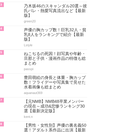
3
乃木坂46のスキャンダル20選～彼
氏バレ・熱愛写真流出など【最新
版】
green20
4
声優の胸カップ数！巨乳32人・貧
乳8人をランキングで紹介【最新
版】
Lstyle
5
ねこぢるの死因！顔写真や年齢・
旦那と子供・漫画作品の特徴も総
まとめ
passpi
6
豊田萌絵の身長と体重・胸カップ
数！フライデーや写真集で見せた
水着画像も総まとめ
aquanaut369
7
【元NMB】NMB48卒業メンバー
の現在～成功&悲惨ランキング30
選【最新決定版】
kent.n
8
【男性・女性別】声優の裏名義50
選！アダルト系作品に出演【最新