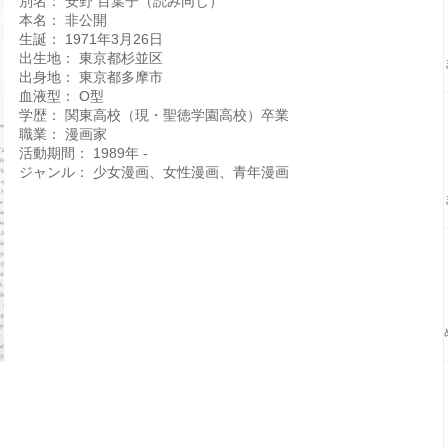
別名： 安野 百葉子（読み同じ）
本名： 非公開
生誕： 1971年3月26日
出生地： 東京都杉並区
出身地： 東京都多摩市
血液型： O型
学歴： 関東高校（現・聖徳学園高校）卒業
職業： 漫画家
活動期間： 1989年 -
ジャンル： 少女漫画、女性漫画、青年漫画