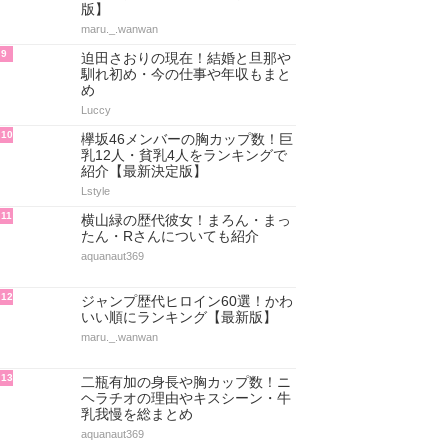
版】
maru._.wanwan
9
迫田さおりの現在！結婚と旦那や
馴れ初め・今の仕事や年収もまと
め
Luccy
10
欅坂46メンバーの胸カップ数！巨
乳12人・貧乳4人をランキングで
紹介【最新決定版】
Lstyle
11
横山緑の歴代彼女！まろん・まっ
たん・Rさんについても紹介
aquanaut369
12
ジャンプ歴代ヒロイン60選！かわ
いい順にランキング【最新版】
maru._.wanwan
13
二瓶有加の身長や胸カップ数！ニ
ヘラチオの理由やキスシーン・牛
乳我慢を総まとめ
aquanaut369