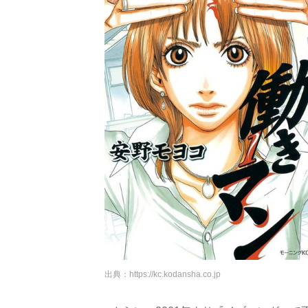
出典：
https://kc.kodansha.co.jp