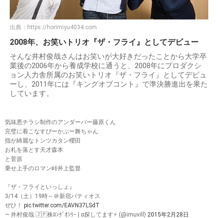
出典：
https://horimiyu4034.com
2008年、お笑いトリオ『ザ・フライ』としてデビュー
そんな井村俊哉さんはお笑いが大好きだったことから大学卒
業後の2006年から養成学校に通うと、2008年にプロダクシ
ョン人力舎所属のお笑いトリオ『ザ・フライ』としてデビュ
ーし、2011年には『キングオブコント』で準決勝進出を果た
しています。
気味悪チラシ制作のアンダーパー藤原くん
完璧に着こなすぴーかぶー舞ちゃん
指が綺麗なトンツカタン櫻田
お札を落とす天才森本
と菅原
乗せ上手のロマン峠井上監督
『ザ・フライといっしょ』
3/14（土）19時～＠新宿バティオス
ぜひ！
pic.twitter.com/EAVN37LSdT
— 井村俊哉 🇯🇵株ﾛﾝｸﾞｵﾝﾘｰ | α探してます⚡ (@imuvill)
2015年2月28日