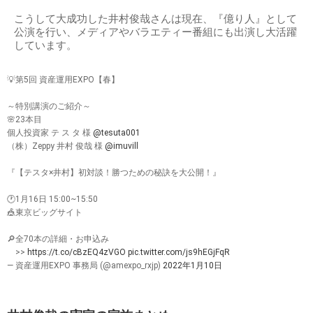
こうして大成功した井村俊哉さんは現在、『億り人』として
公演を行い、メディアやバラエティー番組にも出演し大活躍
しています。
💡第5回 資産運用EXPO【春】
～特別講演のご紹介～
🌸23本目
個人投資家 テ ス タ 様
@tesuta001
（株）Zeppy 井村 俊哉 様
@imuvill
『【テスタ×井村】初対談！勝つための秘訣を大公開！』
🕐1月16日 15:00~15:50
🎪東京ビッグサイト
🔎全70本の詳細・お申込み
>>
https://t.co/cBzEQ4zVGO
pic.twitter.com/js9hEGjFqR
— 資産運用EXPO 事務局 (@amexpo_rxjp)
2022年1月10日