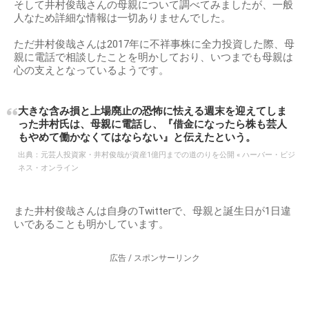
そして井村俊哉さんの母親について調べてみましたが、一般
人なため詳細な情報は一切ありませんでした。
ただ井村俊哉さんは2017年に不祥事株に全力投資した際、母
親に電話で相談したことを明かしており、いつまでも母親は
心の支えとなっているようです。
大きな含み損と上場廃止の恐怖に怯える週末を迎えてしま
った井村氏は、母親に電話し、『借金になったら株も芸人
もやめて働かなくてはならない』と伝えたという。
出典：
元芸人投資家・井村俊哉が資産1億円までの道のりを公開 « ハーバー・ビジ
ネス・オンライン
また井村俊哉さんは自身のTwitterで、母親と誕生日が1日違
いであることも明かしています。
広告 / スポンサーリンク