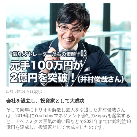
出典：
https://zeppy.jp
会社を設立し、投資家として大成功
そして同年にトリオを解散し芸人を引退した井村俊哉さん
は、2019年にYouTuberマネジメント会社のZeppyを起業する
と、アベノミクス景気の追い風などで2021年までに総利益10
億円を達成し、投資家として大成功したのです。