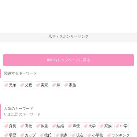
広告 / スポンサーリンク
Aidolyトップページに戻る
関連するキーワード
兄弟
父親
実家
嫁
家族
人気のキーワード
いま話題のキーワード
身長
高校
体重
結婚
声優
大学
家族
中学
学歴
カップ
彼氏
実家
現在
小学校
ランキング