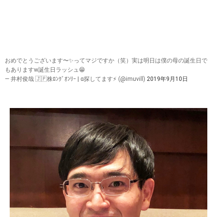
おめでとうございます〜✨ってマジですか（笑）実は明日は僕の母の誕生日で
もありますw誕生日ラッシュ😁
— 井村俊哉 🇯🇵株ﾛﾝｸﾞｵﾝﾘｰ | α探してます⚡ (@imuvill)
2019年9月10日