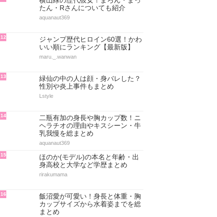
横山緑の歴代彼女！まろん・まっ
たん・Rさんについても紹介
aquanaut369
12
ジャンプ歴代ヒロイン60選！かわ
いい順にランキング【最新版】
maru._.wanwan
13
緑仙の中の人は顔・身バレした？
性別や炎上事件もまとめ
Lstyle
14
二瓶有加の身長や胸カップ数！ニ
ヘラチオの理由やキスシーン・牛
乳我慢を総まとめ
aquanaut369
15
ほのか(モデル)の本名と年齢・出
身高校と大学など学歴まとめ
rirakumama
16
飯沼愛が可愛い！身長と体重・胸
カップサイズから水着姿までを総
まとめ