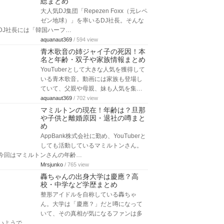
総まとめ
大人気DJ集団「Repezen Foxx（元レペ
ゼン地球）」を率いるDJ社長。そんな
DJ社長には「韓国ハーフ…
aquanaut369
/ 594 view
青木歌音の姉ジャイ子の死因！本
名と年齢・双子や家族情報まとめ
YouTuberとして大きな人気を獲得して
いる青木歌音。動画には家族も登場し
ていて、父親や母親、妹も人気を集…
aquanaut369
/ 702 view
マミルトンの現在！年齢は？旦那
や子供と離婚原因・退社の噂まと
め
AppBank株式会社に勤め、YouTuberと
しても活動しているマミルトンさん。
今回はマミルトンさんの年齢…
Mrsjunko
/ 765 view
轟ちゃんの出身大学は慶應？高
校・中学など学歴まとめ
整形アイドルを自称している轟ちゃ
ん。大学は「慶應？」だと噂になって
いて、その真相が気になるファンは多
いようで…