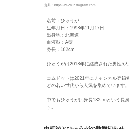
出典：
https://www.instagram.com
名前：ひゅうが
生年月日：1998年11月17日
出身地：北海道
血液型：A型
身長：182cm
ひゅうがは2018年に結成された男性5人
コムドットは2021年にチャンネル登録者
どの若い世代から人気を集めています
中でもひゅうがは身長182cmという
す。
中町綾とひゅうがの熱愛匂わせ