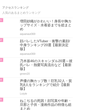
アクセスランキング
人気のあるまとめランキング
1
増田紗織がかわいい！身長や胸カ
ップサイズ・水着姿までを総まと
め
aquanaut369
2
顔バレしたVTuber・衝撃の素顔/
中身ランキング20選【最新決定
版】
aquanaut369
3
乃木坂46のスキャンダル20選～彼
氏バレ・熱愛写真流出など【最新
版】
green20
4
声優の胸カップ数！巨乳32人・貧
乳8人をランキングで紹介【最新
版】
Lstyle
5
ねこぢるの死因！顔写真や年齢・
旦那と子供・漫画作品の特徴も総
まとめ