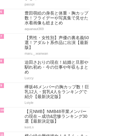
passpi
6
豊田萌絵の身長と体重・胸カップ
数！フライデーや写真集で見せた
水着画像も総まとめ
aquanaut369
7
【男性・女性別】声優の裏名義50
選！アダルト系作品に出演【最新
版】
maru._.wanwan
8
迫田さおりの現在！結婚と旦那や
馴れ初め・今の仕事や年収もまと
め
Luccy
9
欅坂46メンバーの胸カップ数！巨
乳12人・貧乳4人をランキングで
紹介【最新決定版】
Lstyle
10
【元NMB】NMB48卒業メンバー
の現在～成功&悲惨ランキング30
選【最新決定版】
kent.n
11