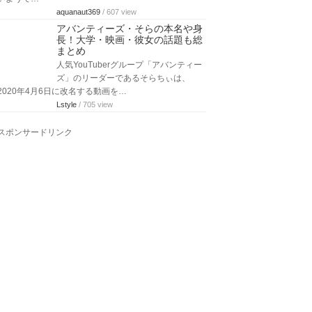
aquanaut369
/ 607 view
アバンティーズ・そらの本名や身
長！大学・映画・彼女の話題も総
まとめ
人気YouTuberグループ「アバンティー
ズ」のリーダーであるそらちぃは、
2020年4月6日に改名する動画を…
Lstyle
/ 705 view
スポンサードリンク