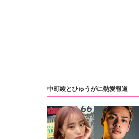
中町綾とひゅうがに熱愛報道