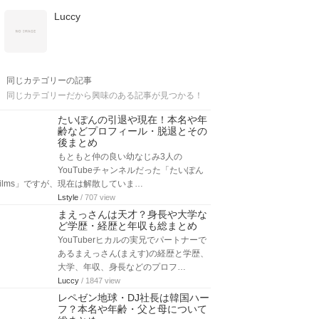
Luccy
同じカテゴリーの記事
同じカテゴリーだから興味のある記事が見つかる！
たいぽんの引退や現在！本名や年
齢などプロフィール・脱退とその
後まとめ
もともと仲の良い幼なじみ3人の
YouTubeチャンネルだった「たいぽん
films」ですが、現在は解散していま…
Lstyle
/ 707 view
まえっさんは天才？身長や大学な
ど学歴・経歴と年収も総まとめ
YouTuberヒカルの実兄でパートナーで
あるまえっさん(まえす)の経歴と学歴、
大学、年収、身長などのプロフ…
Luccy
/ 1847 view
レペゼン地球・DJ社長は韓国ハー
フ？本名や年齢・父と母について