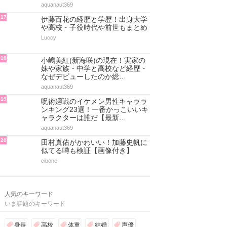
aquanaut369
17
伊藤百花の経歴と学歴！出身大学
や高校・子役時代や前世もまとめ
Luccy
18
小嶋美紅(新海咲)の現在！実家の
妹や家族・中学と高校など経歴・
なぜデビューしたのか総…
aquanaut369
19
呪術廻戦のイケメン男性キャララ
ンキング23選！一番かっこいいキ
ャラクターは誰だ【最新…
aquanaut369
20
田村真佑がかわいい！加藤史帆に
似てる噂も検証【画像付き】
cibone
人気のキーワード
いま話題のキーワード
身長
高校
体重
結婚
声優