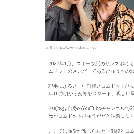
出典：
https://www.instagram.com
2022年1月、スポーツ紙のサンスポにより
ムドットのメンバーであるひゅうがの
記事によると、中町綾とコムドットひゅ
年10月頃から交際をスタート。親しい
中町綾は自身のYouTubeチャンネルで
氏がコムドットひゅうがだと話題にな
ここでは熱愛が報じられた中町綾とコ